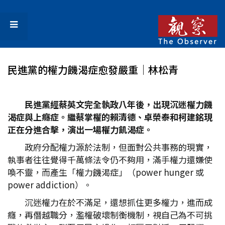
民進黨的權力饑渴症愈發嚴重│林松青
民進黨經蔡英文完全執政八年後，出現沉迷權力饑
渴症與上癮症。繼蔡掌權的賴清德、卓榮泰和柯建銘現
正在分進合擊，演出一場權力飢渴症。
政府分配權力源於法制，但面對公共事務的現實，
執事者往往覺得千萬條法令仍不夠用，滿手權力還嫌使
喚不靈，而產生「權力饑渴症」（power hunger 或
power addiction）。
沉迷權力在於不滿足，還想抓住更多權力，進而成
癮，再僭越職分，濫權破壞制衡機制，視自己為不可挑