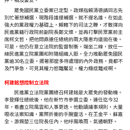
罷免國民黨立委案已定型，政媒指賴清德請同志先
別忙著想補選，現階段誰提補選，就不提名誰。在如此
強大的黨政權力基礎上，賴轄下的司法之鞭，才敢揮向
民進黨籍行政院前副院長鄭文燦，並再打擊民眾黨前主
席柯文哲，把他問鼎連任總統的兩大隱患均遠拋在後。
可是，他仍在意立法院的監督制衡，端坐二線，放任一
線民進黨立院黨團和附隨組織人脈，全力推動罷免國民
黨逾30名立委。擺著那麼多待處理的內外政務，竟都不
及鬥爭急，可見其權力慾難饜足，權力癮症難戒啊。
柯建銘想控制立法院
民進黨立法院黨團總召柯建銘是大罷免的發動機。
李登輝任總統後，他在新竹市參選立委，連任迄今32
年，看盡立院風雲和人事更迭。他勤讀議事規則，大量
吸收法案知識，黨際折衝的手腕靈活。在王金平、蘇嘉
全、游錫堃三位院長任內，他呼風喚雨、氣通朝野。