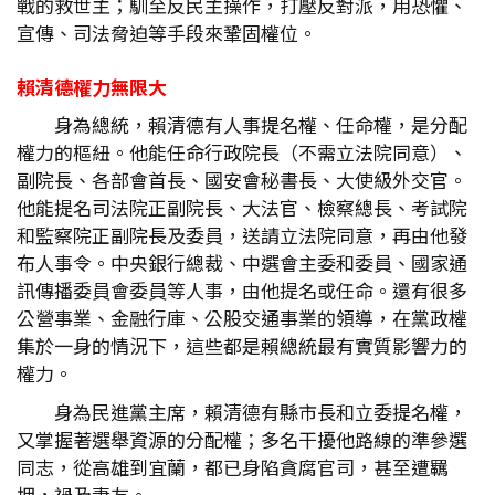
戰的救世主；馴至反民主操作，打壓反對派，用恐懼、
宣傳、司法脅迫等手段來鞏固權位。
賴清德權力無限大
身為總統，賴清德有人事提名權、任命權，是分配
權力的樞紐。他能任命行政院長（不需立法院同意）、
副院長、各部會首長、國安會秘書長、大使級外交官。
他能提名司法院正副院長、大法官、檢察總長、考試院
和監察院正副院長及委員，送請立法院同意，再由他發
布人事令。中央銀行總裁、中選會主委和委員、國家通
訊傳播委員會委員等人事，由他提名或任命。還有很多
公營事業、金融行庫、公股交通事業的領導，在黨政權
集於一身的情況下，這些都是賴總統最有實質影響力的
權力。
身為民進黨主席，賴清德有縣市長和立委提名權，
又掌握著選舉資源的分配權；多名干擾他路線的準參選
同志，從高雄到宜蘭，都已身陷貪腐官司，甚至遭羈
押，禍及妻友。