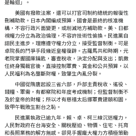
是輪迴」。
美國有撥款法案，還可以打官司制約總統的報復性
刪補助款。日本內閣編成預算，國會是最終的核准機
構，不容行政片面變更，或削減地方補助款。美、日都
視權力分立為政治倫理，不容許技術性偷換。民進黨自
詡民主進步，理應遵守權力分立，接受監督制衡。可是
卓院長的鬥爭手段幾近皇權復辟。古羅馬共和時期，元
老院掌握國庫鑰匙，審查稅收，決定分配與支出；凱撒
任終身獨裁官後，直接控制軍費、賞金和公共預算，以
人民福利為名壟斷財權，致肇生內亂分裂。
中國從隋唐起設三省六部，戶部主責稅收、徭役、
錢糧、軍需，有都察院和年度考成機制；但監督制衡不
及於皇帝的財權；所以才有慈禧太后挪軍費建頤和園，
致甲午戰敗生割台之恥。
民進黨執政已逾九年，賴、卓、柯三線沉迷權力，
人民對政府在台海安全、關稅壓迫、物價、住宅、托育
和長照業務的解方無感。卻見手握龐大權力方積極策動