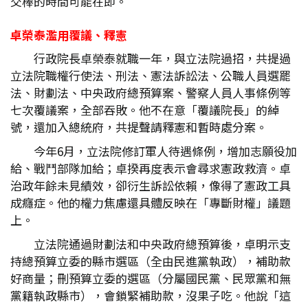
交棒的時間可能在即。
卓榮泰濫用覆議、釋憲
行政院長卓榮泰就職一年，與立法院過招，共提過
立法院職權行使法、刑法、憲法訴訟法、公職人員選罷
法、財劃法、中央政府總預算案、警察人員人事條例等
七次覆議案，全部吞敗。他不在意「覆議院長」的綽
號，還加入總統府，共提聲請釋憲和暫時處分案。
今年6月，立法院修訂軍人待遇條例，增加志願役加
給、戰鬥部隊加給；卓揆再度表示會尋求憲政救濟。卓
治政年餘未見績效，卻衍生訴訟依賴，像得了憲政工具
成癮症。他的權力焦慮還具體反映在「專斷財權」議題
上。
立法院通過財劃法和中央政府總預算後，卓明示支
持總預算立委的縣市選區（全由民進黨執政），補助款
好商量；刪預算立委的選區（分屬國民黨、民眾黨和無
黨籍執政縣市），會鎖緊補助款，沒果子吃。他說「這