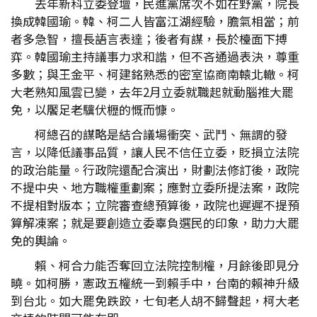
去年新科立委登壇，民進黨席次不如在野黨，院長
換成韓國瑜。韓、柯二人皆富江湖經驗，膽氣相當；前
者多急智，擅長語言表達；後者有謀，長於檯面下搏
弈。韓國瑜主持議事力求和諧，但不吝通過表決，尊重
多數；與王金平、柯建銘熟悉的密室協商南轅北轍。柯
大老熟知風雲已變，去年2月立委就職起就動腦推大罷
免，以饜足老驥伏櫪的慨而慷。
柯總召的謀略是結合議場衝突、武鬥、無謂的發
言，以降低議事品質，讓人民不信任立委，貶損立法院
的政治能量。行政院還配合演出，財劃法修訂後，政院
不提中央、地方職權重劃案；應對立委所提法案，政院
不提相對版本；立院審查總預算後，政院也遲遲不提預
算解凍案；就是要創造立委辜負選民的印象，助力大罷
免的輿論。
賴、柯合力能否奪回立法院控制權，月餘後即見分
曉。如柯勝，憲政五權統一到賴手中，台南的賴神升級
到台北。如大罷免跌跤，七旬老人胡不歸聲起，柯大老