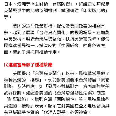
日本、澳洲等盟友討論「台灣防衛」，研議建立類似烏
克蘭戰爭中的北約協調機制，試圖構建「印太版北約」
等。
美國的這些政策舉措、提法及美國政要的相關言
辭，起到了展現「台灣烏克蘭化」的戰略場景。在加劇
中美對抗、製造台海局勢緊張、扶持民進黨政權，促使
民進黨當局進一步扮演反對「中國威脅」的角色等方
面，起到了烘托與推動作用。
民進黨當局做了種種接應
美國提出「台灣烏克蘭化」以來，民進黨當局做了
種種具體的「接應」。例如對美國要求台灣發展「豪豬
戰略」及時回應，如「發展不對稱戰力」方面加強對美
武器採購，如配合美國的《台灣增強韌性法案》制定
「防禦戰略」、增強台灣「國防韌性」等。民進黨這些
具體的「接應」表現，顯示它對美國在亞太地區發動具
有區域戰爭性質的「代理人戰爭」心領神會。