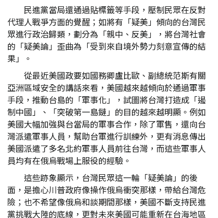
民進黨當局還通過貼標籤等手段，壓制民眾在反對
代理人戰爭方面的覺醒；如將有「疑美」傾向的台灣民
眾進行政治歸類，劃分為「親中、反美」，將台灣社會
的「疑美論」歪曲為「受到來自境外勢力刻意宣傳的結
果」。
從最近美國政要如國務卿盧比歐、副總統范斯有關
亞洲區域安全的講話來看，美國越來越傾向於通過軍事
手段，推動台島的「軍事化」，試圖將台灣打造成「遏
制中國」、「突破第一島鏈」的目的越來越明顯。例如
美國大幅加強與台當局的軍事合作，除了軍售，還向台
灣派遣軍事人員，幫助台軍進行訓練外，更有消息傳出
美國派遣了多名北約軍事人員前往台灣，而這些軍事人
員均有在俄烏戰場上服役的經驗。
這些跡象顯示，台灣民眾這一輪「疑美論」的後
面，是擔心川普政府像操作俄烏衝突那樣，帶給台灣危
險；也不希望像俄烏和談期間那樣，美國不斷支持民進
黨挑戰大陸的底線，更對未來美國可能重新在台海地區