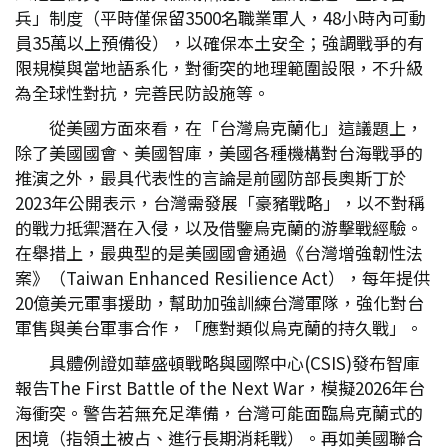
兵」制度（平時僅保留3500名職業軍人，48小時內可動
員35萬以上預備役），以確保本土安全；強調戰爭的有
限規模與當地語系化，對衝突的地理範圍設限，不升級
為全球性對抗，完善民防設施等。
從美國方面來看，在「台灣烏克蘭化」這議題上，
除了美國國會、美國智庫，美國各種機構對台海戰爭的
推演之外，最具代表性的言論是前國防部長奧斯丁於
2023年公開表示，台灣需發展「豪豬戰略」，以不對稱
的戰力抵禦潛在入侵，以及借鑒烏克蘭的游擊戰經驗。
在舉措上，最典型的是美國國會通過《台灣增強韌性法
案》（Taiwan Enhanced Resilience Act），每年提供
20億美元軍事援助，幫助加強訓練台灣軍隊，強化對台
軍售與美台軍事合作，「應對類似烏克蘭的持久戰」。
具體例證如華盛頓戰略與國際中心(CSIS)發布智庫
報告The First Battle of the Next War，模擬2026年台
海衝突。警告若無充足準備，台灣可能面臨烏克蘭式的
困境（指領土被占、進行長期消耗戰）。再如美國聯合