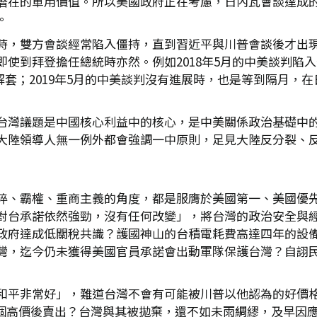
在的軍用價值。所以美國政府正在考慮，日內瓦會談達成的加
。
時，雙方會談經常陷入僵持，直到習近平與川普會談後才出
使到拜登擔任總統時亦然。例如2018年5月的中美談判陷入
解套；2019年5月的中美談判沒有進展時，也是等到隔月，在
台灣議題是中國核心利益中的核心，是中美關係政治基礎中
大陸領導人無一例外都會強調一中原則，足見大陸反分裂、
粹、霸權、重商主義的角度，都是服膺於美國第一、美國優
對台承諾依然強勁，沒有任何改變」，將台灣的政治安全與
政府達成低關稅共識？護國神山的台積電耗費高達四年的設
灣，迄今仍未獲得美國官員承諾會出動軍隊保護台灣？自詡
平非常好」，難道台灣不會有可能被川普以他認為的好價格拋
不會將台灣喊個高價後賣出？台灣與其被拋棄，還不如未雨綢繆，及