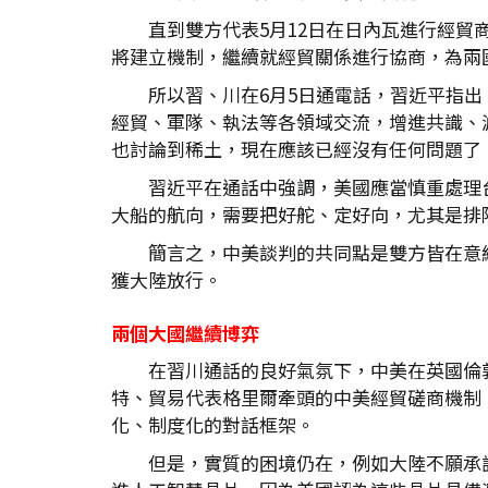
直到雙方代表5月12日在日內瓦進行經貿
將建立機制，繼續就經貿關係進行協商，為兩
所以習、川在6月5日通電話，習近平指
經貿、軍隊、執法等各領域交流，增進共識、
也討論到稀土，現在應該已經沒有任何問題了
習近平在通話中強調，美國應當慎重處理
大船的航向，需要把好舵、定好向，尤其是排
簡言之，中美談判的共同點是雙方皆在意
獲大陸放行。
兩個大國繼續博弈
在習川通話的良好氣氛下，中美在英國倫
特、貿易代表格里爾牽頭的中美經貿磋商機制
化、制度化的對話框架。
但是，實質的困境仍在，例如大陸不願承