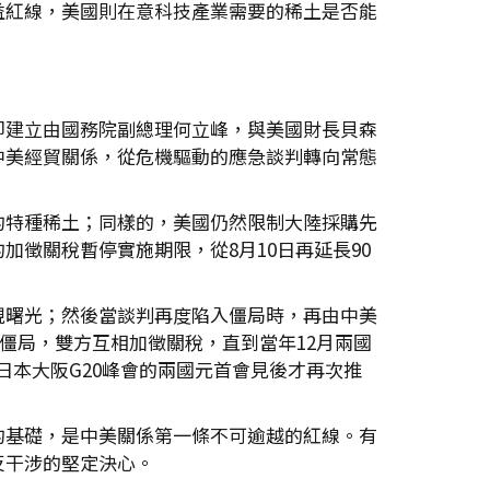
益紅線，美國則在意科技產業需要的稀土是否能
即建立由國務院副總理何立峰，與美國財長貝森
中美經貿關係，從危機驅動的應急談判轉向常態
的特種稀土；同樣的，美國仍然限制大陸採購先
徵關稅暫停實施期限，從8月10日再延長90
現曙光；然後當談判再度陷入僵局時，再由中美
僵局，雙方互相加徵關稅，直到當年12月兩國
日本大阪G20峰會的兩國元首會見後才再次推
的基礎，是中美關係第一條不可逾越的紅線。有
反干涉的堅定決心。