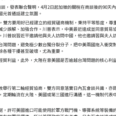
商談，發表聯合聲明，4月2日起加徵的關稅在商談後的90天
國元首通話建立氛圍。
出，雙方要用好已經建立的經貿磋商機制，秉持平等態度，尊
減少誤解、加強合作。川普表示，中美最近達成並同意貿易
。川普說習近平邀請他與夫人訪問中國，他也邀請習與夫人
台灣問題，避免極少數台獨分裂分子，把中美兩國拖入衝突
除各種干擾甚至破壞，尤為重要。
經貿利益，此外，大陸在意美國是否逾越台灣問題的核心利
敦舉行第二輪經貿協商，雙方同意落實日內瓦會談共識，亦
，定期輪流在大陸、美國或第三國進行溝通。這一機制代表
諾，許可美國進口可能使用於軍方戰鬥機、導彈系統等裝備