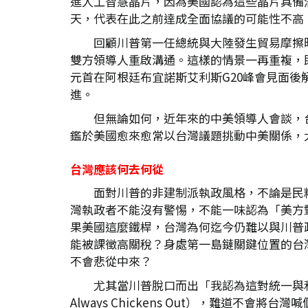
進人工智慧晶片，因為美國認為這些晶片具備潛
天，代表在此之前達成全面協議的可能性不高
回顧川普第一任總統與大陸發生貿易摩擦
雙方領導人重啟溝通。這樣的情景一再重複，即
元首在阿根廷布宜諾斯艾利斯G20峰會見面後
進。
但無論如何，近年來的中美領導人會談，
鑑於美國愈來愈常以台灣議題挑動中美關係，
台灣應該何去何從
面對川普的非建制派執政風格，不論是民
灣執政者不能沒有警惕，不能一味認為「美方
果美國這麼鐵桿，台灣為何迄今仍難以與川普
能被課徵高關稅？身處第一島鏈關鍵位置的台
不會悲從中來？
尤其當川普脫口而出「我認為這對統一與和
Always Chickens Out），難道