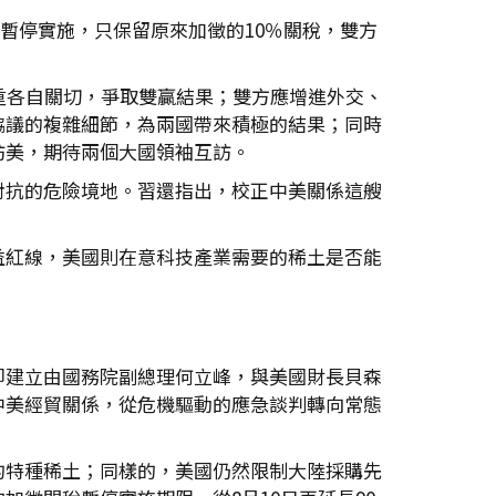
內暫停實施，只保留原來加徵的10％關稅，雙方
重各自關切，爭取雙贏結果；雙方應增進外交、
協議的複雜細節，為兩國帶來積極的結果；同時
訪美，期待兩個大國領袖互訪。
對抗的危險境地。習還指出，校正中美關係這艘
益紅線，美國則在意科技產業需要的稀土是否能
即建立由國務院副總理何立峰，與美國財長貝森
中美經貿關係，從危機驅動的應急談判轉向常態
的特種稀土；同樣的，美國仍然限制大陸採購先