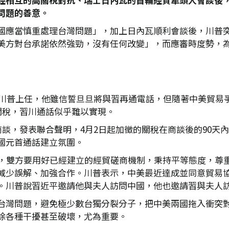
問題的善意。
國應當慎重處理台灣問題」，加上日內瓦順利會談後，川普
美方對台承諾依然強勁，沒有任何改變」，而應審時度勢，
天後川普上任，他雖信誓旦旦將與習再通電話，但隨著中美貿易
關稅，習川通話似乎難以實現。
商談，發表聯合聲明，4月2日起加徵的關稅在商談後的90天
國元首通話建立氛圍。
出，雙方要用好已經建立的經貿磋商機制，秉持平等態度，尊
減少誤解、加強合作。川普表示，中美最近達成並同意貿易
。川普說習近平邀請他與夫人訪問中國，他也邀請習與夫人
台灣問題，避免極少數台獨分裂分子，把中美兩國拖入衝突
除各種干擾甚至破壞，尤為重要。