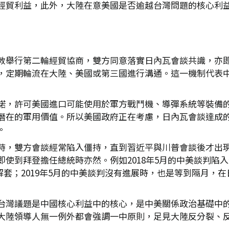
經貿利益，此外，大陸在意美國是否逾越台灣問題的核心利
敦舉行第二輪經貿協商，雙方同意落實日內瓦會談共識，亦
，定期輪流在大陸、美國或第三國進行溝通。這一機制代表
諾，許可美國進口可能使用於軍方戰鬥機、導彈系統等裝備
在的軍用價值。所以美國政府正在考慮，日內瓦會談達成的加
。
時，雙方會談經常陷入僵持，直到習近平與川普會談後才出
使到拜登擔任總統時亦然。例如2018年5月的中美談判陷入
解套；2019年5月的中美談判沒有進展時，也是等到隔月，在
台灣議題是中國核心利益中的核心，是中美關係政治基礎中
大陸領導人無一例外都會強調一中原則，足見大陸反分裂、