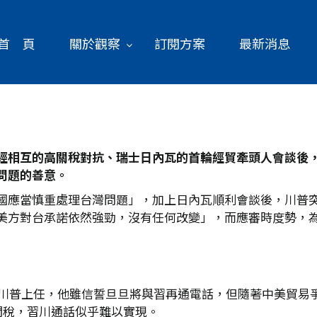
首 頁
關於觀察
訂閱方案
最新消息
經相互的高關稅對抗、瑞士日內瓦的首輪經貿牽頭人會談後
問題的善意。
國應當慎重處理台灣問題」，加上日內瓦順利會談後，川普
美方對台承諾依然強勁，沒有任何改變」，而應審時度勢，
天後川普上任，他雖信誓旦旦將與習再通電話，但隨著中美貿易
關稅，習川通話似乎難以實現。