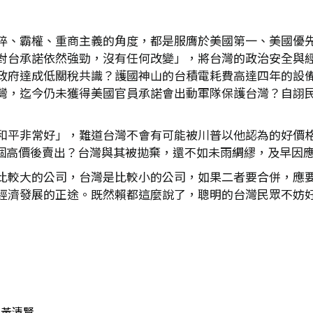
粹、霸權、重商主義的角度，都是服膺於美國第一、美國優
對台承諾依然強勁，沒有任何改變」，將台灣的政治安全與
政府達成低關稅共識？護國神山的台積電耗費高達四年的設
灣，迄今仍未獲得美國官員承諾會出動軍隊保護台灣？自詡
平非常好」，難道台灣不會有可能被川普以他認為的好價格拋
不會將台灣喊個高價後賣出？台灣與其被拋棄，還不如未雨綢繆，及
比較大的公司，台灣是比較小的公司，如果二者要合併，應
經濟發展的正途。既然賴都這麼說了，聰明的台灣民眾不妨
）
黃清賢