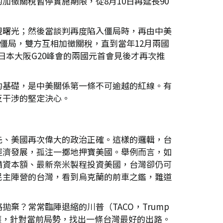
徵關稅暫停實施期限，從8月10日再延長90
現曙光；然後當談判再度陷入僵局時，再由中美
僵局，雙方互相加徵關稅，直到當年12月兩國
日本大阪G20峰會的兩國元首會見後才再次推
的基礎，是中美關係第一條不可逾越的紅線。有
反干涉的堅定決心。
先、美國再次偉大的政治正確。這樣的邏輯，台
經濟發展，孤注一擲地押寶美國。舉例而言，如
備資本額、最新奈米製程投資美國，台灣卻仍可
民主陣營的台灣，看到烏克蘭的前車之鑑，難道
棄？常常臨陣退縮的川普（TACO，Trump
早因應，針對當前局勢，找出一條台灣最好的出路。