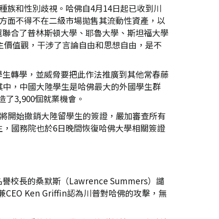
種族和性別歧視。哈佛自4月14日起已收到川
一方面不得不在二級市場拋售其流動性資產，以
還聯合了普林斯頓大學、耶魯大學、斯坦福大學
民主價值觀，干涉了言論自由和思想自由，是不
國學生轉學，並威脅要把此作法推廣到其他常春藤
%。其中，中國大陸學生是哈佛最大的外國學生群
了3,900個就業機會。
國很快將開始撤銷大陸留學生的簽證，嚴加審查所有
生，國務院也於6日晚間恢復哈佛大學相關簽證
桑默斯（Lawrence Summers）譴
 Ken Griffin認為川普對哈佛的攻擊，無