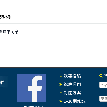
張林剛
罷 票投不同意
我要投稿
聯絡我們
訂閱方案
1-10期雜誌