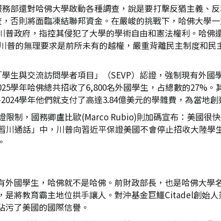
服務部還對哈佛大學啟動各種調查，說是要打擊反猶主義、反
調查，否則將面臨凍結聯邦資金。在嚴峻的挑戰下，哈佛大學
川普政府，指控其侵犯了大學的學術自由和憲法權利。哈佛
譴責川普的無理要求是前所未有的越權，嚴重背離民主制度和
「學生與交流訪問學者項目」（SEVP）認證，強制現有外
2025學年哈佛總共招收了6,800名外國學生，占總數的27
2024學年他們就支付了高達3.84億美元的學雜費，為當地創造
限制，國務卿盧比歐(Marco Rubio)則加碼宣布：美
「習川通話」中，川普向習近平保證美國不會停止招收大陸學
。
國學生，哈佛就不是哈佛。前財政部長，也是哈佛大學名譽校長的
教育霸主地位拱手讓人。對沖基金巨鱷Citadel創始人兼CEO
玷污了美國的國際信譽。