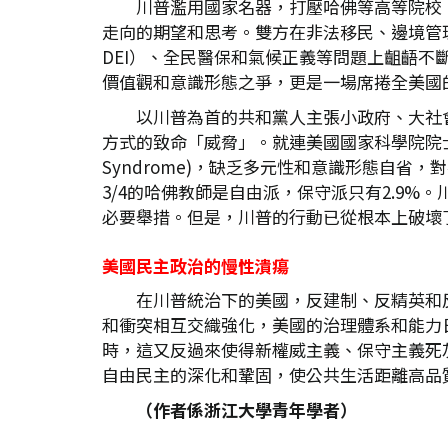
川普濫用國家名器，打壓哈佛等高等院校
走向的期望和思考。雙方在非法移民、邊境管理、槍支氾濫、
DEI）、全民醫保和氣候正義等問題上齟齬
價值觀和意識形態之爭，更是一場席捲全美國
以川普為首的共和黨人主張小政府、大社
方式的致命「威脅」。就連美國國家科學院院士、哈
Syndrome)，缺乏多元性和意識形態自省，對
3/4的哈佛教師是自由派，保守派只有2.9
必要舉措。但是，川普的行動已從根本上破壞
美國民主政治的慢性潰瘍
在川普統治下的美國，反建制、反精英和
和衝突相互交織強化，美國的治理體系和能力
時，這又反過來使得新權威主義、保守主義死
自由民主的深化和鞏固，使公共生活距離高品
（作者係浙江大學青年學者）