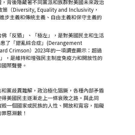
攏，背後隱藏著不同黨派和族群對美國未來政治
 Equality and Inclusivity，
是進步主義和傳統主義、自由主義和保守主義的
哈佛「反猶」、「極左」，是對美國民主和生活
「錯亂綜合症」(Derangement
d Crimson）2023年的一項調查顯示：超過
衛」，是維持和增強民主制度免疫力和開放性的
和國際聲譽。
共和黨歧異難解，政治極化猖獗，各種內部矛盾
使得美國民主逐漸走上一條衰敗之路。與此同
摧毀一個國家或民族的人性、開放和寬容，阻礙
的罪惡淵藪！