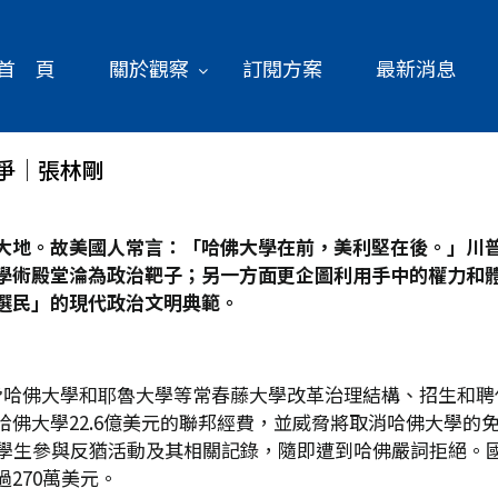
首 頁
關於觀察
訂閱方案
最新消息
爭│張林剛
大地。故美國人常言：「哈佛大學在前，美利堅在後。」川
學術殿堂淪為政治靶子；另一方面更企圖利用手中的權力和
選民」的現代政治文明典範。
脅哈佛大學和耶魯大學等常春藤大學改革治理結構、招生和聘
佛大學22.6億美元的聯邦經費，並威脅將取消哈佛大學的
生參與反猶活動及其相關記錄，隨即遭到哈佛嚴詞拒絕。國土安全
270萬美元。