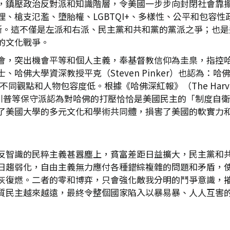
，鎮壓政治反對派和知識階層，令美國一步步向封閉社會靠
墮胎權、LGBTQI+、多樣性、公平和包容性政策（Diversity,
不斷。這不僅是左派和右派、民主黨和共和黨的黨派之爭；也
的文化戰爭。
會，突出機會平等和個人主義，奉基督教信仰為圭臬，指控
佛大學資深教授平克（Steven Pinker）也認為：哈佛患了
不同觀點和人物包容度低。根據《哈佛深紅報》（The Harvar
%。川普等保守派認為對哈佛的打壓恰恰是美國民主的「制度自
了美國大學的多元文化和學術共同體，損害了美國的軟實力
反智識的民粹主義甚囂塵上，貧富差距日益擴大，民主黨和
日趨弱化，自由主義無力應付各種錯綜複雜的問題和矛盾，
灰復燃。二者的零和博弈，只會強化敵我分明的鬥爭意識，
質民主越來越遠，最終令整個國家陷入以暴易暴、人人互害