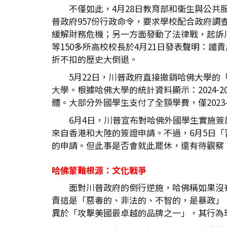
不僅如此，4月28日教育部和衛生與公共
普政府957份行政命令，要求學校配合政府
緩解財務危機；另一方面發動了法律戰，起訴
等150多所高校校長於4月21日發表聲明：
折不扣的歷史大倒退。
5月22日，川普政府直接撤銷哈佛大學的
大學。根據哈佛大學的統計資料顯示：2024-
體。大部分外國學生支付了全額學費，僅2023-
6月4日，川普宣布對哈佛外國學生實施簽證
來自香港和大陸的簽證申請。不過，6月5日
的申請。但此事是否會就此罷休，還有待觀察
哈佛蒙難根源：文化戰爭
面對川普政府的倒行逆施，哈佛稱如果沒有外
責這是「惡毒的、非法的、不智的，是暴政」，是將
異於「攻擊美國最卓越的品牌之一」，其行為