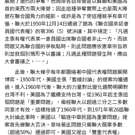
展開了激烈的爭奪，而兩岸各自背後是以蘇聯和美國為
首的東西方兩大陣營；因此這種爭奪實際上也是兩大陣
營在聯合國角力的縮影。或許是為了使這種競爭有章可
循，聯大於1950年12月14日通過了題為《聯合國承認會
員國代表權》的第396（5）號決議，其中規定：「凡遇
主張有權代表某一會員國出席聯合國者非止一方，而該
問題又為聯合國的爭執點時，則此問題應依憲章宗旨原
則並就個別情形予以審議；凡遇此種問題發生時，應由
大會審議之，…。」
此後，聯大幾乎每年都圍繞著中國代表權問題展開
博弈。1950年代，美國主張「暫緩討論」的提案均獲通
過。進入1960年代後，聯大的力量對比變化趨勢明顯對
台灣不利，美國為了繼續支持台灣，從1961年起主張這
個問題是「重要問題」，需經聯大以超過三分之二多數
同意才有效。這樣拖過了1960年代。到1971年第26屆聯
大討論此事時，美國以「驅逐中華民國為重要問題」提
案首先被聯大否決，意味著此問題只需聯大簡單多數
（超過50%）通過即可。美國又提出「雙重代表權」