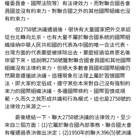
權委員會、國際法院等）有法律效力，而對聯合國各會
員國並沒有約束力，對聯合國之外的其他國際組織也沒
有約束力。
但2758號決議通過後，很快有大量國家把外交承認
從台北轉向北京，也有大量不屬於聯合國系統的國際組
織接納中華人民共和國的代表為中國的唯一合法代表，
台灣方面的代表要麼被排除出去，要麼經過協商更名後
保留下來。這說明2758號雖對聯合國會員國和其他國際
組織沒有法律約束力，但絕大多數會員國和國際組織仍
然願意遵循該決議。這種現象在法理上屬於習慣國際
法，即大家約定俗成，遵守某些本來對自己沒有強制約
束力的國際組織決議、多邊國際條約、國際習慣或規
範，久而久之就形成共識和行為模式。這也是2758號的
法律效力來源之一。
最後總結一下，聯大2758號決議的法律效力，至少
來自三個方面：(1)它屬於聯合國內部事務，聯合國大會
有權通過表決做出決定；(2)1950年的聯大396(5)號決議