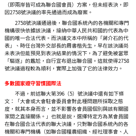
（即兩岸皆可成為聯合國會員）方案，但未經表決，即
因2758號決議的率先通過而成為廢案。
2758號決議通過後，聯合國系統內的各機關和專門
機構很快依據該決議，接納中華人民共和國的代表為中
國的唯一合法代表。而決議文本中所稱的「蔣介石的代
表」、時任台灣外交部長的周書楷先生，早在該決議尚
未表決但能預見到表決結果的情況下，為了避免被當眾
「驅逐」的尷尬，自行宣布退出聯合國。這就使得2758
號決議過程較為順利，實際上加強了它的法律效力。
多數國家遵守習慣國際法
不過，前述聯大第396（5）號決議中還有如下條
文：「大會或大會駐會委員會對此種問題所採取之態
度，就其本身而言，並不影響各會員國個別與該有關國
家間之直接關係。」也就是說，選擇特定方為某會員國
在聯合國合法代表的聯大決議，只對聯合國系統內的各
機關和專門機構（如聯合國糧農組織、經社理事會、人