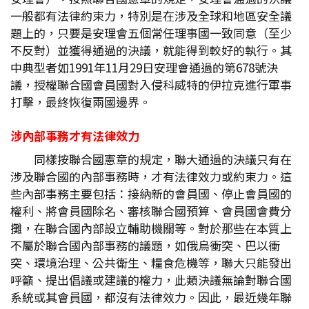
一般都有法律約束力，特別是在涉及全球和地區安全議
題上的，只要是安理會五個常任理事國一致同意（至少
不反對）並獲得通過的決議，就能得到較好的執行。其
中典型者如1991年11月29日安理會通過的第678號決
議，授權聯合國會員國對入侵科威特的伊拉克進行軍事
打擊，最終恢復兩國邊界。
涉內部事務才有法律效力
同樣按聯合國憲章的規定，聯大通過的決議只有在
涉及聯合國的內部事務時，才有法律效力或約束力。這
些內部事務主要包括：接納新的會員國、停止會員國的
權利、將會員國除名、審核聯合國預算、會員國會費分
攤，在聯合國內部設立輔助機關等。對於那些在本質上
不屬於聯合國內部事務的議題，如俄烏衝突、巴以衝
突、環境治理、公共衛生、糧食危機等，聯大只能發出
呼籲、提出倡議或建議的權力，此類決議無論對聯合國
系統或其會員國，都沒有法律效力。因此，最近幾年聯