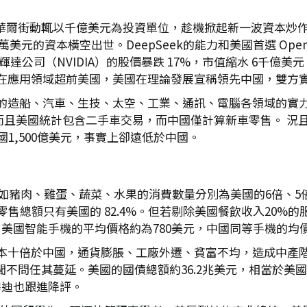
華爾街動輒以千億美元為投資單位，趁機掀起新一波資本炒作套
美元的資本橫空出世。DeepSeek的能力和美國首選 OpenA
公司（NVIDIA）的股價暴跌 17%，市值縮水 6千億美元
在應用領域超前美國，美國在理論發展宣稱領先中國，雙方
的造船、汽車、生技、太空、工業、通訊、電腦各領域的實力都
而且美國統計包含二手車交易，而中國僅計算新車零售。 況且美國
1,500億美元，事實上卻遠低於中國。
，如豬肉、雞蛋、蔬菜、水果的消費數量分別為美國的6倍、5
售總額只有美國的 82.4%。但若剔除美國餐飲收入20%的服
，美國智能手機的平均價格約為780美元，中國同等手機的均價
十倍於中國，通貨膨脹、工廠外遷、貧富不均，造成中產階級快
然不聞不問任其蔓延。美國的國債總額約36.2兆美元，相當於美
穆迪也跟進降評。