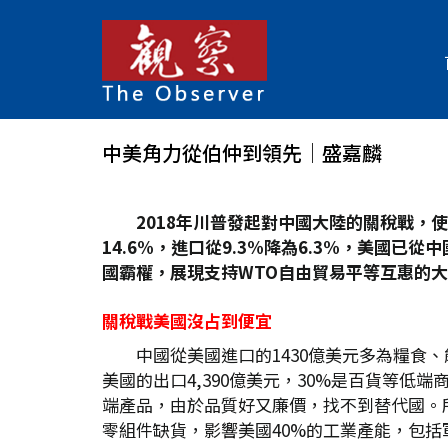
中美角力從伯仲到領先│盛嘉麟
2018
年川普發起對中國大陸的關稅戰，使
14.6%
，進口從9.3%
降為6.3%
，美國已從中
國霸權，展現支持WTO
自由貿易平等互惠的大
關稅戰美國沒占到便宜
中國從美國進口的1430億美元多為糧
美國的出口4,390億美元，30%是百貨等
端產品，由於品質好又廉價，找不到替代國。所
零組件缺貨，影響美國40%的工業產能，包