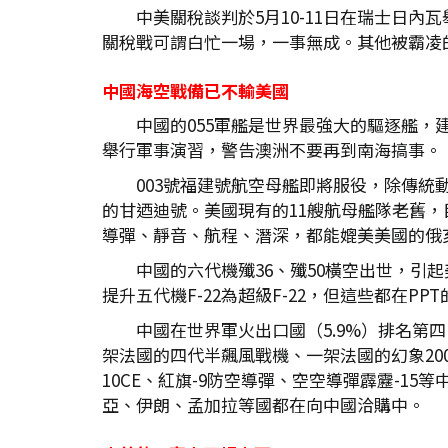
中美關稅談判於5月10-11日在瑞士日內
關稅戰可謂白忙一場，一事無成。其他被霸凌
中國海空戰備已不輸美國
中國的055軍艦是世界最強大的驅逐艦，
舉行軍事演習，警告澳洲不要再到南海搞事。
003號福建號航空母艦即將服役，除傳統
的甘迺迪號。美國現有的11艘航母艦隊老舊，
導彈、靜音、航程、潛深，都能媲美美國的俄
中國的六代機殲36、殲50橫空出世，引起
提升五代機F-22為超級F-22，但這些都在PP
中國在世界軍火出口國（5.9%）排名第
架法國的四代半飆風戰機、一架法國的幻象200
10CE、紅旗-9防空導彈、空空導彈霹靂-
亞、伊朗、孟加拉等國都在向中國洽購中。