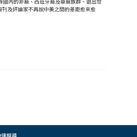
羞辱國內的非裔、西班牙裔及華裔族群、退出世
報刊及評論家不再說中美之間的差距愈來愈
快速搜尋