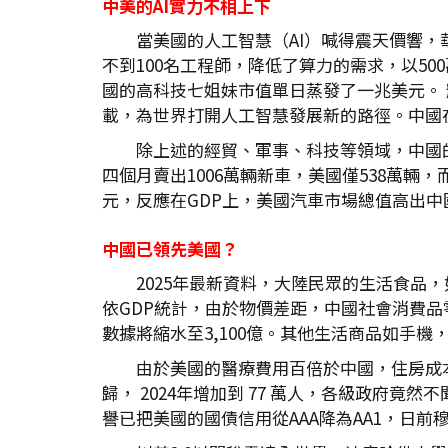
中美的AI
實力不相上下
當美國的人工智慧（AI）喊得震天價響，
不到100名工程師，降低了算力的需求，以500萬
國的高科技七姐妹市值單日蒸發了一兆美元。 輝達
載，為世界打開人工智慧發展新的路徑。中國
除上述的經貿、軍事、科技等領域，中國
四個月賣出1006萬輛新車，美國僅538萬輛，
元，反應在GDP上，美國汽車市場總值高出中國
中國已領先美國？
2025年最新資料，大陸民眾的生活食品
依GDP統計，由於物價差距，中國社會消費品零
數據將縮水至3,100億。其他生活商品如手機
由於美國的醫療費用百倍於中國，住房成本
歸， 2024年增加到 77 萬人，各級政府竟
譽已把美國的國債信用從AAA降為AA1，日前