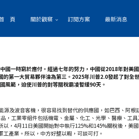
首 頁
關於觀察
訂閱方案
最新消息
中國一時窮於應付。經過七年的努力，中國從2018
年對美國
國的第一大貿易夥伴淪為第三。2025
年川普2.0
發起了對全
國風範，迫使川普的對等關稅霸凌暫緩90
天。
食、能源及波音客機，很容易找到替代的供應國，如巴西、阿根
低端商品，工業零組件包括機電、金屬、化工、光學、醫療、工
以，4月11日美國開始對中執行125%和145%關稅後，
括軍工產業。所以，中方好整以暇，可談可打。