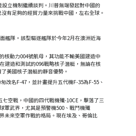
天，並設立機制繼續談判。川普無端發起對中國的
已沒有足夠的經貿力量來挑戰中國，左右全球。
水面艦隊。該型驅逐艦隊於今年2月在澳洲近海
的核動力004號航母，其功能不輸美國建造中
在建造和測試的096戰略核子潛艇，無論在核
覆了美國核子潛艇的靜音優勢。
名F-47，並計畫提升五代機F-35為F-55、
七空戰，中國的四代戰機殲-10CE，擊落了三
全球軍武界，尤其是預警機500、戰鬥機殲
了世界未來空軍作戰的格局。現在埃及、哥倫比