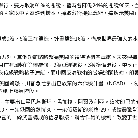
瓦舉行，雙方取消91%的關稅，暫時各降低24％的關稅90
的國家以中國為談判樣本，採取敷衍拖延戰術，這顯示美國
建成9艘，5艘正在建造，計畫建造16艘，構成世界最強大的
動力外，其他功能略略超過美國的福特號航空母艦。未來建造
目前有5艘在等候維修，2艘延遲退役，3艘準備退役。中國正
亥俄級戰略核子潛艇。而中國反潛戰術的磁場追蹤技術，顛
美國驚恐。川普急忙拿出已放棄的六代機計畫（NGAD），匆匆改
T的紙上談兵階段。
四，主要出口至巴基斯坦、孟加拉、阿爾及利亞。這次印巴的五
0、一架俄國的蘇愷30、一架俄羅斯的米格-29，成績震驚
15等中國的二線武器構成的信息聯接，聯合作戰的機制，改變