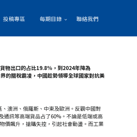
投稿專區
每期目錄
聯絡我們
貨物出口的占比19.8%
，到2024
年降為
世界的關稅霸凌，中國趁勢領導全球國家對抗美
廷、澳洲、俄羅斯、中東及歐洲。反觀中國對
具及通訊等高端貨品占了60%。不論是低端或高
美國物價飆升，搶購失控，引起社會動盪。而工業