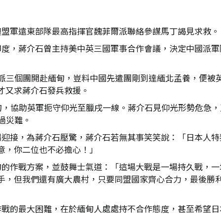
澳盟軍遠東部隊最高指揮官魏菲爾派聯絡參謀馬丁謁見求救。
印度，蔣介石曾主持美中英三國軍事合作會議，決定中國派軍
軍派三個團開赴緬甸，豈料中國先遣團剛到達緬北孟養，便被
才又求蔣介石發兵救援。
緬甸，協助英軍扼守仰光至臘戌一線。蔣介石見仰光形勢危急
過災難。
場迎接，為蔣介石壓驚，蔣介石若無其事笑笑說：「日本人特
意，你二位也不必擔心！」
甸的作戰方案，並鼓舞士氣道：「這場大戰是一場持久戰，一
手，但我們還有廣大農村，只要同盟國家齊心合力，最後勝
作戰的最大困難，在於緬甸人處處持不合作態度，甚至希望日