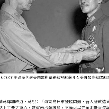
請蔣詳加敘述，蔣說：「海南島日軍登陸問題，吾人應就遠
略上主要之重心，敵軍若占領該島，不僅可以完全阻斷香港