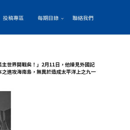
投稿專區
每期目錄
聯絡我們
民主世界開戰矣！」2
月11
日，他接見外國記
本之進攻海南島，無異於造成太平洋上之九一