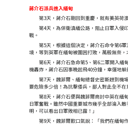
蔣介石派兵進入緬甸
第3天，蔣介石剛回到重慶，就有美英荷
第4天，為保衛滇緬公路，阻止日軍入侵
戰。
第5天，根據這個決定，蔣介石命令第6
境，等到英軍在緬甸被圍困打敗，萬般無奈，
第6天，蔣介石急命第5、第6二軍開入
機轟炸，蔣介石因事晚起飛40分鐘，幸運地躲
第7天，魏菲爾、緬甸總督史密斯趕到機
要危險多少倍！為抗擊倭兵，鄙人對此全不在
第8天，蔣介石便與魏菲爾商討中英在緬
日軍奮戰。雖然中國重要城市幾乎全部淪入敵
明，可以看出日軍敗相已露！」
第9天，魏菲爾歎口氣說：「我們在緬甸