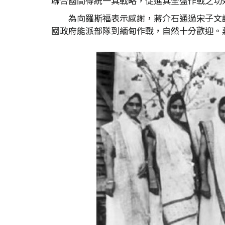
聯合國間得統一其戰略，促進其全盤作戰之功
為向羅斯福表示感謝，蔣介石通過宋子文
國政府能派部隊到緬甸作戰，自然十分歡迎。