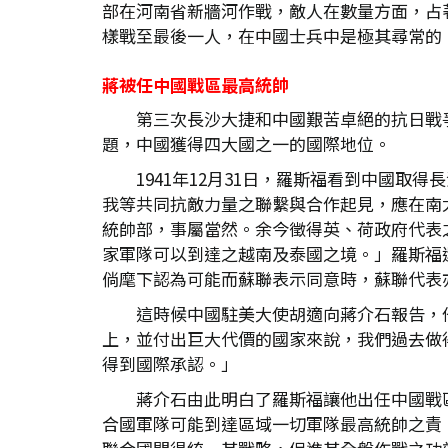
部在河南省新牆河作戰，敵人在數量方面，占
樣戰至最後一人，在中國士兵中是極其尋常的
蔣被任中國戰區最高統帥
第三次長沙大捷和中國艱苦卓絕的抗日戰
題，中國獲得四大國之一的國際地位。
1941年12月31日，羅斯福看到中國
我等共同抗敵力量之聯繫與合作起見，應在南
統帥部，事屬當然。余今徵得英、荷政府代表
家軍隊可以到達之越南及泰國之境。」羅斯福
倘麾下認為可能而蘇聯表示同意時，蘇聯代表
這時候中國駐美大使胡適向蔣介石報告，
上，並付出巨大代價的國家來說，我們過去做
得到國際承認。」
蔣介石由此明白了羅斯福讓他出任中國戰
合國軍隊可能到達區域一切軍隊最高統帥之責