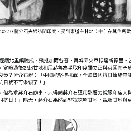
慶，經緬北重鎮臘戌，飛抵加爾各答，再轉乘火車抵達新德里
，寒暄過後說起甘地和尼赫魯為爭取印度獨立正與英國鬧矛
良策？蔣介石說：「中國能堅持抗戰，全憑舉國抗日情緒高
抗日就不可樂觀了！」
，但為求蔣介石辦事，只得請蔣介石運用影響力說服印度人
同抗日！」隔天，蔣介石果然到監獄探望甘地，說服甘地與