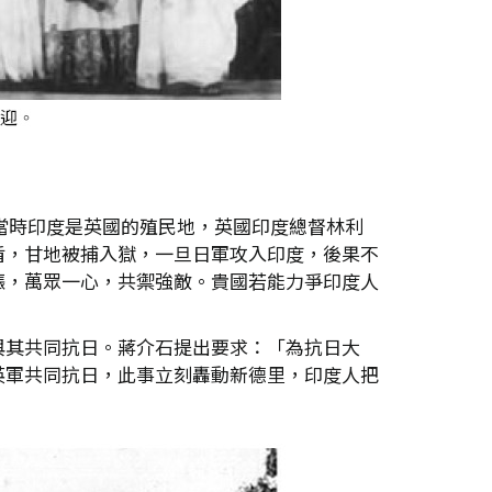
。當時印度是英國的殖民地，英國印度總督林利
盾，甘地被捕入獄，一旦日軍攻入印度，後果不
漲，萬眾一心，共禦強敵。貴國若能力爭印度人
與其共同抗日。蔣介石提出要求：「為抗日大
英軍共同抗日，此事立刻轟動新德里，印度人把