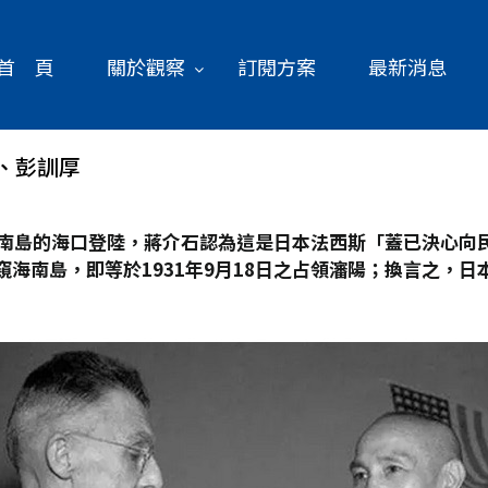
首 頁
關於觀察
訂閱方案
最新消息
、彭訓厚
南島的海口登陸，蔣介石認為這是日本法西斯「蓋已決心向
海南島，即等於1931
年9
月18
日之占領瀋陽；換言之，日