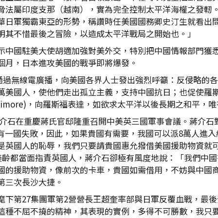
脅法屬印度支那（越南），實為完全控制太平洋海權之發軔
華日軍獨霸東亞的形勢，稱讚時任美國國務卿史汀生就看出
明其不惜最後之冒險，以造成太平洋戰局之開始也。」
示中國駐美大使胡適加強對美外交，特別把中國情報部門獲
出半個月，日本進攻美國的戰爭即將爆發。
4日通過無線電廣播，向美國各界人士發出強烈呼籲：反侵略
萬美國人，使他們走出孤立主義，支持中國抗日；也促使羅
attimore)，向羅斯福表達，如欲求太平洋以後長期之和平
日，蔣介石在重慶蔣氏官邸隆重召開中美英三國軍事會議。蔣介
、英兩國不可有一國失敗，因此，如果貴國有需要，我國可以派8萬
是英國人的恥辱，我們只要請貴國惠允撥借美國援助物資就
宋美齡都當面指責英國人，蔣介石卻極有風度地說：「我們中
國的援助物資，像前次的卡車，貴國如需借用，不妨與中國
第三次長沙大捷。
麾下第27集團軍第2營營長王超奎率部與日軍反覆血戰，最
這種不屈不撓的精神，其表現的實例，多得不可勝數，我只