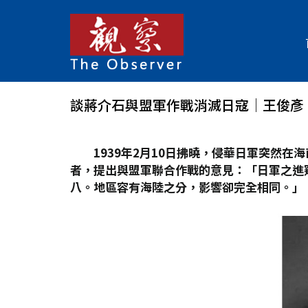
談蔣介石與盟軍作戰消滅日寇│王俊彥
1939
年2
月10
日拂曉，侵華日軍突然在海
者，提出與盟軍聯合作戰的意見：「日軍之進窺
八。地區容有海陸之分，影響卻完全相同。」