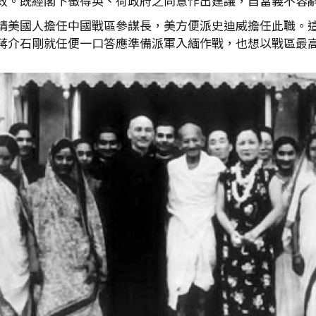
效。既經閣下徵得英、荷政府之同意作出建議，自當義不容
請美國人擔任中國戰區參謀長，美方便派史迪威擔任此職。
蔣介石剛就任便一口答應準備派軍入緬作戰，也想以戰區最