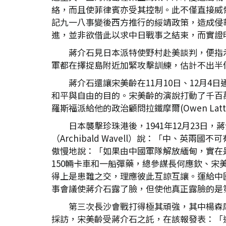
絡，而且使菲律賓亦受其控制。此不僅直接威
記九一八事變後西方推行的綏靖政策，造成侵
進，並非欲借此以求中日戰事之結束，而實證
蔣介石見日本派特使野村赴美談判，便指
軍都在擇捉島附近加緊攻擊訓練，估計不
蔣介石還讓宋美齡在11月10日、12月
和平與自由的目的。宋美齡的演說打動了千百
羅斯福派給他的政治顧問拉鐵摩爾(Owen L
日本襲擊珍珠港後，1941年12月23
（Archibald Wavell）說：「中
傲慢地說：「如果由中國軍隊解放緬甸，實在
150輛卡車和一船彈藥，總參謀長何應欽、
得上是患難之交，理應彼此互諒互讓。運給中
事會議使蔣介石露了臉，但使他真正露臉的是
第三次長沙會戰打得極其頑強，其中楊森
採訪，宋美齡受蔣介石之託，在該報發表：「