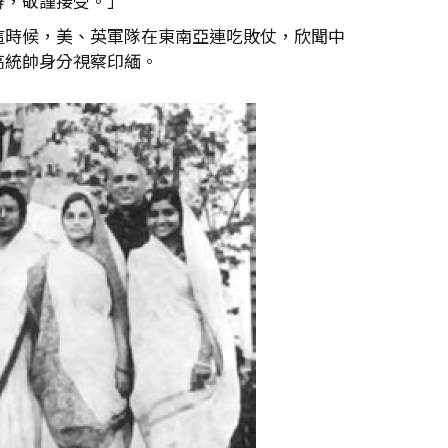
辭，敬謹接受。」
這時候，美、英軍隊在東南亞連吃敗仗，欣聞中
高統帥身分視察印緬。