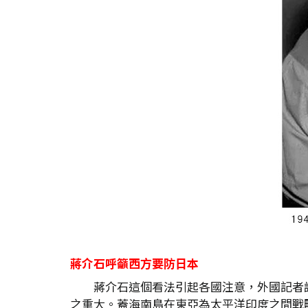
蔣介石呼籲西方要防日本
蔣介石這個看法引起各國注意，外國記者
之重大。蓋海南島在東亞為太平洋印度之間戰