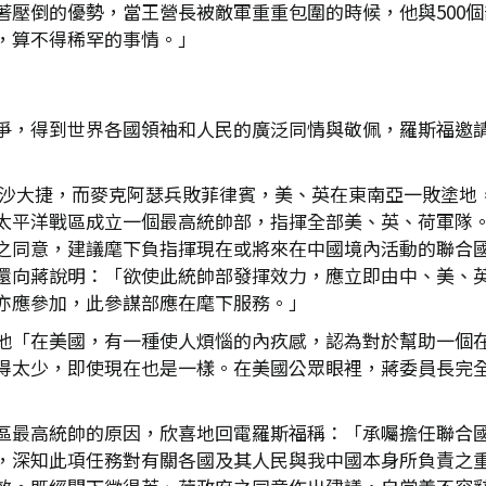
著壓倒的優勢，當王營長被敵軍重重包圍的時候，他與500
，算不得稀罕的事情。」
爭，得到世界各國領袖和人民的廣泛同情與敬佩，羅斯福邀
取得長沙大捷，而麥克阿瑟兵敗菲律賓，美、英在東南亞一敗塗
太平洋戰區成立一個最高統帥部，指揮全部美、英、荷軍隊
之同意，建議麾下負指揮現在或將來在中國境內活動的聯合
還向蔣說明：「欲使此統帥部發揮效力，應立即由中、美、
亦應參加，此參謀部應在麾下服務。」
他「在美國，有一種使人煩惱的內疚感，認為對於幫助一個在
得太少，即使現在也是一樣。在美國公眾眼裡，蔣委員長完
區最高統帥的原因，欣喜地回電羅斯福稱：「承囑擔任聯合
，深知此項任務對有關各國及其人民與我中國本身所負責之