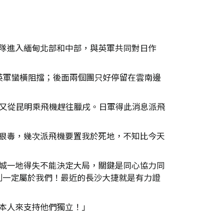
隊進入緬甸北部和中部，與英軍共同對日作
英軍蠻橫阻擋；後面兩個團只好停留在雲南邊
，又從昆明乘飛機趕往臘戌。日軍得此消息派飛
狠毒，幾次派飛機要置我於死地，不知比今天
城一地得失不能決定大局，關鍵是同心協力同
利一定屬於我們！最近的長沙大捷就是有力證
本人來支持他們獨立！」