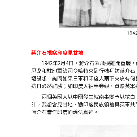
蔣介石視察印度見甘地
1942年2月4日，蔣介石乘飛機離開重
思戈和駐印軍總司令哈特來到行轅拜訪蔣介石
堪設想。詢問如果日軍和印度人兩下夾攻有何
抗日必然能勝；如印度人袖手旁觀，單憑英軍
兩個英國人以中國發生皖南事變予以搶白
計，我想會見甘地，勸印度民族領袖與英軍共
蔣介石當作印度的護法真神。