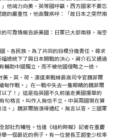
。」他竭力向美、英等國呼籲，西方國家不要忘
問題的嚴重性，他高聲疾呼：「故日本之突然南
悉的可靠情報告訴美國：日軍已大部南移，海空
的各國、各民族，為了共同的目標分擔責任，尋求
斯福總統下了與日本開戰的決心。蔣介石又通過
，唯有輔助中國獨立，而不被他國侵略之一途。
石對美、英、荷、澳遠東戰線最高司令官魏菲爾
人進入緬甸作戰。」在一戰中失去一隻眼睛的魏菲爾
可以了！」這是指英國不久前搶走美國援華的
國有句格言，叫作人無信不立。中英兩國現在算
商洽。」魏菲爾臉漲得通紅，無言以答。三國軍
後全部壯烈犧牲。恰逢《紐約時報》記者在重慶
要舉一個最近的例子，有一位營長王超奎少校率