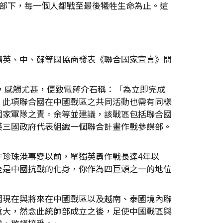
個部下，每一個人都戰至最後犧牲生命為止。這
請英、中、蘇等國協商發表《聯合國家宣言》問
地，感觸尤甚，便致電蔣介石稱：「為立即完成
。此項聯合國在中國戰區之共同活動也需有同樣
國家軍隊之責。余等並建議，該戰區包括聯合國
英三國政府代表組織一個聯合計畫作戰參謀部。
珍珠港事變以前，單獨英勇作戰長達4年以
全是中國抗戰的化身，你作為四巨頭之一的地位
國現在與將來在中國戰區以及越南、泰國境內聯
重大，然念此統帥部成立之後，足使中國戰區與