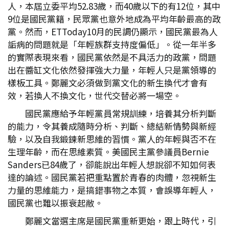
人，本屆立委平均52.83歲，而40歲以下的有12位，其中
9位是國民黨籍，民眾黨也意外地成為平均年齡最高的政
黨。然而，ETToday10月的民調仍顯示，國民黨最為人
詬病的問題就是「年輕族群支持度偏低」。從一年半多
的實際表現來看，國民黨依然是不具活力的政黨，問題
出在醬缸文化依然發揮強大力量，年輕人只是黨領導的
樣板工具。鄭麗文必須做到黨文化的新生換代才會有
效，若換人不換文化，世代交替必將一場空。
國民黨應給予年輕黨員常規訓練，培養其分析判斷
的能力，令其養成隨時分析、判斷、總結新情勢與新經
驗，以及自我鍛鍊新思維的習慣。黨人的年輕與否不在
生理年齡，而在思維素質。美國民主黨參議員Bernie
Sanders已84歲了，卻能說出年輕人想說卻不知如何表
達的論述。國民黨若把重點置於青春的肉體，忽視新生
力量的思維能力，是搞錯事物之本質，會誤導年輕人，
國民黨也難以振衰起敝。
鄭麗文當選主席是國民黨重新更始，跟上時代，引