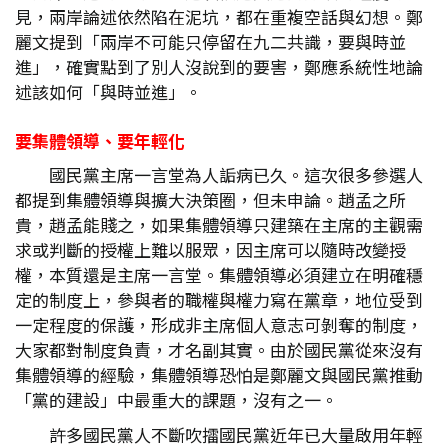
見，兩岸論述依然陷在泥坑，都在重複空話與幻想。鄭
麗文提到「兩岸不可能只停留在九二共識，要與時並
進」，確實點到了別人沒說到的要害，鄭應系統性地論
述該如何「與時並進」。
要集體領導、要年輕化
國民黨主席一言堂為人詬病已久。這次很多參選人
都提到集體領導與擴大決策圈，但未申論。趙孟之所
貴，趙孟能賤之，如果集體領導只建築在主席的主觀需
求或判斷的授權上難以服眾，因主席可以隨時改變授
權，本質還是主席一言堂。集體領導必須建立在明確穩
定的制度上，參與者的職權與權力寫在黨章，地位受到
一定程度的保護，形成非主席個人意志可剝奪的制度，
大家都對制度負責，才名副其實。由於國民黨從來沒有
集體領導的經驗，集體領導恐怕是鄭麗文與國民黨推動
「黨的建設」中最重大的課題，沒有之一。
許多國民黨人不斷吹擂國民黨近年已大量啟用年輕