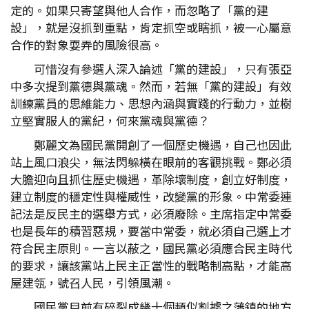
定的。如果只寄望與他人合作，而忽略了「黨的建
設」，就是沒抓到重點，肯定抓空或瞎抓，被一心屬意
合作的對象耍弄的風險很高。
可惜沒有參選人深入論述「黨的建設」，只有張亞
中多次提到黨德與黨魂。然而，若無「黨的建設」有效
訓練黨員的思維能力、思想內涵與實踐的行動力，並樹
立堅實服人的黨紀，何來黨魂與黨德？
鄭麗文為國民黨開創了一個歷史機遇，自己也因此
站上風口浪尖，無法閃躲橫在眼前的客觀挑戰。鄭必須
大膽迎向且抓住歷史機遇，革除壞制度，創立好制度，
建立制度的穩定性與權威性，改變黨的形象。中常委連
記法是反民主的選舉方式，必須廢除。主席指定中常委
也是長年的積習惡規，要當中常委，就必須自己選上才
符合民主原則。一言以蔽之，國民黨必須應合民主時代
的要求，讓該黨站上民主正當性的戰略制高點，才能高
屋建瓴，號召人民，引領風潮。
國民黨目前有碎裂成幾十個類似割據之藩鎮的地方