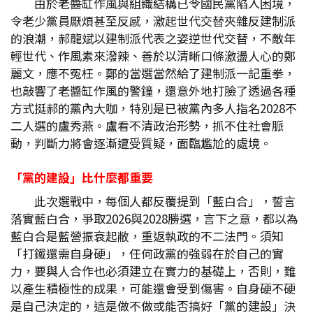
由於老醬缸作風與組織結構已令國民黨陷入困境，
令老少黨員厭煩甚至反感，激起世代交替夾雜反建制派
的浪潮，郝龍斌以建制派代表之姿逆世代交替，不敵年
輕世代、作風素來潑辣、善於以清晰口條激盪人心的鄭
麗文，應不冤枉。鄭的當選當然給了建制派一記重拳，
也敲響了老醬缸作風的警鐘，還意外地打臉了透過各種
方式挺郝的黨內大咖，特別是已被黨內多人指名2028不
二人選的盧秀燕。盧看不清政治形勢，抓不住社會脈
動，判斷力將會逐漸遭受質疑，面臨尷尬的處境。
「黨的建設」比什麼都重要
此次選戰中，每個人都反覆提到「藍白合」，誓言
落實藍白合，爭取2026與2028勝選，言下之意，都以為
藍白合是藍營振衰起敝，重返執政的不二法門。須知
「打鐵還需自身硬」，任何政黨的強弱在於自己的實
力，要與人合作也必須建立在實力的基礎上，否則，難
以產生積極性的成果，可能還會受到傷害。自身硬不硬
是自己決定的，這是做不做或能否搞好「黨的建設」決