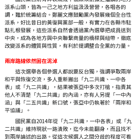
派系山頭，皆為一己之地方利益汲汲營營，各唱各的
調，難於統籌結合。鄭麗文應鼓勵黨內發展幾個全台性
派系，好比昔日的黃復興黨部一般，有實力在各縣市駐
點扎根發展，這些派系自然會透過黨內選舉把成員送到
中央，成為各地方與中央聯繫商量的橋樑與紐帶，徹底
改變派系的體質與性質，有利於提調整合全黨的力量。
兩岸路線依然困在泥淖
這次選舉各個參選人都說要反台獨，強調爭取兩岸
和平與恢復交流，多人重新搬出「九二共識、一中各
表」或「九二共識」，結果被張亞中多次打槍，指責其
他人不清楚「九二共識」的內涵，亦有人另提「一中內
涵」與「二五共識」新口號，張亞中仍執著於「兩岸和
平協議」。
國民黨自2014年從「九二共識，一中各表」或「九
二共識」維持現狀一路潰敗，迄今未能翻身，而且找不
到兩岸論述的出路。從這次候選人之間分歧的程度可看