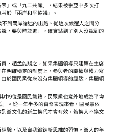
各表」或「九二共識」，結果被張亞中多次打
執著於「兩岸和平協議」。
找不到兩岸論述的出路。從這次候選人之間分
共識，要與時並進」，確實點到了別人沒說到的
所貴，趙孟能賤之，如果集體領導只建築在主席
立在明確穩定的制度上，參與者的職權與權力寫
。由於國民黨從來沒有集體領導的經驗，集體領
，其中9位是國民黨籍，民眾黨也意外地成為平均
偏低」。從一年半多的實際表現來看，國民黨依
做到黨文化的新生換代才會有效，若換人不換文
新經驗，以及自我鍛鍊新思維的習慣。黨人的年