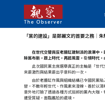
「黨的建設」是鄭麗文的首要之務│朱
在世代交替與反老醬缸建制派的浪潮中，
除舊布新，跟上時代，再起風雲，引領時代，
此次國民黨主席選舉真正的主軸是「世代
來最激烈與結果最出乎意料的一次。
由於老醬缸作風與組織結構已令國民黨陷
替，不敵年輕世代、作風素來潑辣、善於以清
意外地打臉了透過各種方式挺郝的黨內大咖，
遭受質疑，面臨尷尬的處境。