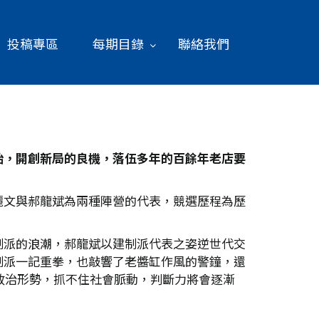
投稿專區
每期目錄
聯絡我們
始，開創新局的良機，落伍多年的百餘年老店要
麗文與郝龍斌為兩種陣營的代表，競選歷程為歷
制派的浪潮，郝龍斌以建制派代表之姿逆世代交
制派一記重拳，也敲響了老醬缸作風的警鐘，還
政治形勢，抓不住社會脈動，判斷力將會逐漸