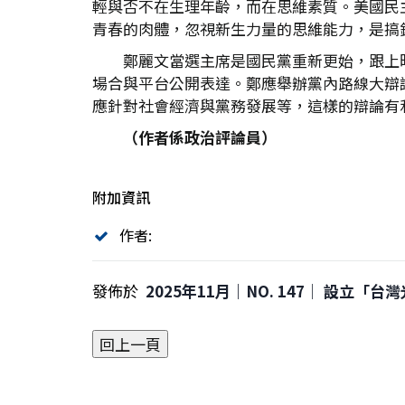
輕與否不在生理年齡，而在思維素質。美國民主黨
青春的肉體，忽視新生力量的思維能力，是搞
鄭麗文當選主席是國民黨重新更始，跟上
場合與平台公開表達。鄭應舉辦黨內路線大辯
應針對社會經濟與黨務發展等，這樣的辯論有
（作者係政治評論員）
附加資訊
作者:
發佈於
2025年11月｜NO. 147│ 設立