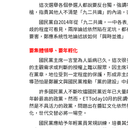
這次選舉各個參選人都說要反台獨，強調
槍，指責其他人不清楚「九二共識」的內涵，
國民黨自2014年從「九二共識，一中
歧的程度可看見，兩岸論述依然陷在泥坑，都
要害，鄭應系統性地論述該如何「與時並進」
要集體領導、要年輕化
國民黨主席一言堂為人詬病已久。這次很
的主觀需求或判斷的授權上難以服眾，因主席
在黨章，地位受到一定程度的保護，形成非主
導恐怕是鄭麗文與國民黨推動「黨的建設」中
許多國民黨人不斷吹擂國民黨近年已大量啟
年齡最高的政黨。然而，ETToday10月
然是不具活力的政黨，問題出在醬缸文化依然
化，世代交替必將一場空。
國民黨應給予年輕黨員常規訓練，培養其