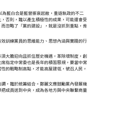
都以為藍白合是藍營振衰起敝，重返執政的不二
上，否則，難以產生積極性的成果，可能還會受
，而忽略了「黨的建設」，就是沒抓到重點，肯
有效訓練黨員的思維能力、思想內涵與實踐的行
必須大膽迎向且抓住歷史機遇，革除壞制度，創
主席指定中常委也是長年的積習惡規，要當中常
當性的戰略制高點，才能高屋建瓴，號召人民，
的調，難於統籌結合。鄭麗文應鼓勵黨內發展幾
舉把成員送到中央，成為各地方與中央聯繫商量