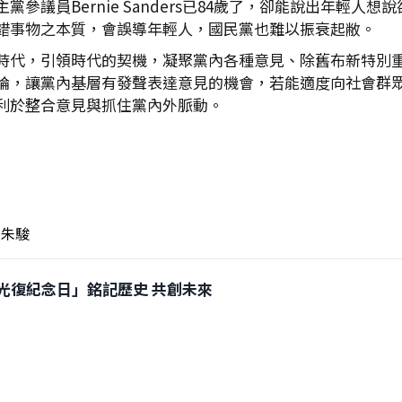
參議員Bernie Sanders已84歲了，卻能說出年輕人
錯事物之本質，會誤導年輕人，國民黨也難以振衰起敝。
時代，引領時代的契機，凝聚黨內各種意見、除舊布新特別
論，讓黨內基層有發聲表達意見的機會，若能適度向社會群
利於整合意見與抓住黨內外脈動。
朱駿
「台灣光復紀念日」銘記歷史 共創未來