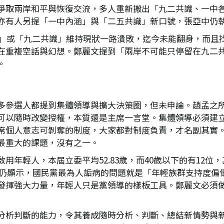
爭取兩岸和平與恢復交流，多人重新搬出「九二共識、一中
亦有人另提「一中內涵」與「二五共識」新口號，張亞中仍
各表」或「九二共識」維持現狀一路潰敗，迄今未能翻身，而且
在重複空話與幻想。鄭麗文提到「兩岸不可能只停留在九二
。
多參選人都提到集體領導與擴大決策圈，但未申論。趙孟之
可以隨時改變授權，本質還是主席一言堂。集體領導必須建
席個人意志可剝奪的制度，大家都對制度負責，才名副其實
最重大的課題，沒有之一。
用年輕人，本屆立委平均52.83歲，而40歲以下的有12位
的民調仍顯示，國民黨最為人詬病的問題就是「年輕族群支持度
發揮強大力量，年輕人只是黨領導的樣板工具。鄭麗文必須
分析判斷的能力，令其養成隨時分析、判斷、總結新情勢與