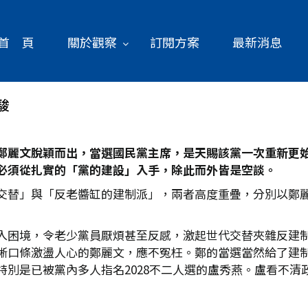
首 頁
關於觀察
訂閱方案
最新消息
駿
鄭麗文脫穎而出，當選國民黨主席，是天賜該黨一次重新更
必須從扎實的「黨的建設」入手，除此而外皆是空談。
交替」與「反老醬缸的建制派」，兩者高度重疊，分別以鄭
入困境，令老少黨員厭煩甚至反感，激起世代交替夾雜反建
晰口條激盪人心的鄭麗文，應不冤枉。鄭的當選當然給了建
特別是已被黨內多人指名2028不二人選的盧秀燕。盧看不清