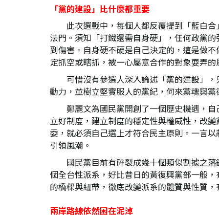
「黨的建設」比什麼都重要
此次選戰中，每個人都反覆提到「藍白合」
法門。須知「打鐵還需自身硬」，任何政黨的
到傷害。自身硬不硬是自己決定的，這是做不
定抓空或瞎抓，被一心屬意合作的對象耍弄的
可惜沒有參選人深入論述「黨的建設」，
動力，並樹立堅實服人的黨紀，何來黨魂與黨
鄭麗文為國民黨開創了一個歷史機遇，自
立好制度，建立制度的穩定性與權威性，改變
委，就必須自己選上才符合民主原則。一言以
引領風潮。
國民黨目前有碎裂成幾十個類似割據之藩
個全台性派系，好比昔日的黃復興黨部一般，
的橋樑與紐帶，徹底改變派系的體質與性質，
兩岸路線依然困在泥淖