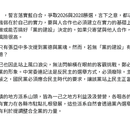
，誓言落實藍白合，爭取2026與2028勝選，言下之意，
強弱在於自己的實力，要與人合作也必須建立在實力的基礎
做或能否搞好「黨的建設」決定的。如果只寄望與他人合作
風險很高。
只有張亞中多次提到黨德與黨魂。然而，若無「黨的建設」
德？
己也因此站上風口浪尖，無法閃躲橫在眼前的客觀挑戰。鄭
黨的形象。中常委連記法是反民主的選舉方式，必須廢除。
蔽之，國民黨必須應合民主時代的要求，讓該黨站上民主正
鎮的地方派系山頭，皆為一己之地方利益汲汲營營，各唱各
有實力在各縣市駐點扎根發展，這些派系自然會透過黨內選
有利於提調整合全黨的力量。