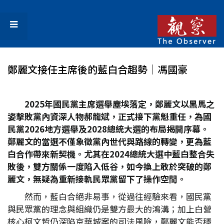
鄭麗文接任主席後的藍白合趨勢│馮國豪
2025
年國民黨主席選舉塵埃落定，鄭麗文以黑馬之
姿擊敗黨內資深人物郝龍斌，正式接下黨魁重任，為國
民黨2026
地方選舉及2028
總統大選的布局揭開序幕。
鄭麗文的當選不僅象徵黨內世代與路線的轉變，更為藍
白合作帶來新契機。尤其在2024
總統大選中藍白整合失
敗後，雙方關係一度陷入低谷，如今換上敢於突破的鄭
麗文，無疑為重新接軌民眾黨留下了操作空間。
然而，藍白合絕非易事，從過往經驗來看，國民黨
與民眾黨的理念與組織仍是雙方最大的鴻溝；加上白營
核心柯文哲仍深陷京華城案的司法風險，鄭麗文能否穩