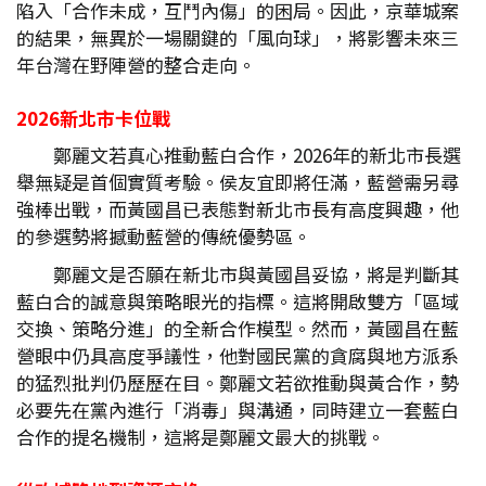
陷入「合作未成，互鬥內傷」的困局。因此，京華城案
的結果，無異於一場關鍵的「風向球」，將影響未來三
年台灣在野陣營的整合走向。
2026
新北市卡位戰
鄭麗文若真心推動藍白合作，2026年的新北市長選
舉無疑是首個實質考驗。侯友宜即將任滿，藍營需另尋
強棒出戰，而黃國昌已表態對新北市長有高度興趣，他
的參選勢將撼動藍營的傳統優勢區。
鄭麗文是否願在新北市與黃國昌妥協，將是判斷其
藍白合的誠意與策略眼光的指標。這將開啟雙方「區域
交換、策略分進」的全新合作模型。然而，黃國昌在藍
營眼中仍具高度爭議性，他對國民黨的貪腐與地方派系
的猛烈批判仍歷歷在目。鄭麗文若欲推動與黃合作，勢
必要先在黨內進行「消毒」與溝通，同時建立一套藍白
合作的提名機制，這將是鄭麗文最大的挑戰。