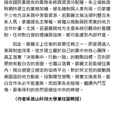
接收國民黨既有的黨務系統與資源分配權。朱立倫執政
時期所建立的黨務架構、提名機制與人事布局，仍掌握
不少地方派系與中常委資源。若鄭麗文無法順利整合朱
系人馬、掌握提名主導權，將難以推動與民眾黨的地方
合作計畫。尤其，若基層與地方主委系統仍聽命於舊體
制，任何對白營的禮讓與協商，都可能遭到內部杯葛。
因此，鄭麗文上任後的首要任務之一，即是透過人
事與制度改革，逐步建立屬於自己的黨中央核心團隊，
真正落實「決策集中、行動一致」的戰略目標，否則即
便她有藍白合的意圖，也難以落實。鄭麗文若能穩住黨
內，與白營建立穩定的協商平台，對於柯文哲的變數與
黃國昌的地方動能，採取彈性策略、務實交換意見，藍
白合作未必不能重啟。而如果各走極端、繼續內鬥互
傷，最後得利的依然是穩坐中央的綠營。
（作者係崑山科技大學兼任副教授）