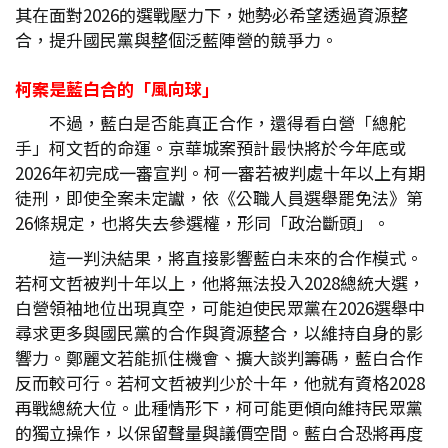
其在面對2026的選戰壓力下，她勢必希望透過資源整
合，提升國民黨與整個泛藍陣營的競爭力。
柯案是藍白合的「風向球」
不過，藍白是否能真正合作，還得看白營「總舵
手」柯文哲的命運。京華城案預計最快將於今年底或
2026年初完成一審宣判。柯一審若被判處十年以上有期
徒刑，即使全案未定讞，依《公職人員選舉罷免法》第
26條規定，也將失去參選權，形同「政治斷頭」。
這一判決結果，將直接影響藍白未來的合作模式。
若柯文哲被判十年以上，他將無法投入2028總統大選，
白營領袖地位出現真空，可能迫使民眾黨在2026選舉中
尋求更多與國民黨的合作與資源整合，以維持自身的影
響力。鄭麗文若能抓住機會、擴大談判籌碼，藍白合作
反而較可行。若柯文哲被判少於十年，他就有資格2028
再戰總統大位。此種情形下，柯可能更傾向維持民眾黨
的獨立操作，以保留聲量與議價空間。藍白合恐將再度