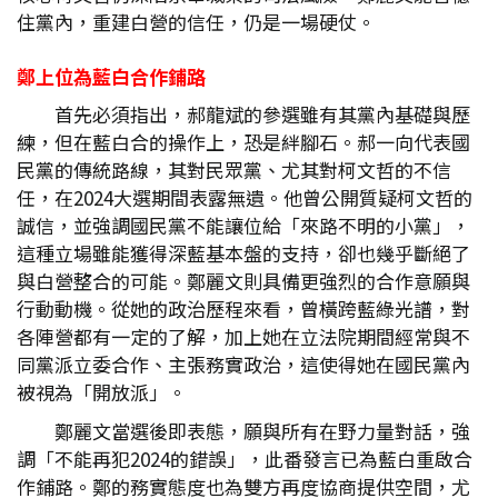
住黨內，重建白營的信任，仍是一場硬仗。
鄭上位為藍白合作鋪路
首先必須指出，郝龍斌的參選雖有其黨內基礎與歷
練，但在藍白合的操作上，恐是絆腳石。郝一向代表國
民黨的傳統路線，其對民眾黨、尤其對柯文哲的不信
任，在2024大選期間表露無遺。他曾公開質疑柯文哲的
誠信，並強調國民黨不能讓位給「來路不明的小黨」，
這種立場雖能獲得深藍基本盤的支持，卻也幾乎斷絕了
與白營整合的可能。鄭麗文則具備更強烈的合作意願與
行動動機。從她的政治歷程來看，曾橫跨藍綠光譜，對
各陣營都有一定的了解，加上她在立法院期間經常與不
同黨派立委合作、主張務實政治，這使得她在國民黨內
被視為「開放派」。
鄭麗文當選後即表態，願與所有在野力量對話，強
調「不能再犯2024的錯誤」，此番發言已為藍白重啟合
作鋪路。鄭的務實態度也為雙方再度協商提供空間，尤