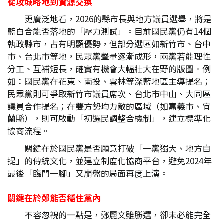
從攻城略地到資源交換
更廣泛地看，2026的縣市長與地方議員選舉，將是
藍白合能否落地的「壓力測試」。目前國民黨仍有14個
執政縣市，占有明顯優勢，但部分選區如新竹市、台中
市、台北市等地，民眾黨聲量逐漸成形，兩黨若能理性
分工、互補短長，確實有機會大幅壯大在野的版圖。例
如：國民黨在花東、南投、雲林等深藍地區主導提名；
民眾黨則可爭取新竹市議員席次、台北市中山、大同區
議員合作提名；在雙方勢均力敵的區域（如嘉義市、宜
蘭縣），則可啟動「初選民調整合機制」，建立標準化
協商流程。
關鍵在於國民黨是否願意打破「一黨獨大、地方自
提」的傳統文化，並建立制度化協商平台，避免2024年
最後「臨門一腳」又崩盤的局面再度上演。
關鍵在於鄭能否穩住黨內
不容忽視的一點是，鄭麗文雖勝選，卻未必能完全