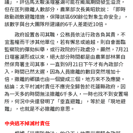
議」，評估馬太鞍溪堰塞湖可能在颱風期間發生溢流，
但在匡列撤離人數部分，農業部次長黃昭欽說：「即時
啟動疏散避難措施，保障該區690餘位對象生命安全」，
該數字與台大團隊所建議的6千人差距近10倍。
政府設置各司其職，公務員依法行政各負其責，不
宜濫權而干涉其他單位，若有懈怠或逾越，則自會面臨
監察院的彈劾糾舉，或行政院的行政處分。顯然，7月21
日堰塞湖形成以來，絕大部分時間都是由農業部林業自
然保育署主司其事，一直到9月21日下午才有內政部介
入，時間已然太遲，因為人員撤離的數目突然增加十
倍，撤離的鄉鎮也由一個變成三個，地方來不及應變。
結論：太平村滅村責任不應完全歸咎於花蓮縣政府，因
為一天多的時間無法撤離6千多人，一時也找不到安置場
所，何況中央還發明了「垂直避難」，等於是「現地避
難」，也就是不必撤離的意思。
中央逃不掉滅村責任