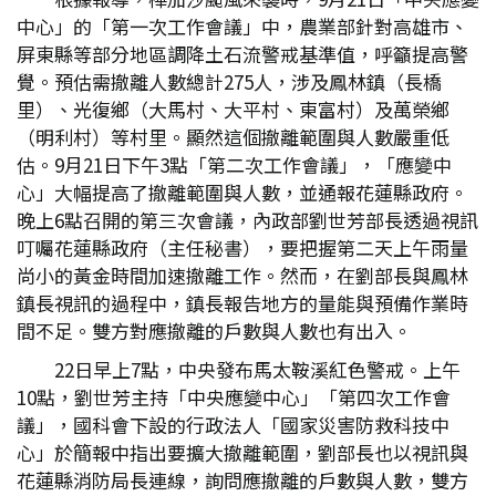
中心」的「第一次工作會議」中，農業部針對高雄市、
屏東縣等部分地區調降土石流警戒基準值，呼籲提高警
覺。預估需撤離人數總計275人，涉及鳳林鎮（長橋
里）、光復鄉（大馬村、大平村、東富村）及萬榮鄉
（明利村）等村里。顯然這個撤離範圍與人數嚴重低
估。9月21日下午3點「第二次工作會議」，「應變中
心」大幅提高了撤離範圍與人數，並通報花蓮縣政府。
晚上6點召開的第三次會議，內政部劉世芳部長透過視訊
叮囑花蓮縣政府（主任秘書），要把握第二天上午雨量
尚小的黃金時間加速撤離工作。然而，在劉部長與鳳林
鎮長視訊的過程中，鎮長報告地方的量能與預備作業時
間不足。雙方對應撤離的戶數與人數也有出入。
22日早上7點，中央發布馬太鞍溪紅色警戒。上午
10點，劉世芳主持「中央應變中心」「第四次工作會
議」，國科會下設的行政法人「國家災害防救科技中
心」於簡報中指出要擴大撤離範圍，劉部長也以視訊與
花蓮縣消防局長連線，詢問應撤離的戶數與人數，雙方