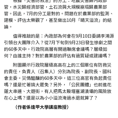
根據「災害防救法」的分工：地震災害歸內政部
管，水災歸經濟部管，土石流與大規模崩塌歸農業部
管。因此，7月的分工是對的。問題在於農業部的監測、
建模、評估太樂觀了，甚至做出10月「晴天溢流」的結
論。
值得推敲的是：內政部為何會在9月10日委請李鴻源
引領台大團隊介入？從7月下旬到9月23日發生慘劇之間
的60多天中，行政院高層有開過聯席會議嗎？層級如
何？由誰主持？對於農業部的評估有過質疑或建議嗎？
附圖顯示行政院層級高高在上的三個單位有防救災
的責任，負責人（召集人）分別為院長、副院長、國科
會主委。災情醞釀的60多天中，這三位高官有負起責任
嗎？還是忙著搞大罷免？另外，「公民團體」也前進花
蓮大串連、大遊街，有人把馬太鞍堰塞湖潰壩的風險放
在心上嗎？還是以為小小溢流淹過水退就算了？
（作者係逢甲大學講座教授）