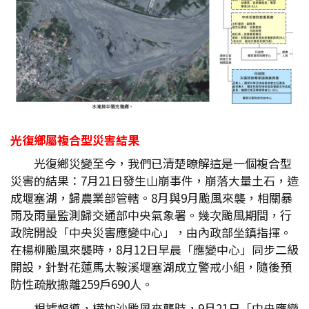
光復鄉屬複合型災害結果
光復鄉災變至今，我們已清楚瞭解這是一個複合型
災害的結果：7月21日發生山崩事件，崩落大量土石，造
成堰塞湖，歸農業部管轄。8月與9月颱風來襲，相關暴
雨及雨量監測歸交通部中央氣象署。幾次颱風期間，行
政院開設「中央災害應變中心」，由內政部坐鎮指揮。
在楊柳颱風來襲時，8月12日早晨「應變中心」同步二級
開設，針對花蓮馬太鞍溪堰塞湖成立警戒小組，隨後預
防性疏散撤離259戶690人。
根據報導，樺加沙颱風來襲時，9月21日「中央應變