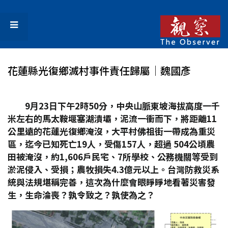
花蓮縣光復鄉滅村事件責任歸屬│魏國彥
9
月23
日下午2
時50
分，中央山脈東坡海拔高度一千
米左右的馬太鞍堰塞湖潰壩，泥流一衝而下，將距離11
公里遠的花蓮光復鄉淹沒，大平村佛祖街一帶成為重災
區，迄今已知死亡19
人，受傷157
人，超過 504
公頃農
田被淹沒，約1,606
戶民宅、7
所學校、公務機關等受到
淤泥侵入、受損；農牧損失4.3
億元以上。台灣防救災系
統與法規堪稱完善，這次為什麼會眼睜睜地看著災害發
生，生命淪喪？孰令致之？孰使為之？