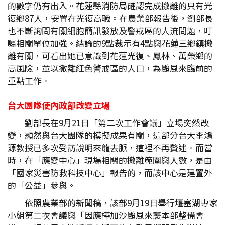
的數字仍有出入。花蓮縣消防局確認完成撤離的只有光
復鄉87人，安置在光復高職。在農業部報告後，劉部長
也不斷詢問有關細胞簡訊發放及警戒區的人流問題，叮
囑相關單位加強。結論的9點裁示有4點與花蓮三鄉鎮撤
離有關，可看出她已意識到花蓮光復、鳳林、萬榮鄉的
高風險，並以撤離紅色警戒區的人口，為颱風來臨前的
重點工作。
台大團隊使內政部改變立場
劉部長在9月21日「第二次工作會議」立場突然改
變，顯然與台大團隊的模擬成果有關，這部分台大李鴻
源教授已多次受訪說明來龍去脈，這裡不再贅述。而當
時，在「應變中心」現場相關的撤離範圍與人數，是由
「國家災害防救科技中心」報告的，而該中心是建置外
的「公益」參與。
依照農業部的新聞稿，該部9月19日舉行堰塞湖專家
小組第二次會議與「因應樺加沙颱風來襲本部整備會