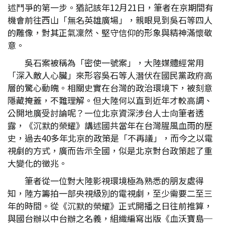
述鬥爭的第一步。猶記該年12月21日，筆者在京期間有
機會前往西山「無名英雄廣場」，親眼見到吳石等四人
的雕像，對其正氣凜然、堅守信仰的形象與精神滿懷敬
意。
吳石案被稱為「密使一號案」，大陸媒體經常用
「深入敵人心臟」來形容吳石等人潛伏在國民黨政府高
層的驚心動魄。相關史實在台灣的政治環境下，被刻意
隱藏掩蓋，不難理解。但大陸何以直到近年才較高調、
公開地廣受討論呢？一位北京資深涉台人士向筆者透
露，《沉默的榮耀》講述國共當年在台灣腥風血雨的歷
史，過去40多年北京的政策是「不再議」，而今之以電
視劇的方式，廣而告示全國，似是北京對台政策起了重
大變化的徵兆。
筆者從一位對大陸影視環境極為熟悉的朋友處得
知，陸方籌拍一部央視級別的電視劇，至少需要二至三
年的時間。從《沉默的榮耀》正式開播之日往前推算，
與國台辦以中台辦之名義，組織編寫出版《血沃寶島─