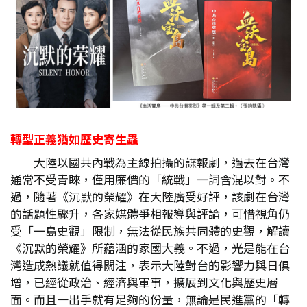
轉型正義猶如歷史寄生蟲
大陸以國共內戰為主線拍攝的諜報劇，過去在台灣
通常不受青睞，僅用廉價的「統戰」一詞含混以對。不
過，隨著《沉默的榮耀》在大陸廣受好評，該劇在台灣
的話題性驟升，各家媒體爭相報導與評論，可惜視角仍
受「一島史觀」限制，無法從民族共同體的史觀，解讀
《沉默的榮耀》所蘊涵的家國大義。不過，光是能在台
灣造成熱議就值得關注，表示大陸對台的影響力與日俱
增，已經從政治、經濟與軍事，擴展到文化與歷史層
面。而且一出手就有足夠的份量，無論是民進黨的「轉