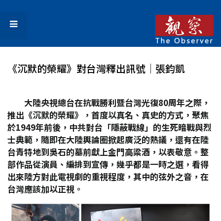
《沉默的榮耀》對台灣釋出訊號│張鈞凱
大陸央視總台在抗戰勝利暨台灣光復80
周年之際，
推出《沉默的榮耀》，首度以真名、真史的方式，聚焦
於1949
年前後，中共對台「隱蔽戰線」的生死暗戰與烈
士典範，隨即在大陸輿論圈掀起廣泛的熱議，還有在陸
台青特地到吳石的墓前獻上金門高粱酒，以表敬意。整
部作品從演員、編排到宣傳，幾乎都是一時之選，看得
出來陸方對此電視劇的重視程度，其中的弦外之音，在
台灣應該加以正視。