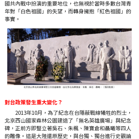
國共內戰中扮演的重要地位，也無視於當時多數台灣青
年對「白色祖國」的失望，而轉身擁抱「紅色祖國」的
事實。
對台政策發生重大變化？
2013年10月，為了紀念在台隱蔽戰線犧牲的烈士，
北京西山國家森林公園建造了「無名英雄廣場」與紀念
碑，正前方即豎立著吳石、朱楓、陳寶倉和聶曦等四人
的雕像。這是大陸還原歷史，與台獨、獨台進行史觀論