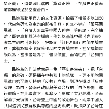
型正義」，還是國民黨的「黨國正統」，在歷史正義面
前都顯得過於空虛蒼白。
民進黨動用官方的文化資源，拍攝了相當多以1950
年代白色恐怖為主題的影視作品，但無不導向「萬惡國
民黨」、「台灣人無辜受中國人迫害」等結論，完全抽
離了歷史真相與時空脈絡。例如以基隆中學《光明報》
案為主軸的《返校》，把認同「紅色祖國」的師生讀書
會，喬裝為讀泰戈爾等作品的文青讀書會，甚至讓觀眾
誤以為，當事者是為了「普世價值」而犧牲的「台獨鬥
士」。
民進黨的作法就像是一隻「歷史寄生蟲」，把「台
獨」的墓碑，硬是插在中共烈士的墓塚上。更不用說國
民黨自始至終所持的「反共」立場，到現在還以「反共
有理」為由，替兩蔣政府與美國合謀的「白色恐怖」進
行辯護。在此現實下，藍綠反而形成了共犯結構，全面
解消了光復後，台灣登上中國的政治舞台，兩岸中國人
共同追求民族解放與尊嚴的歷史洪流，既抹煞了台灣在