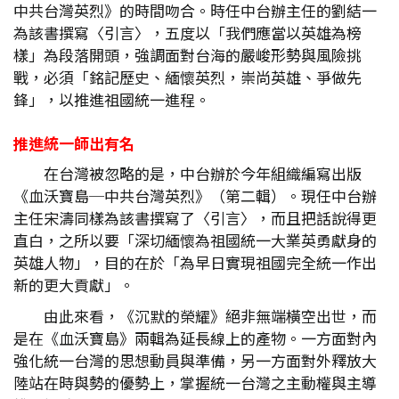
中共台灣英烈》的時間吻合。時任中台辦主任的劉結一
為該書撰寫〈引言〉，五度以「我們應當以英雄為榜
樣」為段落開頭，強調面對台海的嚴峻形勢與風險挑
戰，必須「銘記歷史、緬懷英烈，崇尚英雄、爭做先
鋒」，以推進祖國統一進程。
推進統一師出有名
在台灣被忽略的是，中台辦於今年組織編寫出版
《血沃寶島─中共台灣英烈》（第二輯）。現任中台辦
主任宋濤同樣為該書撰寫了〈引言〉，而且把話說得更
直白，之所以要「深切緬懷為祖國統一大業英勇獻身的
英雄人物」，目的在於「為早日實現祖國完全統一作出
新的更大貢獻」。
由此來看，《沉默的榮耀》絕非無端橫空出世，而
是在《血沃寶島》兩輯為延長線上的產物。一方面對內
強化統一台灣的思想動員與準備，另一方面對外釋放大
陸站在時與勢的優勢上，掌握統一台灣之主動權與主導