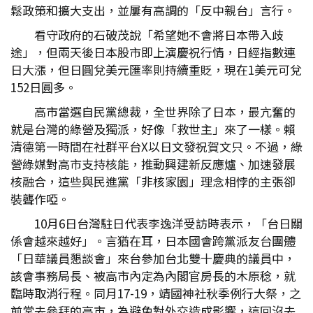
鬆政策和擴大支出，並屢有高調的「反中親台」言行。
看守政府的石破茂說「希望她不會將日本帶入歧
途」，但兩天後日本股市即上演慶祝行情，日經指數連
日大漲，但日圓兌美元匯率則持續重貶，現在1美元可兌
152日圓多。
高市當選自民黨總裁，全世界除了日本，最亢奮的
就是台灣的綠營及獨派，好像「救世主」來了一樣。賴
清德第一時間在社群平台X以日文發祝賀文只。不過，綠
營綠媒對高市支持核能，推動興建新反應爐、加速發展
核融合，這些與民進黨「非核家園」理念相悖的主張卻
裝聾作啞。
10月6日台灣駐日代表李逸洋受訪時表示，「台日關
係會越來越好」。言猶在耳，日本國會跨黨派友台團體
「日華議員懇談會」來台參加台北雙十慶典的議員中，
該會事務局長、被高市內定為內閣官房長的木原稔，就
臨時取消行程。同月17-19，靖國神社秋季例行大祭，之
前常去參拜的高市，為避免對外交造成影響，這回沒去