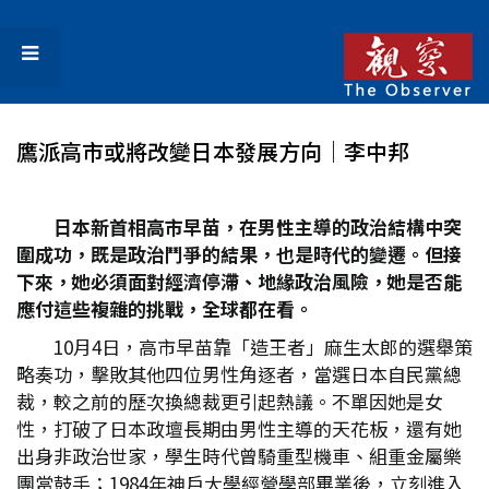
鷹派高市或將改變日本發展方向│李中邦
日本新首相高市早苗，在男性主導的政治結構中突
圍成功，既是政治鬥爭的結果，也是時代的變遷。但接
下來，她必須面對經濟停滯、地緣政治風險，她是否能
應付這些複雜的挑戰，全球都在看。
10月4日，高市早苗靠「造王者」麻生太郎的選舉策
略奏功，擊敗其他四位男性角逐者，當選日本自民黨總
裁，較之前的歷次換總裁更引起熱議。不單因她是女
性，打破了日本政壇長期由男性主導的天花板，還有她
出身非政治世家，學生時代曾騎重型機車、組重金屬樂
團當鼓手；1984年神戶大學經營學部畢業後，立刻進入