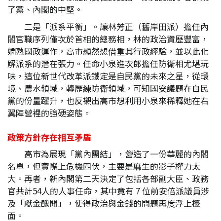
了黨、內閣的中堅。
二是「派系平衡」。讓林芳正（舊岸田派）擔任內
閣官職序列僅次於首相的總務相，林的政治資歷豐富，
嫻熟國政運作，高市顯然想借重其行政經驗，並以此化
解派系的潛在張力。任命小泉進次郎擔任防衛相尤堪玩
味，這位新世代改革派鐵定是自民黨的未來之星，從環
境、農水領域，轉歷練防衛領域，可知國安議題在自民
黨的份量躍升，也反襯出高市想利用小泉來稀釋她在右
翼陣營裡的強硬姿態。
政策方針存在相互矛盾
高市為展現「黨內團結」，營造了一份華麗的內閣
名單，但實際上危機四伏，主要是麻生的影子權力太
大。再者，新內閣第二天決定了包括各部副大臣、政務
官共計54人的人事任命，其中竟有 7 位前安倍派議員涉
及「獻金醜聞」，使得政治與金錢的問題再度浮上檯
面。