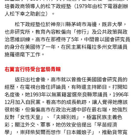
培養政商領導人的松下政經塾（1979年由松下電器創辦
人松下幸之助創立）。
松下政經塾位於神奈川縣茅崎市海邊，既非大學，
也非研究所，教育內容較偏向「修行」及公共政策與政
治思維訓練。高市在那裡待了5年，中間曾以國會研究員
的身分在美國待了一年，在民主黨科羅拉多州女眾議員
施羅德麾下工作。
右翼言行特受台當局青睞
返日出社會後，高市就以曾擔任美國國會研究員的
經歷，在電視台擔任評論員，有時還主持節目。打開知
名度後，她1993年以無黨籍當選奈良縣眾議員，1996年
12月加入自民黨。看高市的成長軌跡，讓人覺得她應該
很前衛，但偏偏高市在政治光譜中卻在最右端，她強烈
反對「女性天皇」、「夫婦別姓」，極富民族主義色
彩；關注外交、軍事，她仿效安倍提出「早苗經濟
學」，崇拜柴契爾而想作「日本鐵娘子」，推動貨幣寬