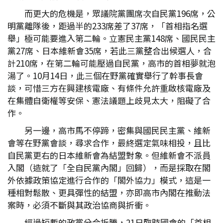
而更大的危機是，眾議院黨團席次自民黨196席，公
明黨離隊後，距過半的233席差了37席，「首相指名選
舉」極可能要進入第二輪。立憲民主黨148席、國民民主
黨27席、日本維新會35席，若此三黨整合出候選人，合
計210席，在第二輪可能壓過自民黨，高市的首相夢就泡
湯了。10月14日，此三個在野黨確實舉行了幹事長會
談，可惜三方在興建核電廠、有條件允許重啟核電廠及
在集體自衛權等安保、憲法議題上歧見太大，阻礙了合
作。
另一邊，高市馬不停蹄，密集與國民民主黨、維新
會等在野黨會談，尋求合作，最終選定氣味相投，且比
自民黨更右的日本維新會為結盟對象。但維新會不派員
入閣（造就了「全自民黨內閣」回歸），而是採取在閣
外依據政策協定進行合作的「閣外協力」模式，這是一
種相對鬆散、更具彈性的結盟，亦即高市內閣在推動法
案時，必須不斷與其政治協商與折衝。
經過短暫的政黨分合折騰，21日臨時國會的「首相