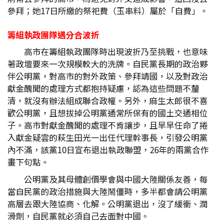
參拜；她17日所繳的祭祀費（玉串料）屬於「自費」。
籌組執政團隊遇分合波折
高市在籌組執政團隊時出現波折乃至挑戰，也意味
著政壇要來一次規模較大的洗牌。自民黨長期的政治夥
伴公明黨，對高市的對外政策、參拜靖國，以及對政治
獻金醜聞的處理方式都抱持疑慮，認為這些問題不釐
清，就沒有辦法組成聯合政權。另外，麻生太郎很不喜
歡公明黨，且想拔掉公明黨通常所保有的國土交通相位
子。高市對獻金醜聞的處理不肯讓步，且早早任命了捲
入獻金疑雲的萩生田光一出任代理幹事長，引發公明黨
內不滿，該黨10日宣布退出執政聯盟，26年的兩黨合作
畫下句點。
公明黨及其母體創價學會與中國大陸關係友善，每
當自民黨的政治措施與大陸鬧僵時，多半都會請公明黨
高層去跟大陸協商、化解。公明黨退出，沒了緩衝、潤
滑劑，自民黨就必須自己去面對中國。