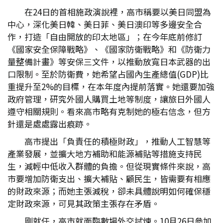
在24日的首相施政演說裡，高市稱要以美日同盟為
中心，深化美日韓、美日菲、美日澳印等多邊安全合
作，打造「自由開放的印太地區」；在今年底前修訂
《國家安全保障戰略》、《國家防衛戰略》和《防衛力
量整備計畫》等安保三文件，以推動放寬日本武器的出
口限制。至於防衛費，她希望占國內生產總值(GDP)比
重提升至2%的目標，在本年度內提前落實。她還要加強
政府管理，研究外國人購買土地等制度，讓旅日外國人
遵守相關規則。看來高市略有克制她的極右信念，但方
針還是處處露出痕跡。
高市提出「負責任的積極財政」，推動人工智慧等
產業發展，並擴大地方補助和能源補貼等措施支持民
生，減輕中低收入群體的負擔。但從現實條件來說，高
市要增加防衛支出、擴大補貼、顧民生，皆需要有相應
的財政來源；而她主張減稅，卻未具體說明如何確保穩
定財政來源，可見其政策主張存在矛盾。
剛就任，高市就面臨數場外交試煉。10月26日參加