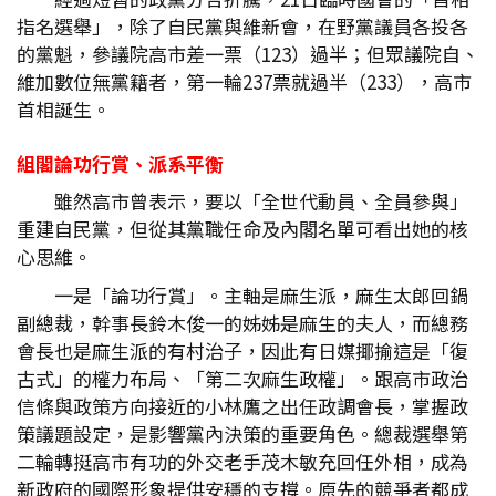
指名選舉」，除了自民黨與維新會，在野黨議員各投各
的黨魁，參議院高市差一票（123）過半；但眾議院自、
維加數位無黨籍者，第一輪237票就過半（233），高市
首相誕生。
組閣論功行賞、派系平衡
雖然高市曾表示，要以「全世代動員、全員參與」
重建自民黨，但從其黨職任命及內閣名單可看出她的核
心思維。
一是「論功行賞」。主軸是麻生派，麻生太郎回鍋
副總裁，幹事長鈴木俊一的姊姊是麻生的夫人，而總務
會長也是麻生派的有村治子，因此有日媒揶揄這是「復
古式」的權力布局、「第二次麻生政權」。跟高市政治
信條與政策方向接近的小林鷹之出任政調會長，掌握政
策議題設定，是影響黨內決策的重要角色。總裁選舉第
二輪轉挺高市有功的外交老手茂木敏充回任外相，成為
新政府的國際形象提供安穩的支撐。原先的競爭者都成