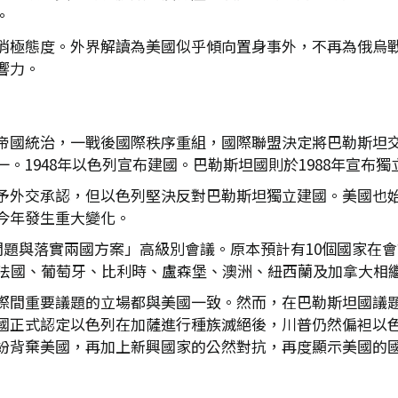
。
消極態度。外界解讀為美國似乎傾向置身事外，不再為俄烏
響力。
帝國統治，一戰後國際秩序重組，國際聯盟決定將巴勒斯坦
。1948年以色列宣布建國。巴勒斯坦國則於1988年宣布獨
予外交承認，但以色列堅決反對巴勒斯坦獨立建國。美國也
今年發生重大變化。
問題與落實兩國方案」高級別會議。原本預計有10個國家在
有法國、葡萄牙、比利時、盧森堡、澳洲、紐西蘭及加拿大相
際間重要議題的立場都與美國一致。然而，在巴勒斯坦國議
國正式認定以色列在加薩進行種族滅絕後，川普仍然偏袒以
紛背棄美國，再加上新興國家的公然對抗，再度顯示美國的