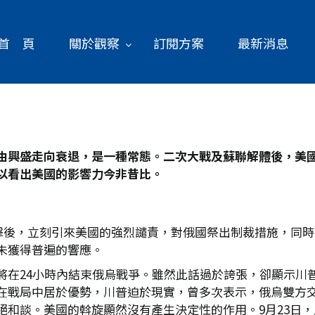
首 頁
關於觀察
訂閱方案
最新消息
由興盛走向衰退，是一種常態。二次大戰及蘇聯解體後，美
以看出美國的影響力今非昔比。
攻擊後，立刻引來美國的強烈譴責，對俄國祭出制裁措施，同
未獲得普遍的響應。
將在24小時內結束俄烏戰爭。雖然此話過於誇張，卻顯示川
在戰局中居於優勢，川普迫於現實，曾多次表示，俄烏雙方
絕和談。美國的斡旋顯然沒有產生決定性的作用。9月23日