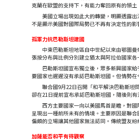
克蘭在歐盟的支持下，有能力奪回原有的領土
美國立場出現如此大的轉變，明顯透露出
不是顯示美國對國際局勢已不再有決定性的影
孤軍力抗巴勒斯坦建國
中東巴勒斯坦地區自中世紀以來由鄂圖曼
張按分布與比例分別建立猶太與阿拉伯國家各一
巴勒斯坦國宣布獨立後，眾多新興國家給
要國家也遲遲沒有承認巴勒斯坦國。但情勢在
聯合國9月22日召開「和平解決巴勒斯坦
卻在21日提前宣布承認巴勒斯坦國，隨後則
西方主要國家一向以美國馬首是瞻，對國
呈現出一種前所未有的情境。主要原因是聯合
偏頗的立場讓其他國家無法認同。傳統盟友紛
加薩能否和平有待觀察