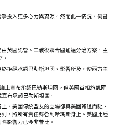
戰爭投入更多心力與資源。然而此一情況，何嘗
交由英國託管。二戰後聯合國通過分治方案，主
立。
始終拒絕承認巴勒斯坦國。影響所及，使西方主
會議上宣布承認巴勒斯坦國。但英國首相施凱爾
繼宣布承認巴勒斯坦國。
題上，美國傳統盟友的立場卻與美國背道而馳，
色列，將所有責任歸咎到哈瑪斯身上。美國此種
國際影響力已今非昔比。