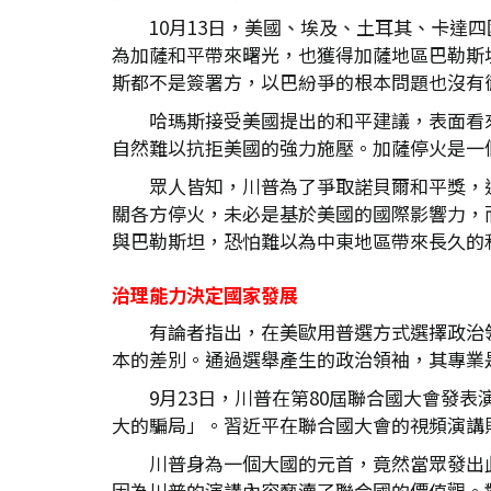
10月13日，美國、埃及、土耳其、卡
為加薩和平帶來曙光，也獲得加薩地區巴勒斯
斯都不是簽署方，以巴紛爭的根本問題也沒有
哈瑪斯接受美國提出的和平建議，表面看
自然難以抗拒美國的強力施壓。加薩停火是一
眾人皆知，川普為了爭取諾貝爾和平獎，
關各方停火，未必是基於美國的國際影響力，
與巴勒斯坦，恐怕難以為中東地區帶來長久的
治理能力決定國家發展
有論者指出，在美歐用普選方式選擇政治
本的差別。通過選舉產生的政治領袖，其專業
9月23日，川普在第80屆聯合國大會發
大的騙局」。習近平在聯合國大會的視頻演講則
川普身為一個大國的元首，竟然當眾發出
因為川普的演講內容褻瀆了聯合國的價值觀。