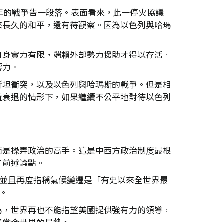
年的戰爭告一段落。表面看來，此一停火協議
來長久的和平，還有待觀察。因為以色列與哈瑪
自身實力有限，端賴外部勢力援助才得以存活，
響力。
斯坦衝突，以及以色列與哈瑪斯的戰爭。但是相
益衰退的情形下，如果繼續不公平地對待以色列
而是操弄政治的高手。這是中西方政治制度最根
了前述論點。
，並且再度指稱氣候變遷是「有史以來全世界最
。
為，世界再也不能指望美國提供強有力的領導，
了當今世界的局勢。