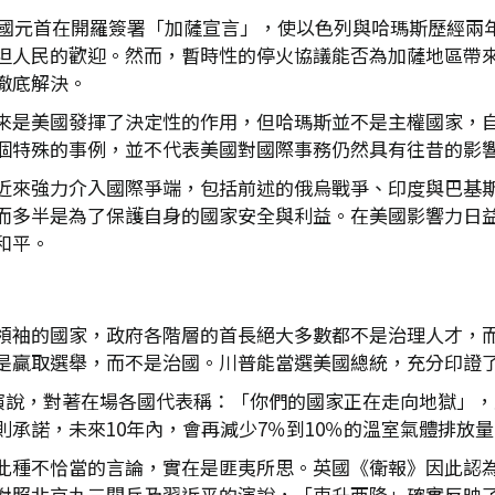
達四國元首在開羅簽署「加薩宣言」，使以色列與哈瑪斯歷經兩
坦人民的歡迎。然而，暫時性的停火協議能否為加薩地區帶
徹底解決。
來是美國發揮了決定性的作用，但哈瑪斯並不是主權國家，
個特殊的事例，並不代表美國對國際事務仍然具有往昔的影
近來強力介入國際爭端，包括前述的俄烏戰爭、印度與巴基
而多半是為了保護自身的國家安全與利益。在美國影響力日
和平。
領袖的國家，政府各階層的首長絕大多數都不是治理人才，
是贏取選舉，而不是治國。川普能當選美國總統，充分印證
表演說，對著在場各國代表稱：「你們的國家正在走向地獄」
承諾，未來10年內，會再減少7％到10％的溫室氣體排放量
此種不恰當的言論，實在是匪夷所思。英國《衛報》因此認
對照北京九三閱兵及習近平的演說，「東升西降」確實反映