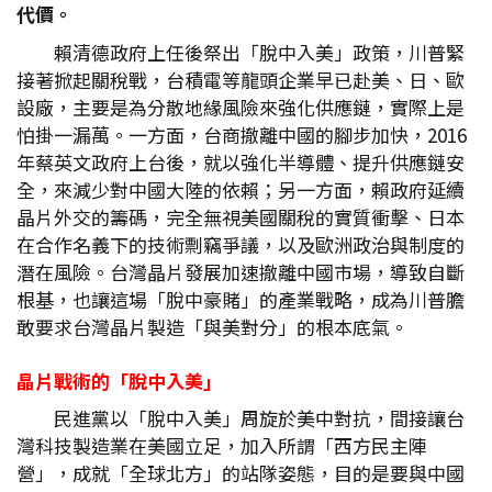
代價。
賴清德政府上任後祭出「脫中入美」政策，川普緊
接著掀起關稅戰，台積電等龍頭企業早已赴美、日、歐
設廠，主要是為分散地緣風險來強化供應鏈，實際上是
怕掛一漏萬。一方面，台商撤離中國的腳步加快，2016
年蔡英文政府上台後，就以強化半導體、提升供應鏈安
全，來減少對中國大陸的依賴；另一方面，賴政府延續
晶片外交的籌碼，完全無視美國關稅的實質衝擊、日本
在合作名義下的技術剽竊爭議，以及歐洲政治與制度的
潛在風險。台灣晶片發展加速撤離中國市場，導致自斷
根基，也讓這場「脫中豪賭」的產業戰略，成為川普膽
敢要求台灣晶片製造「與美對分」的根本底氣。
晶片戰術的「脫中入美」
民進黨以「脫中入美」周旋於美中對抗，間接讓台
灣科技製造業在美國立足，加入所謂「西方民主陣
營」，成就「全球北方」的站隊姿態，目的是要與中國