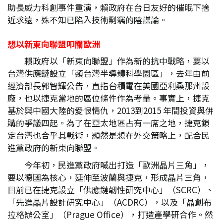
助長威力科創事件重演，賴政府在台日友好的催眠下捨
近求遠，殊不知已陷入技術剽竊的陰謀論。
想以新東向聯盟叩關歐洲
賴政府以「新東向聯盟」作為新的抗中戰略，要以
台灣供應鏈設立「類台灣半導體科學園區」，去年由前
經濟部長郭智輝公告，直指台積電在美國亞利桑那州設
廠，也以捷克當地的區位條件作為考量。事實上，捷克
基於與中國大陸的愛恨情仇，2013到2015 年間投資與併
購的爭議四起。為了在亞太地區占有一席之地，捷克鎖
定台灣也合乎其戰術，顯然是想在外交策略上，配合民
進黨政府的新東向聯盟。
今年初，民進黨政府喊出打造「歐洲晶片三角」，
要以德國為核心，延伸至波蘭與捷克，形成晶片三角，
目前已在捷克設立「供應鏈韌性研究中心」（SCRC）、
「先進晶片設計研究中心」（ACDRC），以及「晶創布
拉格辦公室」（Prague Office），打造產學研合作。然