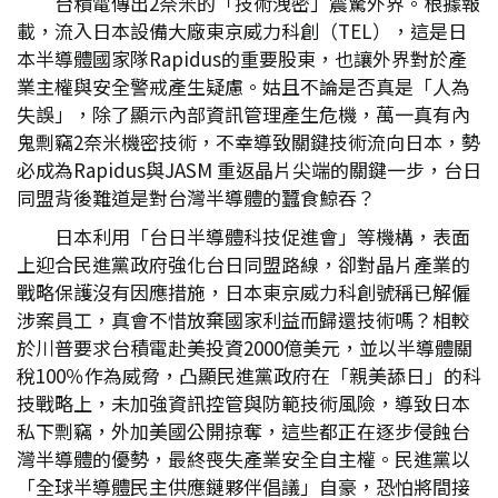
台積電傳出2奈米的「技術洩密」震驚外界。根據報
載，流入日本設備大廠東京威力科創（TEL），這是日
本半導體國家隊Rapidus的重要股東，也讓外界對於產
業主權與安全警戒產生疑慮。姑且不論是否真是「人為
失誤」，除了顯示內部資訊管理產生危機，萬一真有內
鬼剽竊2奈米機密技術，不幸導致關鍵技術流向日本，勢
必成為Rapidus與JASM 重返晶片尖端的關鍵一步，台日
同盟背後難道是對台灣半導體的蠶食鯨吞？
日本利用「台日半導體科技促進會」等機構，表面
上迎合民進黨政府強化台日同盟路線，卻對晶片產業的
戰略保護沒有因應措施，日本東京威力科創號稱已解僱
涉案員工，真會不惜放棄國家利益而歸還技術嗎？相較
於川普要求台積電赴美投資2000億美元，並以半導體關
稅100％作為威脅，凸顯民進黨政府在「親美舔日」的科
技戰略上，未加強資訊控管與防範技術風險，導致日本
私下剽竊，外加美國公開掠奪，這些都正在逐步侵蝕台
灣半導體的優勢，最終喪失產業安全自主權。民進黨以
「全球半導體民主供應鏈夥伴倡議」自豪，恐怕將間接