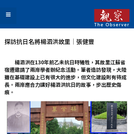
探訪抗日名將楊泗洪故里│張健豐
楊泗洪在130
年前乙未抗日時犧牲，其故里江蘇省
宿遷邀請了兩岸學者辦紀念活動。筆者造訪發現，大陸
雖在基礎建設上已有很大的進步，但文化建設則有待成
長。兩岸應合力講好楊泗洪抗日的故事，步出歷史傷
痕。