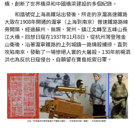
橋，創新了世界橋梁和中國橋梁建設的多個紀錄。
和諧號從上海高鐵站出發後，所走的京滬高速鐵路
大致在1908年開通的滬寧（上海到南京）普速鐵路路線
旁開築，經過蘇州、無錫、常州、鎮江北轉至五峰山長
江大橋。回想日寇在1937年11月8日，從杭州灣登陸金
山衛後，沿著滬寧鐵路的上列城鎮一路燒殺擄掠，直到
攻陷南京，發動了一場慘絕人寰的大屠殺。130年前楊泗
洪也為反抗日寇侵台，自願留在寶島抵禦日軍。