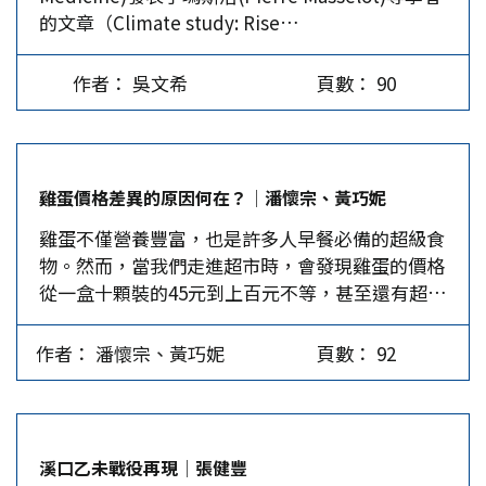
的文章（Climate study: Rise…
為「好比鄰居」。這都是不瞭解「比」「鄰」典出
何處？沒有對「比」、「鄰」做出正確和全面解讀
的牽強附會之說。 考「比鄰」一詞，典出《周禮
作者： 吳文希
頁數： 90
•地官》。其中「大司徒」條有：「令五家為比，
使之相保；五比為閭，使之相受；四閭為族，使之
相葬；五族為黨，使之相救；五黨為州，使之相
周；五州為鄉，使之相賓。」此處「五家為比」，
雞蛋價格差異的原因何在？│潘懷宗、黃巧妮
指的是城邦內的一種地方單位。周朝設五家為
雞蛋不僅營養豐富，也是許多人早餐必備的超級食
「比」，二十五家為「閭」，五百家為「黨」，目
物。然而，當我們走進超市時，會發現雞蛋的價格
的是為了方便戶籍和人口的管理，有如今天的城鎮
從一盒十顆裝的45元到上百元不等，甚至還有超過
街道辦事處和居民委員會之類。而「比」乃是城鎮
三、四百元的高價蛋。雞蛋價格為何如此懸殊？這
街道中的最基層單位。不過，在城邦之外即郊區，
通常與雞的飼養方式、蛋的保存方式、營養成分及
基層單位的編制雖然相同，但名稱卻不同。 據
作者： 潘懷宗、黃巧妮
頁數： 92
品牌等因素息息相關。 一、飼養方式的不同。雞
《周禮•地官》「遂人」條有：「遂人掌邦之野，
蛋價格的第一個主要影響因素就是雞的飼養方式。
以土地之圖經田野，造縣鄙形體之法：五家為鄰，
市場上的雞蛋可大致分為以下幾種：傳統籠養雞蛋
五鄰為裡，四裡為酇，五酇為鄙，五鄙為縣，五縣
（最便宜）：雞隻集中飼養於籠內，生產效率較
為遂。」何謂「邦之野」？據鄭玄註：「郊外曰
溪口乙未戰役再現│張健豐
高，但活動空間受限。豐富化籠飼（較便宜）：蛋
野」。城邦之外即郊區的地方編制單位名稱則分別