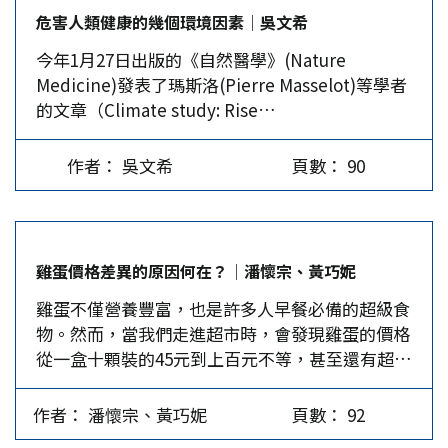
著、挨著」，因而將「比鄰」引申為「靠近（挨
下Made in China的動漫電影發展到什麼境界
危害人類健康的幾個環境因素│吳文希
著）的鄰居」。有些注釋又將「比」解作「並」，
呢？…
今年1月27日出版的《自然醫學》(Nature
進而將「比鄰」解釋為「並鄰」（見「百度百
Medicine)發表了瑪斯洛(Pierre Masselot)等學者
科」）。有的甚至望文生義，將「比鄰」直接解釋
的文章（Climate study: Rise…
為「好比鄰居」。這都是不瞭解「比」「鄰」典出
何處？沒有對「比」、「鄰」做出正確和全面解讀
的牽強附會之說。 考「比鄰」一詞，典出《周禮
作者： 吳文希
頁數： 90
•地官》。其中「大司徒」條有：「令五家為比，
使之相保；五比為閭，使之相受；四閭為族，使之
相葬；五族為黨，使之相救；五黨為州，使之相
周；五州為鄉，使之相賓。」此處「五家為比」，
雞蛋價格差異的原因何在？│潘懷宗、黃巧妮
指的是城邦內的一種地方單位。周朝設五家為
雞蛋不僅營養豐富，也是許多人早餐必備的超級食
「比」，二十五家為「閭」，五百家為「黨」，目
物。然而，當我們走進超市時，會發現雞蛋的價格
的是為了方便戶籍和人口的管理，有如今天的城鎮
從一盒十顆裝的45元到上百元不等，甚至還有超過
街道辦事處和居民委員會之類。而「比」乃是城鎮
三、四百元的高價蛋。雞蛋價格為何如此懸殊？這
街道中的最基層單位。不過，在城邦之外即郊區，
通常與雞的飼養方式、蛋的保存方式、營養成分及
基層單位的編制雖然相同，但名稱卻不同。 據
作者： 潘懷宗、黃巧妮
頁數： 92
品牌等因素息息相關。 一、飼養方式的不同。雞
《周禮•地官》「遂人」條有：「遂人掌邦之野，