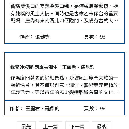
舊稱雙溪口的嘉義縣溪口鄉，是傳統農業鄉鎮，擁
雞飼養在經過改善的籠子裡，提供一定程度的活動
為「鄰、裡、酇、鄙、縣、遂」六個等級。可見
有純樸的風土人情。同時也是客家乙未保台的重要
空間與棲息處。平飼生產（中價）：蛋雞在室內平
「比」與「鄰」相等，皆為地方編制單位，只不過
戰場。庄內有東南西北四個隘門，及備有古式大砲
面飼養，活動空間較大，但未必能到戶外，價格介
前者屬郊內，後者屬郊外。故知所謂「比鄰」，乃
等，擁有「鐵國」的優勢，成為台軍雲嘉保衛戰的
於放牧蛋與籠飼蛋之間。放牧雞蛋／室外飼養（較
為五家之內相熟相保之人，將之引申為「鄰居」亦
最終防衛地。由該庄民組成的抗日民軍，有自衛用
貴）：雞隻可在戶外活動，吃天然飼料，這類雞蛋
未嘗不可。 至於「鄉黨」一詞，同樣亦屬地方編
作者： 張健豐
頁數： 93
的武器；也有一些從外鄉來助戰的外省軍隊。在一
通常較昂貴。有機雞蛋（最貴）：雞隻的飼料為有
制單位，不過其範圍則要廣大多了。按鄭玄註「五
場激烈戰鬥後，一個美麗家園變成了殺戮戰場。
機飼料，且活動環境須經過嚴格的有機認證，生產
百家為黨」推算，一萬二千五百家為「鄉」。如以
2025年1月，筆者受邀參加嘉義縣溪口鄉客底文化
成本高，價格自然也高。 二、保存方式的不同。
一家五口計，一鄉當有數萬人之眾，相當於現在一
發展計畫的「參與式文史田調計畫」座談會。「客
有些雞蛋放在常溫架上，有些則存放於冷藏櫃中，
個小縣城的人口。…
緣繫沙坡尾 兩岸共潮生│王麗君、羅鼎鈞
底」即清朝時期由大陸原鄉移民來溪口拓墾的福佬
這是價格差異的關鍵之一。一般來說，冷藏雞蛋的
作為廈門著名的網紅景點，沙坡尾是廈門文旅的一
化客家人，也稱福佬客。該座談會的地點在溪口客
生產與運輸成本較高，因此價格也會較貴。常溫雞
張新名片，其不僅以創意、潮流、藝術等元素釋放
家文化館，筆者以歷史研究工作者的身分出席，與
蛋（較便宜）：超市貨架上，未經冷藏處理，一般
年輕活力，更以百年的歷史變遷彰顯深厚的文化底
當地耆老一起探討乙未戰爭溪口民眾與日軍的戰
保存期限為14天。當然，回家後，可以放進冰箱備
蘊與兩岸淵源。 早期的廈門港是一處月牙形的海
役。 溪口是筆者母親的故鄉，和父親的故鄉嘉義
用。冷藏雞蛋（較貴）：超市冰箱內，全程低溫運
灣，因此處海沙細膩如金，被叫作「玉沙坡」。玉
縣大林鎮相鄰。回想20年前，回鄉沿著北港溪的上
送，保存期限可達一個月以上，但一旦離開冷藏環
作者： 王麗君、羅鼎鈞
頁數： 96
沙坡是廈門港的發祥地，集軍港、商港、漁港、官
游石龜溪（今稱華興溪）探索風土人情時，由於溪
境一陣子後，雞蛋表面就會產生水珠，滋生細菌，
用碼頭為一體，劃分為沙坡頭與沙坡尾，其分界線
口是傳統農業鄉鎮，筆者就在溪旁的農田裡發現一
並透過蛋殼細孔滲入內部，影響品質與安全，因此
最先
上一篇
下一篇
最後
是一條由碧山岩與赤嶺之間奔流而下的南溪。 清
位執著於用牛耕田的長者，而這位長者就住在位於
購買後需立即放入冰箱。 三、飼料與營養添加的