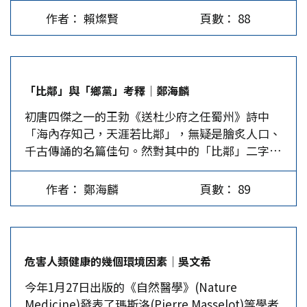
何處，都應該去電影院自己觀賞。 截至2月17日，
作者： 賴燦賢
頁數： 88
《哪吒之魔童鬧海》全球票房突破人民幣120億，
成為中國大陸影史首部票房破百億的電影，以及亞
洲首部百億票房影片，當前位列全球影史票房排名
第17，全球動畫電影排名第3，並打破35項大陸影
「比鄰」與「鄉黨」考釋│鄭海麟
史紀錄。據貓眼專業版預測票房數據顯示，最新預
初唐四傑之一的王勃《送杜少府之任蜀州》詩中
測總票房將超過160億人民幣，預計將進入全球票
「海內存知己，天涯若比鄰」，無疑是膾炙人口、
房榜前五。 《哪吒之魔童鬧海》的前作《哪吒之
千古傳誦的名篇佳句。然對其中的「比鄰」二字，
魔童降世》票房破50億元，是2019年的票房冠
注家的解釋大都語焉不詳，不知其用典和典出何
軍，此部續作是原班人馬歷時5年打造。2019年我
處？ 據網上披露，時下流行的中文課本和教學參
沒起心動念去湊熱鬧，因為動漫即俗稱的卡通電
作者： 鄭海麟
頁數： 89
考資料，一般都沒有明確的解釋。許多語文教師在
影，對我這個已晉七之人，吸引力確實有限。但今
講授該詩時，往往根據自己的理解和認識做出種種
年哪吒二的來頭太大，票房記錄一再創新高，而且
解釋。有的老師根據《新華字典》的註解「比，靠
又是純國產技術之作，不得不去一探究竟，了解一
著、挨著」，因而將「比鄰」引申為「靠近（挨
下Made in China的動漫電影發展到什麼境界
危害人類健康的幾個環境因素│吳文希
著）的鄰居」。有些注釋又將「比」解作「並」，
呢？…
今年1月27日出版的《自然醫學》(Nature
進而將「比鄰」解釋為「並鄰」（見「百度百
Medicine)發表了瑪斯洛(Pierre Masselot)等學者
科」）。有的甚至望文生義，將「比鄰」直接解釋