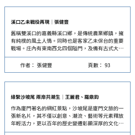
蛋價格的第一個主要影響因素就是雞的飼養方式。
以土地之圖經田野，造縣鄙形體之法：五家為鄰，
市場上的雞蛋可大致分為以下幾種：傳統籠養雞蛋
五鄰為裡，四裡為酇，五酇為鄙，五鄙為縣，五縣
（最便宜）：雞隻集中飼養於籠內，生產效率較
為遂。」何謂「邦之野」？據鄭玄註：「郊外曰
溪口乙未戰役再現│張健豐
高，但活動空間受限。豐富化籠飼（較便宜）：蛋
野」。城邦之外即郊區的地方編制單位名稱則分別
舊稱雙溪口的嘉義縣溪口鄉，是傳統農業鄉鎮，擁
雞飼養在經過改善的籠子裡，提供一定程度的活動
為「鄰、裡、酇、鄙、縣、遂」六個等級。可見
有純樸的風土人情。同時也是客家乙未保台的重要
空間與棲息處。平飼生產（中價）：蛋雞在室內平
「比」與「鄰」相等，皆為地方編制單位，只不過
戰場。庄內有東南西北四個隘門，及備有古式大砲
面飼養，活動空間較大，但未必能到戶外，價格介
前者屬郊內，後者屬郊外。故知所謂「比鄰」，乃
等，擁有「鐵國」的優勢，成為台軍雲嘉保衛戰的
於放牧蛋與籠飼蛋之間。放牧雞蛋／室外飼養（較
為五家之內相熟相保之人，將之引申為「鄰居」亦
最終防衛地。由該庄民組成的抗日民軍，有自衛用
貴）：雞隻可在戶外活動，吃天然飼料，這類雞蛋
未嘗不可。 至於「鄉黨」一詞，同樣亦屬地方編
作者： 張健豐
頁數： 93
的武器；也有一些從外鄉來助戰的外省軍隊。在一
通常較昂貴。有機雞蛋（最貴）：雞隻的飼料為有
制單位，不過其範圍則要廣大多了。按鄭玄註「五
場激烈戰鬥後，一個美麗家園變成了殺戮戰場。
機飼料，且活動環境須經過嚴格的有機認證，生產
百家為黨」推算，一萬二千五百家為「鄉」。如以
2025年1月，筆者受邀參加嘉義縣溪口鄉客底文化
成本高，價格自然也高。 二、保存方式的不同。
一家五口計，一鄉當有數萬人之眾，相當於現在一
發展計畫的「參與式文史田調計畫」座談會。「客
有些雞蛋放在常溫架上，有些則存放於冷藏櫃中，
個小縣城的人口。…
緣繫沙坡尾 兩岸共潮生│王麗君、羅鼎鈞
底」即清朝時期由大陸原鄉移民來溪口拓墾的福佬
這是價格差異的關鍵之一。一般來說，冷藏雞蛋的
作為廈門著名的網紅景點，沙坡尾是廈門文旅的一
化客家人，也稱福佬客。該座談會的地點在溪口客
生產與運輸成本較高，因此價格也會較貴。常溫雞
張新名片，其不僅以創意、潮流、藝術等元素釋放
家文化館，筆者以歷史研究工作者的身分出席，與
蛋（較便宜）：超市貨架上，未經冷藏處理，一般
年輕活力，更以百年的歷史變遷彰顯深厚的文化底
當地耆老一起探討乙未戰爭溪口民眾與日軍的戰
保存期限為14天。當然，回家後，可以放進冰箱備
蘊與兩岸淵源。 早期的廈門港是一處月牙形的海
役。 溪口是筆者母親的故鄉，和父親的故鄉嘉義
用。冷藏雞蛋（較貴）：超市冰箱內，全程低溫運