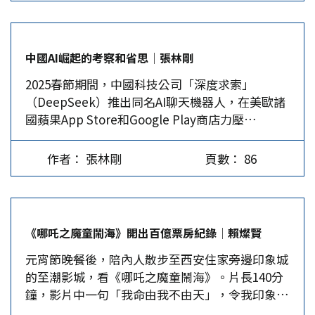
M61型20mm火神機砲 M61 20mm機砲為美軍戰機
的通用機砲，於1959年開發成功，廣泛應用在美式
戰機上，包括已除役的美國海軍F-14戰機，美軍現
中國AI崛起的考察和省思│張林剛
役的F-15戰機、F-16戰機、F-22戰機等。依據飛機
2025春節期間，中國科技公司「深度求索」
設計的差異，每架戰機皆配置一門機砲，依據戰機
（DeepSeek）推出同名AI聊天機器人，在美歐諸
的設計分別部署在左或右側，製造商為美國「通用
國蘋果App Store和Google Play商店力壓
動力公司」。 M61火神機砲大致分為兩個型號，早
ChatGPT登頂。DeepSeek-R1的橫空出世在美國
期為M61A1型，後期為M61A2，前者含彈藥約112
科技、金融和政治界投下一枚震撼彈，令全球晶片
公斤，後者為92公斤，配備6根砲管，發射模式為
作者： 張林剛
頁數： 86
龍頭英偉達（Nvidia）1月27日股價暴跌近17%，
全自動，M61A1每分鐘射速為6000發，M61A2為
市值重挫約6千億美元，ARM、英特爾和台積電
6600發，射程約3000公尺，槍口初速每秒約1050
ADR也應聲急跌，連累美股蒸發2兆美元，引起矽
公尺。在彈頭的選擇上，除能以空包彈作為訓練，
谷和華爾街一片譁然。 全球科技和學術界譽為中
也能選擇穿甲燒夷彈、高爆燒夷彈，以應付不同的
《哪吒之魔童鬧海》開出百億票房紀錄│賴燦賢
美AI的「史普特尼克時刻」（Sputnik
戰場目標。…
元宵節晚餐後，陪內人散步至西安住家旁邊印象城
moment），其對美國的衝擊，不亞於1957年蘇
的至潮影城，看《哪吒之魔童鬧海》。片長140分
聯發射第一顆人造衛星。對此，川普表示：這給美
鐘，影片中一句「我命由我不由天」，令我印象特
國敲響了一記警鐘，美國需要集中精力來應對中美
別深刻。不在此對電影劇情多做描述，不管你身在
的AI競爭。…