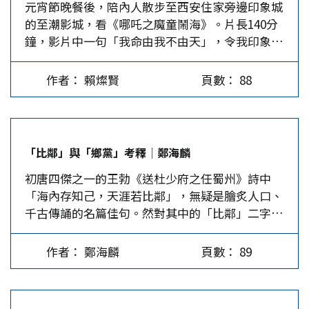
元宵節晚餐後，陪內人散步至西安住家旁邊印象城
moment），其對美國的衝擊，不亞於1957年蘇
的至潮影城，看《哪吒之魔童鬧海》。片長140分
聯發射第一顆人造衛星。對此，川普表示：這給美
鐘，影片中一句「我命由我不由天」，令我印象特
國敲響了一記警鐘，美國需要集中精力來應對中美
別深刻。不在此對電影劇情多做描述，不管你身在
的AI競爭。…
何處，都應該去電影院自己觀賞。 截至2月17日，
作者： 賴燦賢
頁數： 88
《哪吒之魔童鬧海》全球票房突破人民幣120億，
成為中國大陸影史首部票房破百億的電影，以及亞
洲首部百億票房影片，當前位列全球影史票房排名
第17，全球動畫電影排名第3，並打破35項大陸影
「比鄰」與「鄉黨」考釋│鄭海麟
史紀錄。據貓眼專業版預測票房數據顯示，最新預
初唐四傑之一的王勃《送杜少府之任蜀州》詩中
測總票房將超過160億人民幣，預計將進入全球票
「海內存知己，天涯若比鄰」，無疑是膾炙人口、
房榜前五。 《哪吒之魔童鬧海》的前作《哪吒之
千古傳誦的名篇佳句。然對其中的「比鄰」二字，
魔童降世》票房破50億元，是2019年的票房冠
注家的解釋大都語焉不詳，不知其用典和典出何
軍，此部續作是原班人馬歷時5年打造。2019年我
處？ 據網上披露，時下流行的中文課本和教學參
沒起心動念去湊熱鬧，因為動漫即俗稱的卡通電
作者： 鄭海麟
頁數： 89
考資料，一般都沒有明確的解釋。許多語文教師在
影，對我這個已晉七之人，吸引力確實有限。但今
講授該詩時，往往根據自己的理解和認識做出種種
年哪吒二的來頭太大，票房記錄一再創新高，而且
解釋。有的老師根據《新華字典》的註解「比，靠
又是純國產技術之作，不得不去一探究竟，了解一