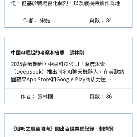
低，但基於戰場變化劇烈，以及戰機持續作為地面
密接支援的要角，戰機仍舊配備機砲作為最後一道
空中攻擊/自衛的裝備。而且，隨著機砲射擊精確
作者： 宋磊
頁數： 84
度日益提高，它依然是戰機上不可或缺的裝備。
M61型20mm火神機砲 M61 20mm機砲為美軍戰機
的通用機砲，於1959年開發成功，廣泛應用在美式
戰機上，包括已除役的美國海軍F-14戰機，美軍現
中國AI崛起的考察和省思│張林剛
役的F-15戰機、F-16戰機、F-22戰機等。依據飛機
2025春節期間，中國科技公司「深度求索」
設計的差異，每架戰機皆配置一門機砲，依據戰機
（DeepSeek）推出同名AI聊天機器人，在美歐諸
的設計分別部署在左或右側，製造商為美國「通用
國蘋果App Store和Google Play商店力壓
動力公司」。 M61火神機砲大致分為兩個型號，早
ChatGPT登頂。DeepSeek-R1的橫空出世在美國
期為M61A1型，後期為M61A2，前者含彈藥約112
科技、金融和政治界投下一枚震撼彈，令全球晶片
公斤，後者為92公斤，配備6根砲管，發射模式為
作者： 張林剛
頁數： 86
龍頭英偉達（Nvidia）1月27日股價暴跌近17%，
全自動，M61A1每分鐘射速為6000發，M61A2為
市值重挫約6千億美元，ARM、英特爾和台積電
6600發，射程約3000公尺，槍口初速每秒約1050
ADR也應聲急跌，連累美股蒸發2兆美元，引起矽
公尺。在彈頭的選擇上，除能以空包彈作為訓練，
谷和華爾街一片譁然。 全球科技和學術界譽為中
也能選擇穿甲燒夷彈、高爆燒夷彈，以應付不同的
《哪吒之魔童鬧海》開出百億票房紀錄│賴燦賢
美AI的「史普特尼克時刻」（Sputnik
戰場目標。…