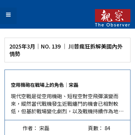
2025年3月｜NO. 139 │ 川普瘋狂拆解美國內外
情勢
空用機砲在戰場上的角色│宋磊
現代空戰是從空用機砲、短程空對空飛彈演變而
來，縱然當代戰機發生近戰纏鬥的機會已相對較
低，但基於戰場變化劇烈，以及戰機持續作為地面
密接支援的要角，戰機仍舊配備機砲作為最後一道
空中攻擊/自衛的裝備。而且，隨著機砲射擊精確
作者： 宋磊
頁數： 84
度日益提高，它依然是戰機上不可或缺的裝備。