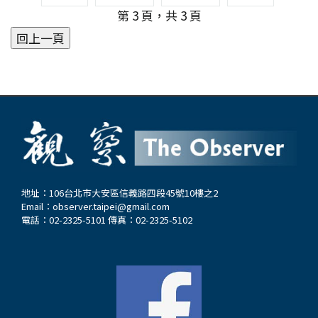
順治12年（1655），鄭成功改廈門為思明州，在
第 3 頁，共 3 頁
游東村內米粉宮聚落母親故居的後面，也姓邱，是
不同。不同品牌的雞蛋在飼料成分上，有所不同，
廈門港海灣一帶建演武亭、演武場、演武池、水操
外婆口中為人忠厚老實的鄉鄰。筆者這次趁受邀座
例如：普通雞蛋：以一般飼料飼養，無額外營養添
台，大造航海大船，大練水陸諸軍。鄭成功力主
談的機會，探訪得知該邱氏鄉賢已過世，讓人感嘆
加。Omega-3雞蛋：餵食富含Omega-3的飼料，
「大開海道、興販各港」，以商養戰，開闢了東西
歲月無情。 位居北港溪北米粉宮的邱姓發源於山
如亞麻籽，使雞蛋營養價值更高。葉黃素雞蛋：透
洋貿易通道，出洋的航線有東洋、東南洋、南洋、
東，因避亂，自河南郡（今河南省洛陽市）逃至福
過特定飼料使蛋黃顏色較深，富含葉黃素。這些特
西南洋四條，廈門自此成為中國東南沿海首屈一指
建、廣東一帶，「唐山過台灣」移民到米粉宮的廣
殊營養添加的雞蛋通常價格較高。 四、產地與品
的對外貿易口岸。後來閩南民眾大多從廈門港玉沙
東饒平邱氏即其中的一支。邱氏四兄弟利用北港溪
牌影響。有些雞蛋來自特定的知名牧場的放牧雞
坡出發過台灣、下南洋開墾、發展。 聚居玉沙坡
水以製作米粉為生，到了清雍正6年（1728）引三
蛋，由於品牌信譽與生產方式的保障，價格自然較
的漁民以海為田、以船為家，信仰媽祖。坐落於廈
疊溪溪水灌溉的「雙溪口大陂」，讓位居北港溪南
貴。…
門港玉沙坡（即今沙坡尾避風塢岸邊）的朝宗宮，
的雙溪口（今溪口）聚落周邊出現大片水田；四周
肇祀於南明永曆16年（1662），主祀天上聖母
圍以溝渠和竹林，成為防禦型的村落；後因位在雲
地址：106台北市大安區信義路四段45號10樓之2
Email：
observer.taipei@gmail.com
（媽祖）、四海龍王及風伯，故朝宗宮又俗稱龍王
嘉地區山海的交界，在道光年間（1821-1850）形
電話：02-2325-5101 傳真：02-2325-5102
宮。鄭成功曾從朝宗宮恭請三尊媽祖聖像登船護
成東西蜿蜒長達一千多公尺的市街。乙未溪口戰役
航，此後登陸金門，並順利抵達台南鹿耳門，成功
的抗日義首邱禮榜鄉賢，也在此發展。 一張軍用
收復台灣。最終鄭成功將三尊媽祖像，供奉於台南
地圖的解讀…
正統鹿耳門聖母廟。這三尊媽祖統稱為「國姓
媽」，印證了「兩岸一家親，兩廟脈相連」的情
緣。 乾隆52年（1787）冬，閩浙總督李侍堯奏