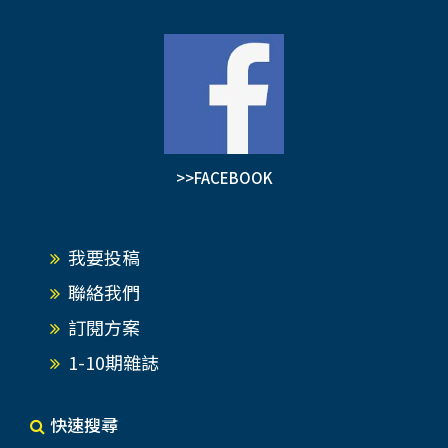
收復台灣。最終鄭成功將三尊媽祖像，供奉於台南
地圖的解讀…
正統鹿耳門聖母廟。這三尊媽祖統稱為「國姓
媽」，印證了「兩岸一家親，兩廟脈相連」的情
緣。 乾隆52年（1787）冬，閩浙總督李侍堯奏
曰：「臣查閩省各府縣及海口俱有天妃廟，而廈門
港口一廟尤為靈應…臣因祈禱順風，亦嘗親至拈
香，應即將此廟修理，恭請御書匾、對張掛。」並
>>FACEBOOK
奏曰「共需費五百兩即可修葺一新。」乾隆皇帝當
即撥銀敕修朝宗宮，並親題匾額墨寶。翌年春御筆
題書的匾額「恬瀾貽貺」、琺瑯五供八寶、漆挑珠
我要投稿
幡、御用「藏香」等皇室貢品，經多地輾轉送達朝
宗宮張掛、供奉。清廷認為媽祖為維護台灣的安定
聯絡我們
有功，因此對朝宗宮和風神廟賜予「惠應波恬」、
訂閱方案
「恬瀾貽貺」匾額。…
1-10期雜誌
快速搜尋