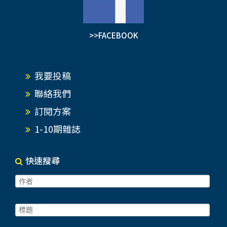
曰：「臣查閩省各府縣及海口俱有天妃廟，而廈門
港口一廟尤為靈應…臣因祈禱順風，亦嘗親至拈
>>FACEBOOK
香，應即將此廟修理，恭請御書匾、對張掛。」並
奏曰「共需費五百兩即可修葺一新。」乾隆皇帝當
即撥銀敕修朝宗宮，並親題匾額墨寶。翌年春御筆
我要投稿
題書的匾額「恬瀾貽貺」、琺瑯五供八寶、漆挑珠
幡、御用「藏香」等皇室貢品，經多地輾轉送達朝
聯絡我們
宗宮張掛、供奉。清廷認為媽祖為維護台灣的安定
訂閱方案
有功，因此對朝宗宮和風神廟賜予「惠應波恬」、
「恬瀾貽貺」匾額。…
1-10期雜誌
快速搜尋