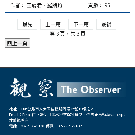
灣，因此處海沙細膩如金，被叫作「玉沙坡」。玉
縣大林鎮相鄰。回想20年前，回鄉沿著北港溪的上
送，保存期限可達一個月以上，但一旦離開冷藏環
作者： 王麗君、羅鼎鈞
頁數： 96
沙坡是廈門港的發祥地，集軍港、商港、漁港、官
游石龜溪（今稱華興溪）探索風土人情時，由於溪
境一陣子後，雞蛋表面就會產生水珠，滋生細菌，
用碼頭為一體，劃分為沙坡頭與沙坡尾，其分界線
口是傳統農業鄉鎮，筆者就在溪旁的農田裡發現一
並透過蛋殼細孔滲入內部，影響品質與安全，因此
最先
上一篇
下一篇
最後
是一條由碧山岩與赤嶺之間奔流而下的南溪。 清
位執著於用牛耕田的長者，而這位長者就住在位於
購買後需立即放入冰箱。 三、飼料與營養添加的
順治12年（1655），鄭成功改廈門為思明州，在
第 3 頁，共 3 頁
游東村內米粉宮聚落母親故居的後面，也姓邱，是
不同。不同品牌的雞蛋在飼料成分上，有所不同，
廈門港海灣一帶建演武亭、演武場、演武池、水操
外婆口中為人忠厚老實的鄉鄰。筆者這次趁受邀座
例如：普通雞蛋：以一般飼料飼養，無額外營養添
台，大造航海大船，大練水陸諸軍。鄭成功力主
談的機會，探訪得知該邱氏鄉賢已過世，讓人感嘆
加。Omega-3雞蛋：餵食富含Omega-3的飼料，
「大開海道、興販各港」，以商養戰，開闢了東西
歲月無情。 位居北港溪北米粉宮的邱姓發源於山
如亞麻籽，使雞蛋營養價值更高。葉黃素雞蛋：透
洋貿易通道，出洋的航線有東洋、東南洋、南洋、
東，因避亂，自河南郡（今河南省洛陽市）逃至福
過特定飼料使蛋黃顏色較深，富含葉黃素。這些特
西南洋四條，廈門自此成為中國東南沿海首屈一指
建、廣東一帶，「唐山過台灣」移民到米粉宮的廣
殊營養添加的雞蛋通常價格較高。 四、產地與品
的對外貿易口岸。後來閩南民眾大多從廈門港玉沙
東饒平邱氏即其中的一支。邱氏四兄弟利用北港溪
牌影響。有些雞蛋來自特定的知名牧場的放牧雞
坡出發過台灣、下南洋開墾、發展。 聚居玉沙坡
水以製作米粉為生，到了清雍正6年（1728）引三
蛋，由於品牌信譽與生產方式的保障，價格自然較
的漁民以海為田、以船為家，信仰媽祖。坐落於廈
疊溪溪水灌溉的「雙溪口大陂」，讓位居北港溪南
貴。…
門港玉沙坡（即今沙坡尾避風塢岸邊）的朝宗宮，
的雙溪口（今溪口）聚落周邊出現大片水田；四周
肇祀於南明永曆16年（1662），主祀天上聖母
圍以溝渠和竹林，成為防禦型的村落；後因位在雲
地址：106台北市大安區信義路四段45號10樓之2
Email：
Email住址會使用灌水程式保護機制。你需要啟動Javascript
（媽祖）、四海龍王及風伯，故朝宗宮又俗稱龍王
嘉地區山海的交界，在道光年間（1821-1850）形
才能觀看它
宮。鄭成功曾從朝宗宮恭請三尊媽祖聖像登船護
成東西蜿蜒長達一千多公尺的市街。乙未溪口戰役
電話：02-2325-5101 傳真：02-2325-5102
航，此後登陸金門，並順利抵達台南鹿耳門，成功
的抗日義首邱禮榜鄉賢，也在此發展。 一張軍用