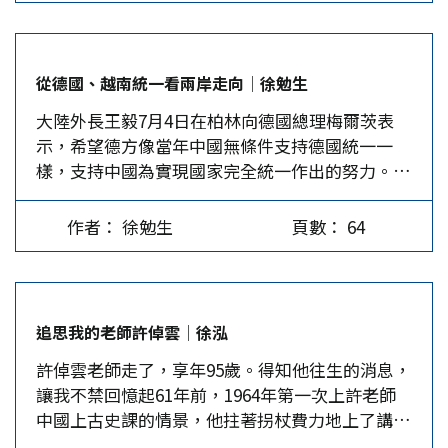
的真相已逐漸被世人公認， 在大陸還被訂為國家
是30萬人，但經過幾十年各方資料的查證仍有很大
中國政府，違反戰時所簽「不與敵國締結單獨停戰
牙人民承受了反人道的大規模轟炸。這場內戰震撼
公祭日，但日本右翼政客和右翼分子卻一再否認大
的分歧。日本一直狡辯只有幾萬人，以降低其罪惡
協定或和約」的華盛頓聯合宣言，又讓日本逃脫了
了世界的良心，來自近60個國家，4萬多名志願
屠殺的真相，怎能不令人憤怒呢？中國人恨的從來
感，中國大陸則保持30萬人，但有些研究則認為有
主要的賠償責任。以「日本目前擁有的資源不足以
軍，從世界各地奔赴前線，加入國際縱隊，與西班
從德國、越南統一看兩岸走向│徐勉生
不是日本人民，而是日本右翼政客和右翼勢力，他
高達40萬人之多，中間差距就是不確定的失蹤人
支持一個自主的經濟體」為理由，反對拆遷日本物
牙人民一起抵抗法西斯暴行，知名作家海明威、歐
大陸外長王毅7月4日在柏林向德國總理梅爾茨表
們從來不反省、不道歉，每年還要去參拜擺放戰爭
口。對家屬而言，親人失蹤造成的痛苦往往比死亡
資作為賠償，而以「透過日本人的勞役以恢復生
威爾等人亦投身在內。…
示，希望德方像當年中國無條件支持德國統一一
甲級戰犯的靖國神社。近年來，日本新防衛白皮書
更難耐。 和二戰後德國政府主動提供資料的作
產、打撈沈船與其他相關作業」代替，而且規定
樣，支持中國為實現國家完全統一作出的努力。德
還不斷宣揚「中國威脅論」，鼓譟「台灣有事，就
法，日本在戰後卻極力掩蓋公布事實的真相，造成
「此項賠償不得加諸額外負擔」，譬如日本不負擔
國是否支持中國統一？德國的經驗能否成為兩岸統
是日本有事」，這不是在對中國人製造新的仇恨
中日雙方在戰後有更大的認知分歧，也使得中國人
原料製造。…
一的借鏡？都值得探究。 德國由分治實現統一 王
嗎？ 撰寫《南京暴行：被遺忘的大屠殺》的美籍
至今沒有辦法接受及原諒日本。而日本政府最近幾
作者： 徐勉生
頁數： 64
毅除希望德國支持兩岸統一，也相信德國新一屆政
華人作家張純如，在被問及為何要寫這本書時說，
位首相都不再發表二戰結束的演說，但卻對廣島、
府會尊重大陸的核心利益，繼續恪守一中原則。德
「在學校及市立圖書館裡，我找不到任何相關資
長崎被原子彈轟炸大肆宣傳，也定位自己才是二戰
國外交部發布的消息避重就輕，僅強調台海問題只
料，連我的老師們居然對這件事也一無所知。」她
的受害人。 多年來，日本政府及學術界都認為，
有雙方協商才能找到解決方案。但德國政府根本沒
的書在美國出版後，受到日本右翼勢力的威脅，使
自己會戰敗是因在軍事上輸給美國，最後投降是因
追思我的老師許倬雲│徐泓
有理由反對中國統一。 眾所皆知，二戰後德國遭
她陷入抑鬱症，最後開槍自殺。但另一位義大利作
為美國投下原子彈。對於中國戰場，日本認為他們
許倬雲老師走了，享年95歲。得知他往生的消息，
到列強硬生生地分成東西兩地區，通稱東德與西
家普利摩李維（Primo…
是碾壓式的勝利，所以從來不願意跟中國道歉、賠
讓我不禁回憶起61年前，1964年第一次上許老師
德。1972年，在西德總理布朗德(Willy Brandt)的
償。其實，日本在22次，超過10萬人以上的會戰
中國上古史課的情景，他拄著拐杖費力地上了講
努力下，西德與東德簽訂「基本條約」，大幅改變
中，有逾半數曾經使用毒氣，而且在台兒莊、萬家
台，但一開口介紹課程內容、教學方式和課業要
兩者之間的敵對關係，這是自分治以來雙方首次建
嶺、芷江、崑崙山及幾次長沙會戰，也遭到軍事上