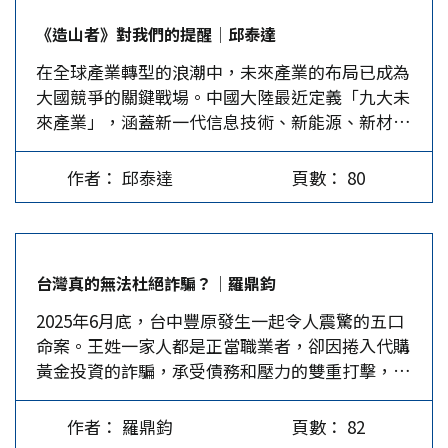
其如何成為全球科技命脈的霸主。 從起步到全球
否認。最後的Mayday求救信號也是副駕駛的聲
《造山者》對我們的提醒│邱泰達
領軍 台灣半導體產業的崛起並非一蹴而就，而是
音，但來不及呼叫班機代號…
在全球產業轉型的浪潮中，未來產業的布局已成為
數十年深耕的成果。1960年代，外國企業如通用儀
大國競爭的關鍵戰場。中國大陸最近定義「九大未
器和飛利浦在台灣設立封裝廠，開啟了產業雛形。
來產業」，涵蓋新一代信息技術、新能源、新材料
然而，真正的轉捩點出現在1970年代，當時台灣政
（包括稀土）、先進製造、空天開發、海洋經濟、
府將半導體視為經濟轉型的關鍵，積極推動技術引
綠色低碳、量子科技與生命健康。這不僅是一個產
進與本土化。1973年工業技術研究院（ITRI）成
作者： 邱泰達
頁數： 80
業清單，更是國家戰略願景的體現：透過資源整
立，1976年ITRI與美國RCA公司簽署技術移轉協
合、政策扶植與技術投資，塑造下一輪全球產業分
議，為台灣奠定了晶片設計與製造的基礎。 1980
工的主導權。 與此同時，美國也在積極推動自己
年聯華電子從ITRI分拆成立，成為台灣首家民營半
的「未來產業」布局，雖然沒有以官方名單集中定
導體企業。1987年台灣積體電路製造公司
台灣真的無法杜絕詐騙？│羅鼎鈞
義，但透過《CHIPS and Science Act》強化半導
（TSMC）創立，開創了晶圓代工模式，專注為全
2025年6月底，台中豐原發生一起令人震驚的五口
體與先進製造、《America’s…
球客戶製造晶片，不僅帶動台灣半導體產業的快速
命案。王姓一家人都是正當職業者，卻因捲入代購
成長，也重塑了全球產業分工。從新竹科學園區的
黃金投資的詐騙，承受債務和壓力的雙重打擊，最
建立，到1990年代的產業集群形成，台灣逐步構建
終走上集體自殺的絕路。案發後，王家大姊通過資
了完整的半導體生態系，成為全球的供應鏈樞紐。
訊向親友表達：「這個世界讓我感到絕望」、「對
打造世界級半導體強國…
作者： 羅鼎鈞
頁數： 82
不起，我已經盡力了，但還是讓你們失望了。」