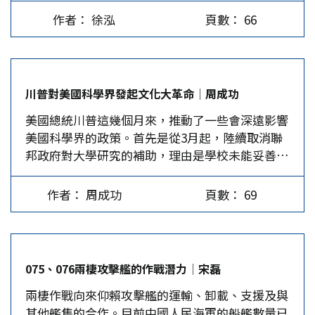
求，聲音有力而堅定，同學們立刻全神貫注起來。
立正式關係。儘管東西德相互承認，但彼此不能將
的挫敗。由於使用了化學武器及細菌戰，日軍就算
作者： 徐泓
頁數： 66
許老師32歲從芝加哥大學拿到博士學位就返台任
對方視為外國，這是一項極為關鍵的基本原則，奠
打了一些勝仗，也不是光榮的。…
教，那個時代台灣還沒有博士課程，許老師還是個
定了東西德日後統一的基礎。…
洋博士，令人崇敬。老師結合考古研究成果和文獻
授課，不僅介紹一些社會科學方法，還指導我們閱
川普對美國科學界發起文化大革命│周成功
讀期刊論文。 首開風氣的歷史系所主任 許老師的
美國總統川普這幾個月來，推動了一些會深遠影響
博士論文《中國古代社會史論：春秋戰國時期的社
美國科學界的政策。首先是從3月起，陸續取消聯
會流動》（Ancient China in…
邦政府對大學研究的補助，理由是學校未能妥善處
理反以色列在加薩戰爭的校園示威活動。哥倫比亞
大學首當其衝被砍了約4億美元（下同）。緊接下
作者： 周成功
頁數： 69
來的是，賓夕法尼亞大學針對跨性別運動員的政
策，被聯邦政府凍結1.75億資助；普林斯頓大學也
因校園反猶行為的調查，被暫停2.1億；布朗大學
5.1億、康乃爾大學10億、西北大學約7.9億的聯邦
075、076兩棲攻擊艦的作戰潛力│宋磊
補助也遭到凍結。 任意刪減對私立大學補貼 4月11
兩棲作戰向來仰賴攻擊艦的運輸、卸載、支援及與
日，哈佛大學收到川普政府的來函，列出哈佛若要
其他艦隻的合作。目前中國人民海軍的船艦數量已
維持與聯邦政府的關係，必須滿足一系列要求，審