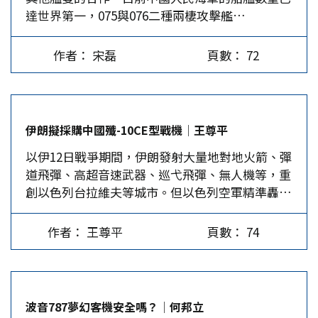
達世界第一，075與076二種兩棲攻擊艦
查內容涵蓋學生、教職員的立場，並要求修改大學
（Amphibious Assault Ships）是人民海軍體系
的治理結構與聘用制度。哈佛校長艾倫賈伯（Alan
化作戰中不可或缺的要素，在面對強權競爭與挑釁
Garber）4月14日在發給全校的公開信裡寫道：
作者： 宋磊
頁數： 72
之際，兩棲攻擊艦將持續在特定爭端海域進行「實
「大學不會放棄其獨立性，也不會放棄其憲法保障
戰化」操演，為潛在的衝突做好準備。 075型兩棲
的權利」，他補充說：「不論哪個政黨掌權，政府
攻擊艦 075型兩棲攻擊艦由擁有豐富造艦經驗的
都不應該干涉私立大學教什麼、錄取或聘用誰、或
「滬東中華造船廠」承製，該集團長期協助人民海
進行哪些研究。」川普政府的回應非常快，隔天就
伊朗擬採購中國殲-10CE型戰機│王尊平
軍進行相關艦隻的建造與開發，包括早期的071、
宣布凍結來自聯邦機構、總額超過22億、為期多年
以伊12日戰爭期間，伊朗發射大量地對地火箭、彈
072、073登陸艦與726氣墊登陸艇等，中國政府決
的研究補助。白宮反猶太主義特別工作小組還指控
道飛彈、高超音速武器、巡弋飛彈、無人機等，重
定在2011年啟動相關艦艇的研究計畫，經數年討
哈佛，在親巴勒斯坦抗議活動中容忍對猶太與以色
創以色列台拉維夫等城市。但以色列空軍精準轟
論，最終決定在2018年動工。首艘075型登陸艦
列學生的「嚴重騷擾」。 有一位研究太空物理的
炸，擊斃多名伊朗高層人員並摧毀多個武裝設施；
「海南號」已於2019年下水測試，2021年4月正式
傑出教授，正在執行一項5年期、總經費450萬的研
美國空軍B-2轟炸機投放GBU-57巨型鑽地炸彈，炸
服役，目前部署在人民海軍南部戰區，共同應對南
究計畫，尋找銀河系以外行星存在的證據。計畫才
作者： 王尊平
頁數： 74
毀伊朗核設施。至此，伊朗當局應強化空軍實力，
海地區複雜的主權爭議。…
進行一半，發現研究經費被砍，計畫必須終止。他
以殲敵於境外；中國殲10-CE型戰機具備物美價
無奈地向記者抱怨：我不知道我在尋找系外行星，
廉、性價比高、實戰經驗等優點，便成應急首選。
跟反猶太主義有什麼關連？…
伊朗空軍的現況 伊朗為中東地區產油國，過去曾
波音787夢幻客機安全嗎？│何邦立
和伊拉克長期交戰，即著名的「兩伊戰爭」。目