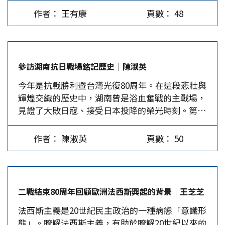
鍵科技產品的稅率，一直是美國國家安全調查的主
對手若採取關稅反制，美國將在原定稅率的基礎
作者： 王有康
頁數： 48
題。川普總統表示，在美國公布對來自數十個貿易
上，再提高同等額度的關稅，從而恫嚇對手不得反
夥伴的商品徵收10%-50%的稅率後，近期會針對
抗。再例如，川普先漫天要價，拋出超過50%的驚
進口晶片課徵100%到300%的關稅，但他說該關稅
人稅率，直接突破對手的心理防線，迫使對手評估
不適用於正在美國生產或已承諾在美國生產的公
如何應對最壞的情況。然後川普再順勢降低要價
參訪湖南抗日戰場銘記歷史│陳淑英
司，這是川普希望將製造業帶回美國的努力之一。
（比如降至25-40%），對手的意志就會嚴重動
今年是抗戰勝利暨台灣光復80周年。在這段悲壯與
蘋果公司宣布將在美國本土市場追加投資1,000億
搖，從而成功地將對手的決策框架從「是否接受關
輝煌交織的歷史中，湖南曾是浴血奮戰的主戰場，
美元，川普說像蘋果這樣的公司不必繳交任何關
稅」轉變為「接受多高的關稅」。至於瓦解陣營，
見證了大敗日寇、接受日本投降的榮光時刻。第23
稅。 美國國會2022年創立了耗資527億美元的半導
各個擊破的戰法，川普更是駕輕就熟。 為了獲得
屆海峽兩岸記者聯訪團，今年特別選在長沙這座抗
體製造與研究補助計畫，拜登領導的商務部2024年
較低的對等關稅，美國的貿易夥伴被迫擴大對美投
戰英雄城市，以「抗戰勝地、三湘新貌」為題，於
成功說服五大尖端半導體公司將晶片工廠設在美
資和採購、向美國開放國內市場等。例如，根據美
作者： 陳淑英
頁數： 50
7月30日揭開活動序幕。 對日抗戰歷經大小戰役超
國，成為該計畫的一部分。美國去年生產的半導體
歐協議，歐盟將對美增加6000億美元（下同）投
過四萬次，其中1939年9月到1942年1月在湖南發
晶片約占全球的12%，比1990年的40%為低。川普
資，並購買價值7500億的美國能源產品。根據美日
生的幾次會戰，大大振奮了中國人民對抗戰勝利的
今年上任後鼓勵晶片在美國生產，預估美國在晶片
協議，日本承諾向美國重要產業領域提供總額達
信心。由兩岸40多名記者及自媒組成的聯訪團，此
生產的投資將非常龐大，在美國生產晶片的大部分
5500億的投資、採購100架波音飛機、立即將對美
二戰結束80周年回顧歐洲法西斯興起的背景│王芝芝
行到了長沙、常德、衡陽、芷江等抗戰舊址進行採
企業也將獲得關稅豁免。中國的中芯或華為製造的
國大米的採購量增加75%等。根據美韓協議，韓國
法西斯主義是20世紀民主政治的一種病態「意識形
訪，整個活動持續至8月6日。 影珠山大捷提高國
晶片則不能獲得豁免，但這些公司進入美國市場的
將向美國投資3500億，同時還將採購價值1000億
態」。瞭解法西斯主義，有助於瞭解20世紀以來的
際地位 聯訪團第一個行程來到長沙縣第一高峰影
晶片，大多被整合在大陸組裝的產品內。 歐盟同
的液化天然氣或其他能源產品，並且對美國全面開