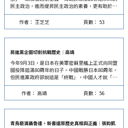
民主政治，進而提昇民主政治的素養，更有助於人
珠山。影珠山高500米，南北長7公里，大小山頭
意對絕大多數歐盟出口的產品，包括汽車、晶片和
放貿易並接受美國汽車和農產品等。…
們在二戰結束80周年之際，了解二戰的背景。
70幾個，長沙人以「人要低頭過，馬要卸卻鞍」來
藥品，徵收15%的單一關稅。日本亦表示，美國同
「意識形態」（ideology）與「意念」（idea）
形容其山勢險峻。影珠山是三次長沙會戰的主戰
意不給予日本比其他國家更差的晶片關稅率。…
作者： 王芝芝
頁數： 53
不同，因為意識形態不是單純擁有「理念」而已，
場，中日軍隊在此區激戰數十次，特別是第三次長
它堅信自己的「理念」絕非空談，必須組織群眾，
沙保衛戰最為慘烈。1942年1月9日凌晨，日軍突
成立政黨，交由有能力與毅力又具領袖魅力的至高
襲影珠山腰子坡國軍指揮所，雙方進行肉搏戰，從
領導人，輔以精挑細選、嚴格訓練有行動能力又忠
凌晨4時戰至上午11時，最終4萬國軍成功截斷日軍
民進黨企圖切割抗戰歷史│高靖
黨愛國的精英團隊，負責有效率快速實踐黨的政治
退路，殲敵逾萬。 沙土戰場外，日軍張狂伸出惡
今年9月3日，是日本在美軍密蘇里艦上正式向同盟
理念。作為黨的執行單位，在落實黨的「理念」
毒狠手。影珠山抗戰史實陳列館紀錄了當時湖南開
國投降屆滿80周年的日子。中國戰勝日本80周年，
時，可以暴力或非理性的手段，排除妨害黨發展的
物農業學校校長彭海鯤家人的慘痛遭遇。彭海鯤曾
但民進黨政府卻說這是「終戰」，中國人才說「光
政府組織、保障人權的法律、社會約定俗成的禮
於1939年9月第一次長沙會戰時，救過一名日本
復台灣」。民進黨政府無視日本以戰敗國的身分，
俗、道德價值、文化精神傳統等障礙。20世紀的歐
兵，沒想到1941年12月第三次長沙會戰時，他的
卑微地在軍艦上簽字，代表日本向同盟國恭敬投降
洲法西斯主義，就是以黨組織縱橫天下的。 歐洲
兩個女兒被日軍追到野外，為避免被辱，雙雙投塘
作者： 高靖
頁數： 56
的歷史事實，至今日本的降書正本仍在台灣保存，
意識形態源於啟蒙運動 歐洲政治意識形態發展，
自盡。…
怎麼能說日本戰敗是中國人的立場？既然如此，台
源於啟蒙運動追求理想社會的思想。1776年美國獨
獨民進黨政府又有何資格竊占這份重要的歷史文
立成功，建立美利堅合眾國，證實以理性建立理想
件？ 民進黨政府對於抗戰勝利80周年的態度，無
社會的訴求不是空談。1789年法國大革命期間，便
青鳥褻瀆聶魯達，新書還原歷史真相與正義│張鈞凱
非就是台獨兩國論作祟，因為他們始終認為中國抗
出現革命分子以「自由、平等、博愛」的理想，建