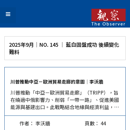
2025年9月｜NO. 145 │ 藍白固盤成功 後續變化
難料
川普推動中亞－歐洲貿易走廊的意圖│李沃牆
川普推動「中亞－歐洲貿易走廊」（TRIPP），旨
在繞過中俄影響力、削弱「一帶一路」、促進美國
能源與基建出口。此戰略結合地緣與經濟利益，但
受資金、安全與中、俄的反制等挑戰，成敗仍在未
定之天。 川普於今年8月初宣布，將在群山聳立、
作者： 李沃牆
頁數： 44
地緣衝突頻繁的高加索山南部，開闢出一條「川普