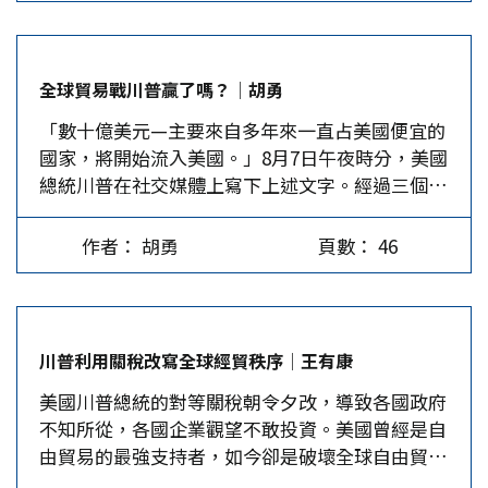
國際和平與繁榮路線」，全名為Trump Route for
International…
全球貿易戰川普贏了嗎？│胡勇
「數十億美元—主要來自多年來一直占美國便宜的
國家，將開始流入美國。」8月7日午夜時分，美國
總統川普在社交媒體上寫下上述文字。經過三個多
月激烈的討價還價，川普向全球徵收對等關稅的行
政令於當天正式生效。根據美國海關的公告，美國
作者： 胡勇
頁數： 46
開始對60多個貿易夥伴，徵收10%到50%不等的關
稅。 在自詡「關稅人」的川普看來，他熟練運用
交易的藝術，脅迫一些國家和地區做出重大讓步，
不僅增加了美國的稅金收入，也助推了製造業回
川普利用關稅改寫全球經貿秩序│王有康
流，自然是讓美國再次偉大的階段性勝利。然而，
美國川普總統的對等關稅朝令夕改，導致各國政府
川普收割全世界也讓美國付出慘重的代價，更何況
不知所從，各國企業觀望不敢投資。美國曾經是自
並非所有國家都願意屈服於美國。川普現在開香檳
由貿易的最強支持者，如今卻是破壞全球自由貿易
慶祝恐怕還早了點。 川普式的勝利 川普在關稅談
的元凶。 在美國製造晶片可免稅 半導體和其他關
判中，仗著美國的經濟實力與市場優勢，警告談判