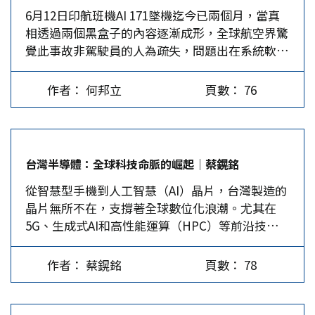
6月12日印航班機AI 171墜機迄今已兩個月，當真
前，伊朗擁有巴勒維王朝引進的美製F-14戰機、F-
相透過兩個黑盒子的內容逐漸成形，全球航空界驚
4戰機、俄製MiG-29戰機、自行研改的F-5閃電雙
覺此事故非駕駛員的人為疏失，問題出在系統軟件
垂尾戰機等，總數約150架。但上述戰機設備老
的失能、設計上潛在的缺陷。看起來，波音787的
舊、武裝落後、缺乏後勤支援；平時只能當電影道
全自動化問題，比2018年、2019年兩架波音
具充數、戰時則無用武之地。以伊12日戰爭期間，
作者： 何邦立
頁數： 76
737MAX墜機更為嚴重。 是誰關了燃油開關？ 7月
即有數架伊朗戰機（F-14）遭空襲摧毀。 據傳，
12日，印度航空事故調查局（AAIB）依規定在事
伊朗將採購中國殲-10CE型戰機、早期預警機、紅
發的30天內，公布了空難初步調查報告，發現兩具
旗系列防空系統等，組建一支純中國武裝系統的空
引擎燃油開關曾被切斷，監視器畫面亦顯示，緊急
軍。伊朗曾考慮採購俄羅斯Su-35S，但俄方始終
台灣半導體：全球科技命脈的崛起│蔡鎤銘
發電裝置「衝壓空氣渦輪機」在起飛後不久就已啟
未正面回應。雖然，Su-35S性能優異，但在俄烏
從智慧型手機到人工智慧（AI）晶片，台灣製造的
動，顯示引擎失去了動力。 該機座艙語音記錄器
戰爭中屢遭擊落，其生存性頗令人擔憂。 印巴空
晶片無所不在，支撐著全球數位化浪潮。尤其在
（CVR）錄到飛行的最後時段，一名機師問另一名
戰的經驗…
5G、生成式AI和高性能運算（HPC）等前沿技術
機師為何切斷燃油，對方回答他沒這麼做；兩開關
的推動下，台灣不僅在晶片製造與封裝測試領域穩
切換時間只間隔一秒鐘。據《華爾街日報》透露，
居全球第一，在設計領域也位列第二。然而，伴隨
座艙語音記錄器可分辨出機長、副駕駛的聲音，此
作者： 蔡鎤銘
頁數： 78
著地緣政治緊張與供應鏈脆弱性的挑戰，台灣的角
次起飛操作是由副駕駛主導、機長監控。在飛機自
色益發關鍵。本文將探討台灣半導體產業的歷史成
跑道爬升時，副駕駛質問機長為何將燃油閥開關切
就、政策支持、全球影響力及其未來的挑戰，揭示
換至「切斷」（cutoff）位置，機長則相當冷靜地