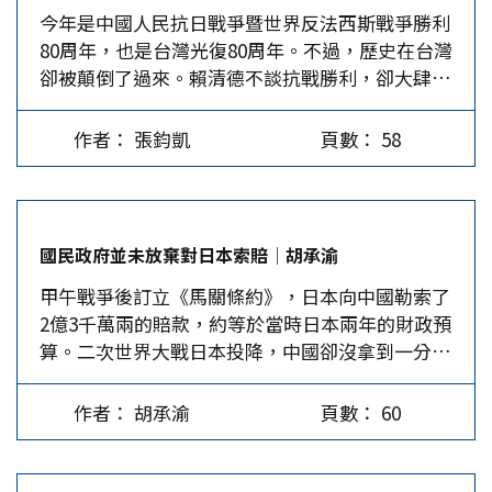
今年是中國人民抗日戰爭暨世界反法西斯戰爭勝利
戰與台灣國無關，台灣國依戀日本的殖民統治、中
立「美德」共和國。這創舉將狂熱中的法國大革命
80周年，也是台灣光復80周年。不過，歷史在台灣
華民國只是台獨借殼上市用的招牌，已經不是1945
推向恐怖暴力，遭到歐洲六大強國的圍剿，革命政
卻被顛倒了過來。賴清德不談抗戰勝利，卻大肆紀
年接受日本投降的那個中華民國。 1945年中國戰
權在救亡圖存的奮鬥中，最終迎來拿破崙的軍事統
念歐戰勝利，但又完全去脈絡化，把二戰簡化為
勝了日本 中華民國就是中國，不是什麼中華民國
治，憑著保家衛國的民族情操，在一代名將領軍下
「團結必勝、侵略必敗」，只為其「脫中入北」的
台灣，憲法裡面的國名就是中華民國，沒有台灣兩
橫掃歐陸，稱帝專政，謊稱實現革命建立法蘭西帝
作者： 張鈞凱
頁數： 58
意識形態服務。中國明明是抗擊法西斯擴張侵略的
個字，台灣只是一個省、一個地區。二次大戰期間
國。 「自由、平等、博愛」的理想，在拿破崙滑
戰勝國，在他口中竟像是罪惡的邪惡軸心。 歷史
的中國所指的就是中華民國，中華民國的軍隊就是
鐵盧大敗後的維也納和平會議上，遭到戰勝國保守
的錯亂同樣體現在青鳥、黑熊等綠營側翼鐵粉群
中國軍隊，與日軍周旋8年，這是舉世皆知的歷史
勢力以穩定國際秩序為理由無情鎮壓。然則，經過
體。7月26日第一波「大罷免」前夕，他們的中央
事實。中國的內戰造成兩岸分裂，中共在北京成立
法國大革命洗禮的人民，在19世紀無懼保守政權包
國民政府並未放棄對日本索賠│胡承渝
廚房發出了動員文宣，各種大同小異的政治宣傳
中華人民共和國，台北是中華民國政府，一國分裂
圍，不斷發動革命，前仆後繼地推動法國大革命的
甲午戰爭後訂立《馬關條約》，日本向中國勒索了
中，都引用了「我那小小多山的國家」，從而衍生
成兩個政權，冷戰期間，大家叫中華民國是自由中
理想，將「自由、平等、博愛」三大革命口號，化
2億3千萬兩的賠款，約等於當時日本兩年的財政預
出各種自我感動的創作。 這句話其實是鄭南榕基
國，稱大陸為共產中國。 從黨外走到民進黨，其
解為更具行動力的「意識形態」，隨著19世紀由產
算。二次世界大戰日本投降，中國卻沒拿到一分錢
金會紀錄片從智利詩人聶魯達的詩作改編而來，原
間變化不小，原本黨外是兼容並蓄，但組黨後只剩
業革命推展的全球資本市場傳播全球，成為全球共
的賠償，主要原因是中國分裂為兩個政府所致。
詩為1948年《伐木者，醒來吧！》所寫到：「我還
台獨，台獨何以接受中國的政權呢？這與一次大戰
同的政治理念。這三個由法國大革命口號轉化成的
多年來有一種傳言，說抗戰一勝利，蔣介石就倡導
是愛我的寒冷的小國家」。極其諷刺的是，這原本
結束前的德國一樣，社民黨捨棄革命路線，也沒有
現代政治意識形態，分別是（1）自由主義
作者： 胡承渝
頁數： 60
「以德報怨」，放棄對日索賠，這並非事實。所謂
是一首反美的詩作，聶魯達在詩中還控訴了美國干
經過選舉，直接繼承政權後再推行選舉，只不過威
（Liberalism）：…
「以德報怨」是國民政府為力拼國際地位，爭所謂
預中國內戰。散發出強烈正義感的聶魯達，不只是
瑪共和後來失敗，造就了納粹當家。民進黨的手法
「中國合法政府」，不惜一切與日本簽約，因而放
一名忠貞的共產黨員，對社會主義新中國更充滿了
更高明，因為李登輝已先設好局，1988年掌權後就