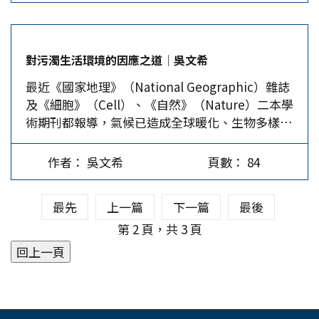
這一樁悲劇發出社會對詐騙問題的痛苦警示。它提
醒我們，詐騙不僅僅是金錢損失的事件，更足以摧
毀家庭和奪去生命。那麼我們真的無能為力嗎？
對污濁生活環境的因應之道│吳文希
根據「165打詐儀錶板」的數據，2025年6月台灣
最近《國家地理》（National Geographic）雜誌
一個月內受理的詐騙案件高達16,388起，損失金額
及《細胞》（Cell）、《自然》（Nature）二本學
高達89億多元，較前一個月增長了2.1%。這一個
術期刊都報導，氣候已造成全球暖化、生物多樣性
月裡台灣平均每天有546人受騙，損失接近3億元。
喪失、生物地理化學環境循環、土地不當利用及污
這些數字背後有無數家庭像王家一樣，在誤信與壓
染等五大問題，也直接影響人體的老化及健康。
力下逐漸崩潰。 反思當前的反詐騙制度時，不得
作者： 吳文希
頁數： 84
雨水中發現三氟乙烯 三氟乙烯（TFA）是種農業化
不思考：政府花費巨額的預算拍攝反詐騙宣傳片、
學製品、製藥及精細化學品行業所使用的原料。
發送提醒簡訊、設立專責單位，為什麼人們依然感
最先
上一篇
下一篇
最後
2005年國際研究小組在大西洋、北冰洋、太平洋中
到「防不勝防」？ 詐騙變成心理與社會攻擊…
曾發現TFA的存在，推斷海洋中含有約6,000萬-2億
第 2 頁，共 3 頁
噸的數量。 今年7月《自然》報導，因為TFA具有
高度水溶特性，人體內的TFA含量可能上升，因它
會透過食物及飲水被人攝取，雨水中也發現到它的
存在；而TFA是一種會抑制生物活性的分子，它可
降低實驗動物體內的脂質和膽固醇含量、抑制某些