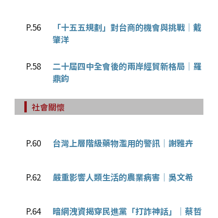
P.56
「十五五規劃」對台商的機會與挑戰│戴
肇洋
P.58
二十屆四中全會後的兩岸經貿新格局│羅
鼎鈞
社會關懷
P.60
台灣上層階級藥物濫用的警訊│謝雅卉
P.62
嚴重影響人類生活的農業病害│吳文希
P.64
暗網洩資揭穿民進黨「打詐神話」│蔡哲