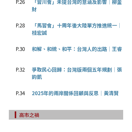
P.26
「習川會」未提台灣的意涵及影響│柳金
財
P.28
「馬習會」十周年後大陸單方推進統一│
桂宏誠
P.30
和解、和統、和平：台灣人的出路│王睿
P.32
爭取民心回歸：台灣版兩個五年規劃│張
鈞凱
P.34
2025年的兩岸關係回顧與反思│黃清賢
高市之禍