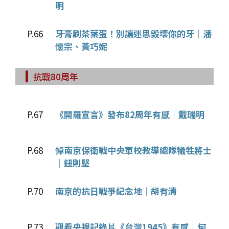
明
P.66
牙膏刷茶葉蛋！別讓迷思毀壞你的牙│潘
懷宗、黃巧妮
抗戰80周年
P.67
《開羅宣言》發布82周年有感│戴瑞明
P.68
悼南京保衛戰中央軍校教導總隊犧牲將士
│鈕則堅
P.70
南京的抗日戰爭紀念地│胡有清
P.73
觀看央視記錄片《台灣1945》有感│何