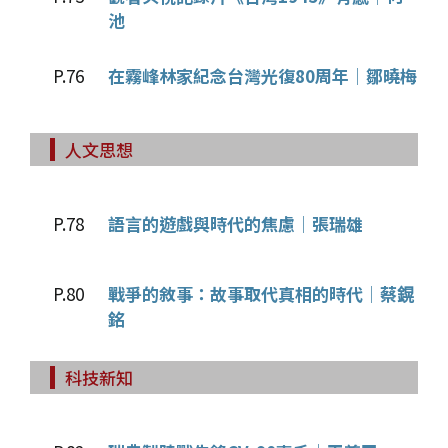
池
P.76
在霧峰林家紀念台灣光復80周年│鄒曉梅
人文思想
P.78
語言的遊戲與時代的焦慮│張瑞雄
P.80
戰爭的敘事：故事取代真相的時代│蔡鎤
銘
科技新知