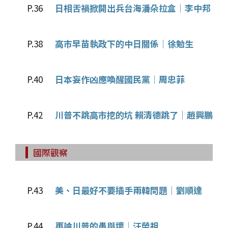
P.36
日相舌禍掀開出兵台海潘朵拉盒│李中邦
P.38
高市早苗執政下的中日關係│徐勉生
P.40
日本妄作凶應喚醒國民黨│周忠菲
P.42
川普不跳高市挖的坑 賴清德跳了│趙興鵬
國際觀察
P.43
美、日最好不要插手兩韓問題│劉順達
P.44
再論川普的愚與壞│汪榮祖