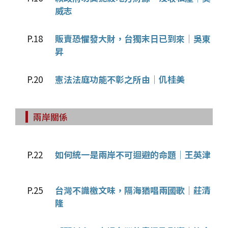
威志
P.18
販賣恐懼發大財，台獨末日已到來│吳東
昇
P.20
憲法法庭功能不彰之所由│仉桂美
兩岸關係
P.22
如何統一是兩岸不可迴避的命題│王英津
P.25
台灣不識檄文味，隔海猶唱兩國歌│莊清
隆