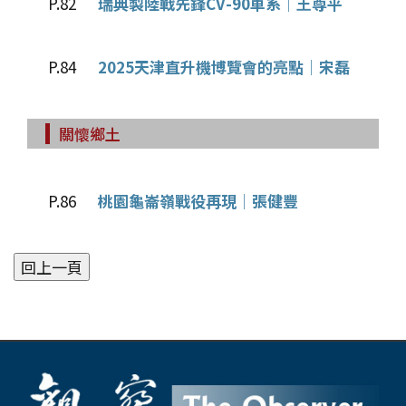
P.82
瑞典製陸戰先鋒CV-90車系│王尊平
P.84
2025天津直升機博覽會的亮點│宋磊
關懷鄉土
P.86
桃園龜崙嶺戰役再現│張健豐