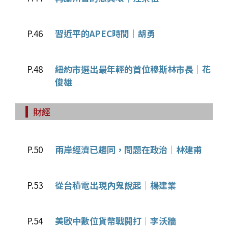
P.46
習近平的APEC時間│胡勇
P.48
紐約市選出最年輕的首位穆斯林市長│花
俊雄
財經
P.50
兩岸經濟已趨同，問題在政治│林建甫
P.53
從台積電出現內鬼說起│楊建業
P.54
美歐中數位貨幣戰開打│李沃牆