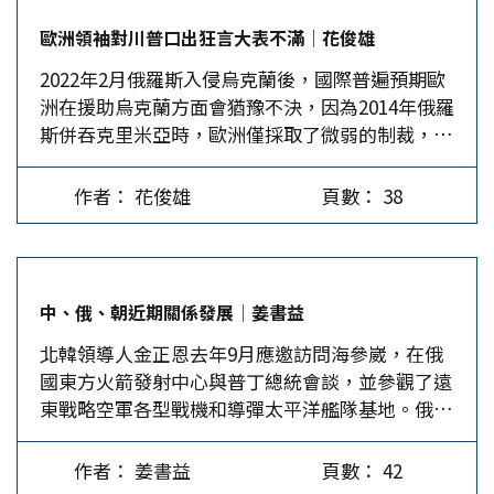
動員25,000名士兵、潛水艦、戰略轟炸機舉行大規
歐洲領袖對川普口出狂言大表不滿│花俊雄
模演習，暗指日本想要侵占南千島群島。可知，俄
2022年2月俄羅斯入侵烏克蘭後，國際普遍預期歐
國對日本的戒心和敵意多麼深，而這都是日本自己
洲在援助烏克蘭方面會猶豫不決，因為2014年俄羅
惹來的。…
斯併吞克里米亞時，歐洲僅採取了微弱的制裁，沒
料到歐洲這次的表現會優於預期。 二次大戰後的
幾十年來，歐洲一直依賴美國指導北約政策，提供
作者： 花俊雄
頁數： 38
核威懾，並協助歐洲各國在發生爭議時形成共識。
冷戰結束後，歐洲繼續依靠美國的安全保護傘。但
是，2022年俄羅斯入侵烏克蘭後，歐洲各國成立了
統一戰線，收容了數百萬難民，痛苦地與俄羅斯的
中、俄、朝近期關係發展│姜書益
天然氣供應脫鉤，採取經濟制裁並限制俄羅斯的出
北韓領導人金正恩去年9月應邀訪問海參崴，在俄
口，培訓烏克蘭士兵，邀請烏克蘭加入歐盟。歐洲
國東方火箭發射中心與普丁總統會談，並參觀了遠
各國對基輔的經濟和軍事援助，共達580億歐元，
東戰略空軍各型戰機和導彈太平洋艦隊基地。俄朝
是美國的兩倍。 歐洲人擔心川普再度當選 但是，
加強軍事合作，普丁也已接受金正恩之邀要去北韓
歐洲領導人擔心如果2024年11月川普勝選，美國
訪問，對中國及東北亞的情勢都具直接影響，引起
可能不會那麼友善。果不其然，川普2月10日晚在
作者： 姜書益
頁數： 42
國際關注。 金正恩海參崴之行的意義 2023年9月
南卡羅萊納州造勢時表示，他在總統任內，就曾警