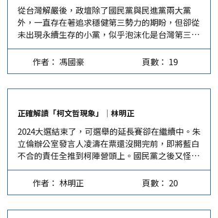
從台灣解嚴後，政壇除了國民黨與民進黨兩大黨
硬指稱地方政府運用權力壓榨真相；以前食藥署聲
肉品未發現禁藥；台中實驗室檢測22次，只有微量
並不表示府院兩方失去決策權，而只是說，府院兩
外，一直存在著追求穩健第三勢力的期盼，但卻從
稱美豬的進口數量太少，所以去年消基會調查超過
檢出，是否實驗遭污染；西布特羅是不易取得的化
個具有行政權的憲政機構已無法像過去那樣，做決
未出現永續生存的小黨，似乎泡沫化是台灣第三大
200件豬肉製品中，竟然無美豬的樣品，但實際上
學品，用於養豬的可能性低；台糖家業大，不會用
策時只依據自己的政策立場、利益，而需要與立法
黨的宿命。 新黨、親民黨、台聯黨、時代力量，
去年自美國進口的豬肉就有1.6萬多公噸，占進口
禁藥自砸招牌；業界質疑台糖混用進口美豬是無稽
院的在野黨做政策溝通，甚至修改政府的立場。而
都曾經在台灣政治舞台上有所斬獲，但2024年選舉
豬肉的13%；桃園市也曾查獲食品公司有將近15萬
之談。…
這種「讓步」的舉措，過去鮮少發生，但在未來的
作者： 馮國豪
頁數： 19
後，這些政黨注定已式微了，除藍綠兩黨外，只剩
公斤的美豬，卻把產地標示為加拿大或英國。薛瑞
三年多時間裡，我們將會經常看見。…
下民眾黨。所有媒體都在問：民眾黨會成為台灣政
元居然說這並非洗產地，而是標識不實的問題，簡
壇上穩健且永續存在的第三大黨嗎？ 上述小黨都
直是袒護塞責。 薛瑞元面對檢驗台糖豬肉的流程
存在「一人政黨」的問題，類似韋伯所說的「卡斯
時強調未預設立場，檢驗應回歸科學層面，既要呈
正確解讀「柯文哲現象」│林明正
瑪領導」或「魅力型領導」(charismatic
現真實的科學檢驗結果，為何不敢同意台中市府派
2024大選結束了，可選舉的延長賽卻在繼續中。朱
leadership)，「魅力型領導」不可能長期存在，
員參與食藥署的覆驗？理由居然是因無前例可循。
立倫辦公室發言人凌濤在票還沒開完前，即將藍白
必然會走向「家父長式領導」或「法制化領導」，
結果中央與地方雙方所主導的檢驗結果均顯示出，
不合的責任全推到柯陣營頭上。國民黨之後又怪東
而「法制化領導」可讓政黨走向穩健永續的方向，
台糖豬肉中含有「西布特羅」的事實，於是衛福部
怪西就是不怪自己，就好像說當年丟掉大陸，是因
但不幸的是，台灣過去第三大黨都不約而同地走向
又宣示此是一獨立事件，並非普遍污染的情事，而
為「共軍狡詐」一般，完全不願面對自己不得民心
家父長制，一旦領導人的魅力或體能衰退，政黨就
將台糖禁藥事件淡化處置。這種部長還能留任？
作者： 林明正
頁數： 20
的事實。 青年世代為何不投藍？ 2024大選有個特
會走向泡沫化。 民眾黨主席柯文哲一再強調「科
兩岸關係緊張影響經貿…
殊現象就是「世代割裂」，大概45歲以上的族群藍
學、理性、務實」，這本是走向法制化的正確方
綠各自歸隊，但45歲以下的年輕族群，有一群人堅
向，但大選後卻傳出黨內出現內鬥，最後都要柯主