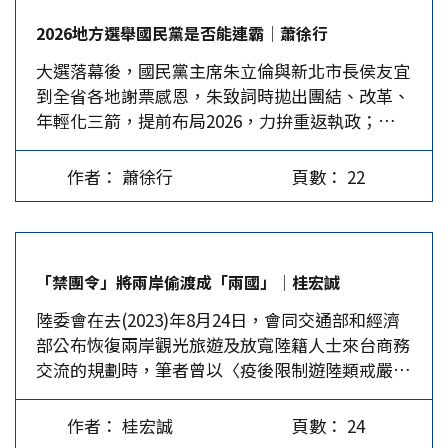
定支持柯文哲。很多人不理解，綠營因為執政失
席拍板定案，這就是魅力型領導的困境。…
2026地方選舉國民黨是否能連霸│蕭徐行
利，使得年輕人背離，可這些青年為何不選擇藍
大選落幕後，國民黨主席朱立倫與新北市長侯友宜
營？這根源當然首先是受到「台獨課綱」的影響。
到全省各地謝票感恩，朱致詞時拋出團結、改革、
我們姑且就用媒體所說的「天然獨」來代稱這批青
年輕化三箭，提前布局2026，力拚重返執政；侯則
年。 在「天然獨」眼裡，從出生以來，兩岸關係
說國民黨的前輩未來要成為年輕人的後盾，加速改
就被形塑為「兩國關係」，他們沒有民族認同感，
革，才不會被人追過。這些都是老生常談，問題是
自然對「中國」國民黨無感。同時課綱又將國民黨
作者： 蕭徐行
頁數： 22
國民黨會改革嗎？還是說完了一切平靜無波，讓
說成「外來政權」，與「二二八」、「白色恐怖」
2026陷入更大的政治危機。 2026將是三黨大混戰
息息相關。國民黨先天上已是負面的代名詞，它自
侯友宜沒能如願贏得總統寶座，主要原因當然不能
己不辯解，還否定「台獨課綱」的存在，對於國民
排除候選人自身的問題；但有很多因素是非戰之
黨過往對台灣的貢獻也不辯解，長此以往，天平自
「禁團令」將兩岸偷渡成「兩國」│桂宏誠
罪；例如，國民黨吸引不了年輕選票，這已經是十
然向獨派傾倒，國民黨又如何能吸引到青年的認同
陸委會在去(2023)年8月24日，會同交通部和經濟
多年來的老話題；其次，國民黨中有部分人士從一
呢？ 藍營其實意識到課綱導致它們被污名化，卻
部公布恢復兩岸觀光旅遊及放寬陸籍人士來台商務
開始就極力鼓吹「藍白合」，使得選舉前中段侯友
誤以為只要摘掉「親中」的帽子，就能獲得青年的
交流的規劃時，筆者曾以〈疫後限制遊陸類戒嚴已
宜進退不得，支持度始終無法成長；甚至有人引誘
支持。因此逢人便說自己不「親中」，說自己「親
違憲〉為題投書，指出限制我方旅行業組團赴陸初
郭台銘跳入總統選舉，又不能妥善處理雙方意見不
中」的就是「青盲」（閩南語瞎眼之意），甚至不
期以每天2000人次為原則的規劃，違反憲法明定限
同所導致的恩怨，造成泛藍陣營無法實質團結。
斷強調自己「反共」。這種說法是把年輕人當傻
作者： 桂宏誠
頁數： 24
制人民權利與自由之事項；故而，疫後對旅行業招
總統大選結果雖未竟其功，民眾黨卻在多數縣市開
子，只要反問國民黨若不「親中」，那副主席夏立