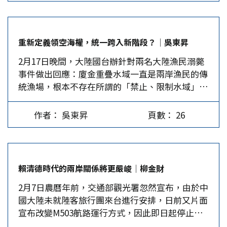
攬團客赴陸旅遊繼續限制，實乃違憲，而屬「類戒
出不錯的選票，柯P勢必會搶攻2026縣市長與縣市
言為何天天跑大陸。偷雞不著蝕把米，國民黨便宜
嚴」的禁制令。 到了去年11月，交通部觀光署宣
議員的選舉，固化民眾黨的基層實力，以作為柯文
沒占到，還被賴清德拿蔣經國的「不接觸、不妥
布從今年3月1日起，「開放」旅行業招攬的團客可
哲遙望2028的基礎。無論是攪局或奪標，民眾黨的
協、不談判」來揶揄，真是賠了夫人又折兵。…
重新定義領空海權，統一跨入新階段？│吳東昇
赴大陸旅遊。但在春節假期的前一天，觀光署又以
影響力都將大於2024，也讓藍綠兩黨同樣受到白色
2月17日晚間，大陸國台辦針對兩名大陸漁民溺斃
新聞稿宣布自即日起停止招攬團客大陸遊，以及從
力量的威脅，國民黨要再開出如2022一樣好的成績
事件做出回應：廈金重疊水域一直是兩岸漁民的傳
6月1日起「不能出團」，導致旅行業者對此突來的
單，面臨很大的挑戰。 2022在「討厭民進黨」的
統漁場，根本不存在所謂的「禁止、限制水域」；
「禁團令」表達不滿與憤怒。春節假期結束後，筆
氛圍下，民進黨拿下嘉義縣、台南市、高雄市、屏
18日中午又宣布，堅決支持大陸海警在廈金海域展
者再以〈赴陸旅遊禁團令有法律依據？〉為題投
東縣與澎湖縣5席，民眾黨則取得金門與新竹市2
開常態化執法巡查行動。19日下午則有金厦遊輪遭
書，而新一屆在野黨立委也終於在開議前，紛紛質
席，另外的15席則由國民黨攻下。…
作者： 吳東昇
頁數： 26
到大陸海警登船臨檢。大陸這些連續動作，使台灣
疑禁團令的法源依據何在？ 「禁團令」沒有法律
不少人因民進黨勝選而感到苦悶的心情，首次得到
依據 先回顧1994年3月31日發生的「千島湖事
解放。 民進黨只能唾面自乾 針對國台辦批評台灣
件」，這是開啟兩岸交流以來首次的重大挫折。事
粗暴驅離大陸漁船導致兩名漁民溺斃，嚴重傷害兩
件爆發後，由於大陸官方不配合海基會和媒體了解
賴清德時代的兩岸關係將更嚴峻│柳金財
岸同胞感情的批判，民進黨籍的海洋委員會主委管
狀況，偵辦案件的態度也讓我方質疑，於是我方逐
2月7日農曆年前，交通部觀光署忽然宣布，由於中
碧玲18日在臉書貼文回應：台灣對大陸一直充滿善
步採取了反制的政策措施。 當時台灣的經濟實力
國大陸未就陸客旅行團來台進行安排，日前又片面
意，並且列舉過去三年台灣海巡署針對大陸人民有
遠超過大陸，我方除政府採取如暫停審議台商到大
宣布改變M503航路運行方式，因此即日起停止招
14次救援、在海上成功救了20人、尋獲遺體6人，
陸投資等措施外，民間也從4月4日開始醞釀停止到
攬前往大陸的旅行團，但今年3到5月底已招攬成團
出動船艦艇達93艘次，「每次出勤、每救一條人
大陸旅遊。4月6日，陸委會召集相關部會及旅行業