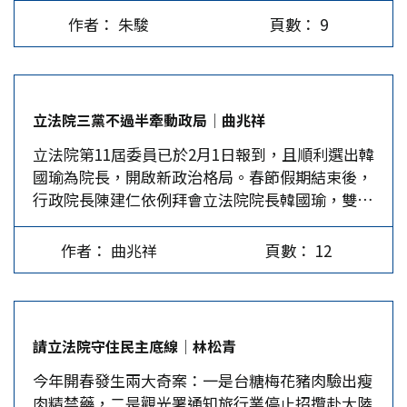
裡，若以立法院結構論斷如今是朝小野大，其實不
事命令、預算編制、與政策主張上做出重大讓步。
給船上不去，台股就會大跌，也會發生外國撤僑行
作者： 朱駿
頁數： 9
符合事實基本面。 這次大選剛完，布局2026年的
不僅有幾位總統被提交彈劾、政府也曾因國會嚴審
動。 三是美國務院發言人及海巡司令均表示「正
話題已經竄出， 特別是民眾黨的8位委員都被要求
預算而被迫改變政策甚至關門、更有政務官在國會
在密切關注北京行動」，但大陸已明言「台灣問題
簽結兩年任期，即是瞄準2026年，準備投入地方首
杯葛下無法就任，甚至還有總統與不少高官因國會
是中國的內政」，兩岸出事也必在倉促之間，這將
長選戰，勢必藉立法院打響知名度，利於個人與黨
調查而被迫辭職或公開道歉。故而，若說美國在野
讓美、日師出無名，也根本不及前來救援。這使得
立法院三黨不過半牽動政局│曲兆祥
的宣傳。為此，激烈的表演與聳動的爆料勢所難
黨掌控國會可以對總統發揮有效的制衡，應該不會
外部勢力對台的「保護承諾」大失效力。…
立法院第11屆委員已於2月1日報到，且順利選出韓
免，國民黨諸君可能跟進競技。言多必失，表演多
讓人懷疑。但若以為美國的範例可以移植台灣，則
國瑜為院長，開啟新政治格局。春節假期結束後，
了必出爛戲破綻，表面上民進黨頗有壓力，實際上
恐怕失之天真。 美國國會制衡行政的工具林林總
行政院長陳建仁依例拜會立法院院長韓國瑜，雙方
是以逸待勞。 超級總統制的內在本質 當前的憲法
總，如對行政體系提出的預算有權做任何調整，除
都依禮行事，氣氛融洽，這是一個好的開始。期待
體制是總統有權無責的「超級總統制」，李念祖以
了刪減，也可增加開支或挪移項目等；總統可任命
未來四年的兩院關係，一如「恰如其分」這句老話
為，「憲法增修條文規定總統發布緊急命令須經行
約3千位官員，但其中九成必須取得國會的同意，
作者： 曲兆祥
頁數： 12
所形容的一般，既要盡責又不至於過分越權，如此
政院院會通過，就已顯示了制衡關係」，他主張總
使得總統任命時必須尊重國會意見（即所謂「參院
才可讓兩院關係運作平順，各自達成施政的目標。
統與行政院長之間存在制衡關係，是未考慮到憲法
禮貌」）；國會的調查權更是可觀，可以調閱任何
立院召開臨時會引發爭議 春節假期即將結束之
中對兩人關係的一般規定與實際的政治運作，而妄
公私機構的文件，拒不呈交或實問虛答可能被控
際，媒體突然傳出，國民黨團要求在2月20日正式
斷的偽命題。…
「藐視國會」而遭判刑或彈劾，…。在這些權力的
請立法院守住民主底線│林松青
開議前召開臨時會的聲音，看起來這應該是國民黨
支撐下，行政體系對國會的意見不敢輕忽，「制
今年開春發生兩大奇案：一是台糖梅花豬肉驗出瘦
團方面希望在正式開議前，給行政院一記下馬威。
衡」乃因而可以運作。 但這些權力在台灣卻顯得
肉精禁藥，二是觀光署通知旅行業停止招攬赴大陸
從政黨國會黨團的攻防來說，這一招頗有威力，可
殘缺破碎。首先，立院對政府總預算只有刪減，卻