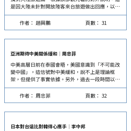
是因大陸未針對開放陸客來台旅遊做出回應，以及
地雷戰，這是殘民以逞。台灣軍方不質疑民進黨的
期簽署23項協議，並舉行「馬習會」，即根源於雙
未經洽商即宣布恢復M503航線，因此採此相應措
台獨，就像德國軍人順從德國納粹，讓野心政客可
方具有共同的政治基礎。事實上，大陸已將「九二
施。 「禁團令」事先未徵求旅行業者的意見，6月
以為所欲為，將國家社會帶入亡國滅種的危機中，
共識」納入中共政治報告及政府工作報告中，它不
作者： 趙興鵬
頁數： 31
1日起出發的大陸旅遊團被無情腰斬，旅行業者投
失去了軍人保境安民的使命。民進黨執政八年以
僅是兩岸重啟協商對話的「通關密語」，也是兩岸
出去的廣告、作業支出，預先收的訂金，以及眼看
來，外交情勢節節敗退，只能倚靠美、日等國，仰
關係發展的「定海神針」，「基礎不穩，地動山
可賺到的錢全打了水漂，他們幾乎個個不能成眠，
人鼻息地苟延殘喘。台灣處在兩岸情勢當中，妥善
搖」。…
無心過年，也使得台灣的觀光產業炸鍋，無煙囪工
處理兩岸問題，才能在外交問題上找到解方，軍事
亞洲期待中美關係緩和│周忠菲
業前景寒冬漫漫。 要探究蔡英文為什麼採此突襲
問題亦然，台灣的安全絕不該只是耗費納稅人大量
中美高層日前在泰國會晤，美國意識到「不可能改
方式？時間要拉回到1月14日，賴清德勝選第二
的稅款，以天文數字般的價格，向美國軍火商不斷
變中國」，這信號對中美緩和，說不上是理論框
天，諾魯毫無預警宣布與我斷交，讓蔡英文當場灰
採購軍火，因為再多的軍事裝備，再多的軍人，都
架，但提供了事實依據。另外，過去一段時間以
頭土臉，頓時有被偷襲之感，8年任期斷交10個國
不足以保障安全。 兩岸如何降低衝突與緊張，當
來，亞太區域內的印度、日本、韓國等國，並未完
家，愈想愈氣，能不報復別個苗頭？ 若從此角度
然是台灣必須放棄獨立的政治冒險，正視歷史事
全跟著美國的號令走。因此，無論從地緣戰略，還
觀之，蔡英文確實忘記了「惟智者能以小事大」，
實。台灣之所以有人認為獨立可行，是民進黨政府
作者： 周忠菲
頁數： 32
是地緣經濟角度看，亞太地區呈現出相對穩定的態
寧願採取與大陸火車對撞方式，無視這是一條走到
的教育刻意切割了歷史脈絡，把台灣問題當成是憑
勢。 如何看待當前的中美緩和 在台海局勢上，美
黑的路，也可能因此升高兩岸擦槍走火的機率，為
空出現的，而不知道自1895年《馬關條約》以來，
國以「支持民主」為幌子，實際則是站在支持民進
出一口鳥氣，卻無視民命安危。 據媒體透露，交
乃至1943年「開羅宣言」的歷史發展，以至於無法
黨「事實台獨」的立場。因此，中美緩和在短時期
通部觀光署原訂前一天宣布，3月1日解除赴陸「禁
認清台灣在中華民族歷史發展中的特殊政治地位。
日本對台遠比對韓得心應手│李中邦
內可能不會太樂觀，但亞太地區的經濟合作值得努
團令」的詳細方案，未料隔天突然180度急轉彎，
1960年代，美國對應古巴飛彈危機期間，甘迺迪總