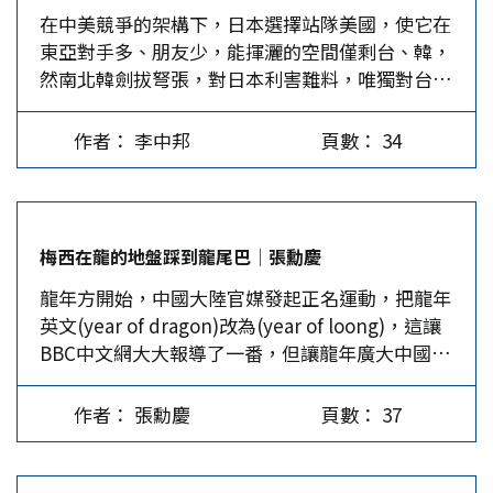
在中美競爭的架構下，日本選擇站隊美國，使它在
力。 今年1月底，中國國務委員、外事辦主任王毅
對放開「禁團令」踩了煞車，這不禁讓人想起去年
統正在閱讀芭芭拉塔克曼(Barbara…
東亞對手多、朋友少，能揮灑的空間僅剩台、韓，
與美國國家安全事務助理沙利文在泰國舉行「王沙
10月底，7千多名觀光業者舉辦餐會，邀國民黨總
然南北韓劍拔弩張，對日本利害難料，唯獨對台
會」。「王沙會」後，美國意識到「不能改造中
統候選人侯友宜參加，侯當場答應選上就會立即解
灣，日本不僅可引導台灣人「親日反中」，汲取高
國」的信號，立即引起世界關注。本文認為，可以
凍兩岸旅遊，逼得交長王國材在與業者座談時，也
階晶片製程也如探囊取物。 在國際上八面玲瓏的
從地區經濟合作方面，對中美緩和做一些分析，雖
急忙代表執政黨喊出今年3月1日解除「禁團令」。
作者： 李中邦
頁數： 34
日本，在東亞其實很孤單，唯一的盟國美國遠在太
然目前形勢不那麼明朗。 今年是美國大選年，中
現在看來當時的承諾，只是為了不讓票流向國民黨
平洋的東岸，而西太平洋這邊，從北到南，除了可
美競爭的態勢雖未明顯減緩，但態勢好於預期，說
的一場騙局、緩兵之計。…
牢牢拿捏台灣外，可以說沒有一個真朋友。 日俄
明中美緩和符合當前世界形勢的需要，也是世界各
相互敵視、制裁鬧僵 日俄之間有領土糾葛，日本
國所樂於看到的。…
梅西在龍的地盤踩到龍尾巴│張勳慶
政府及媒體認定俄羅斯的南千島群島是日本的「北
龍年方開始，中國大陸官媒發起正名運動，把龍年
方四島」（擇捉島、國後島、色丹島與齒舞群島）
英文(year of dragon)改為(year of loong)，這讓
領土。2月7日，日相岸田在「北方領土之日」還自
BBC中文網大大報導了一番，但讓龍年廣大中國人
我壯膽說，現在日俄關係嚴峻，但仍要堅持先解決
民惱火的是，足球明星梅西2月4日到了香港，卻全
領土問題，才締結兩國和平條約的方針。殊不知，
程未上場。…
日俄早就鬧僵了。 2022年2月俄烏戰爭爆發，東京
作者： 張勳慶
頁數： 37
就急著跟進美歐制裁俄國和普丁總統，凍結其資
產，迫使俄國停止北方領土的談判，停止發簽證，
不再讓四島的島民去掃墓。去年春天，俄軍在遠東