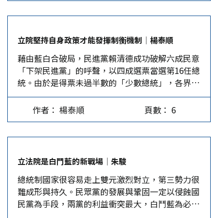
巡查行動，19日下午就有大陸海警登上金廈遊輪臨
檢30分鐘。兩岸緊張情勢快速升溫，引發台灣社會
各界熱議。 朝野政黨均表示「支持政府執法」，
立院堅持自身政策才能發揮制衡機制│楊泰順
但盼透過對話交流，避免兩岸衝突。國防部長邱國
藉由藍白合破局，民進黨賴清德成功破解六成民意
正則稱，「為避免戰爭及升高衝突，台軍不會主動
「下架民進黨」的呼聲，以四成選票當選第16任總
介入」。惟海委會主委管碧玲竟放狠話：「下次遇
統。由於是得票未過半數的「少數總統」，各界將
大陸海警船不要停」，但立即遭到退役將領怒嗆，
希望轉向以藍營為第一大黨的立法院，希望該黨能
「妳帶領國安團隊示範給國人看」。 金門事件發
重振立院的監督制衡機制，讓過去八年民進黨的專
展至今透露了幾項事實。一是大陸不乏制定「新常
作者： 楊泰順
頁數： 6
斷貪腐不會再次重現。然而，以憲政體制與歷史經
態、新互動規則」的籌碼，而且台灣每一次挑釁，
驗分析，這項期盼其實不符現實。因為立法院是合
反都成了大陸制定新常態的契機。例如，2022年8
議制，要有效執行憲法所賦予的制衡機制，必須在
月美國眾議院議長裴洛西來台，促成了大陸常態化
野黨立委能義無反顧地團結一心，但要達到這個境
飛躍「海峽中線」，這次又實現了福建海警在金廈
立法院是白鬥藍的新戰場│朱駿
界，目前條件似乎並不成熟。 憲政體制閹割了制
海域常態化巡查。 二是民進黨當局遇到事情只會
總統制國家很容易走上雙元激烈對立，第三勢力很
衡能力 台灣基本上採取與美國類似的行政、立法
耍嘴皮子，完全沒有膽量與能力「維護主權」，有
難成形與持久。民眾黨的發展與鞏固一定以侵蝕國
與分立制度，設計上以立院控制立法權、監督權與
人因此擔心，未來會有大陸執法船以「護漁」名義
民黨為手段，兩黨的利益衝突最大，白鬥藍為必然
預算審查權，以避免行政體系違背民意或上下其
進入各離島；金廈觀光船生意會一落千丈；金門漁
之勢。行政權與其他三權的人事權掌握在綠營手
手。美國行憲史上，此一設計確實曾迫使總統在人
民不敢出海打魚。甚有人說，大陸只要讓金門的補