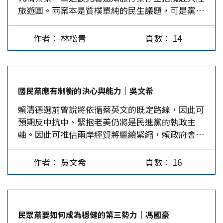
旅遊團。兩案本是質樸單純的民生議題，可是黨派
不巧的是年假結束時，距離2月20日開議只剩5天，
不能增加或挪移，嚴重剝奪了國會實現政策主張的
腦充血後，公益退散，唯黨利是圖，民主政治水平
其中又有一天是周日，4天時間根本來不及籌備，
空間。近年來被濫用的「特別預算」制度，更實質
亦隨之潰敗。 黨派腦政治，護黨不利民 今年春節
更何況召開臨時會的主題是年前台中市衛生局檢驗
閹割了立院的預算審查權，致使行政體系可以進行
作者： 林松青
頁數： 14
前，經濟部所屬台糖公司生產的梅花豬肉，遭台中
出台糖梅花豬肉含有瘦肉精事件，它並沒有急迫
政策買票。…
市政府抽檢出含禁用瘦肉精西布特羅
性，在正式開議後另行安排專題報告即可，似無召
(Cimbuterol)。市府發布食安警訊前告知衛福部，
開臨時會的必要。結果在韓國瑜院長的斡旋下，化
次長王必勝卻傳令要慎重，別急著公布。 食安攸
解了此一爭議。這不僅免除了一場兩院的爭議，同
國民黨應有制衡的決心與能力│吳文希
關民命和健康，台中市政府於年節旺季抽驗市售肉
時也樹立了議長中立的典範，這對立法院及韓國瑜
賴清德選前曾說將依循蔡英文的既定路線，因此可
品發現禁藥，為免肉品售罄，消費者吃下肚才示
來說都是件好事，有利於未來的議事運作。 此事
預期反中抗中、緊抱老美仍將是民進黨的執政主
警，自可依法即時發布警訊。不料，台中市府本於
會在年假即將結束之際抓住媒體的注意力，關鍵在
軸。因此可推估兩岸經貿將繼續緊縮，賴政府會繼
保護食安「寧快勿慢、寧緊勿鬆」的原則發布警訊
於立法院將是未來四年的政治運作中心，當然，根
續照價購買美國武器，對於美國會對台灣已支付了
後，遭民進黨政府、民代、網工、綠媒一致質疑。
本原因是這屆立法院三黨不過半的格局。所以立法
220億美元的19筆軍購案延遲至2027年後交貨，大
有的說是實驗室污染；有的說禁藥價昂不可能用於
院裡，在野黨的任何攻防舉措都會立即引起注意。
作者： 吳文希
頁數： 16
概也只能無可奈何，從未想要索取衍生性的利息。
餵豬；有的說從進口藥商追蹤通路發現，未曾供應
基此，2月1日立法院正副院長的選舉過程中，民眾
食安官員不該推諉塞責 2月初，台中市食品藥物安
給養豬場。 台糖否認用禁藥，經濟部長對食安警
黨的立場曾引起媒體高度關注，這次臨時會提議也
全局自國防部台中福利站台糖梅花肉片中查驗出不
訊說遺憾，即使複檢證實仍含禁藥，還是挺台糖說
引起媒體注意。這些例子都告訴我們，立法院裡的
得檢出的「西布特羅」禁藥，但衛福部卻說未驗出
沒有就是沒有。衛福部次長王必勝指稱，台中市檢
政黨黨團議題攻防才是政治核心，這與過去總統府
民眾黨要如何成為穩健的第三勢力│馮國豪
這種禁藥；衛福部不但拒絕中市派員參與檢測，還
驗結果有五大荒謬：包括官、民各方再抽檢同批次
和行政院是政治核心的狀況稍有不同。 當然，這