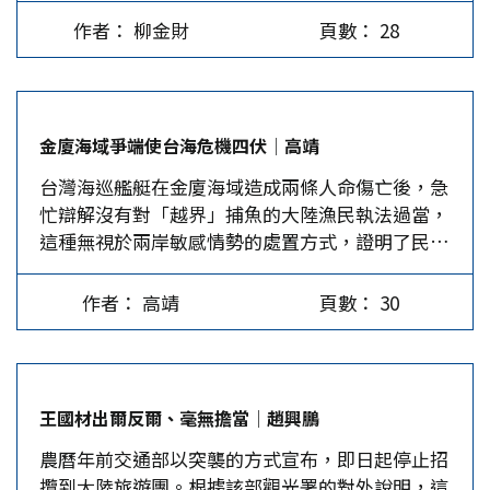
的部分仍可出團。一石激起千層浪，引發台灣社會
命，都是善意、都是愛，這才是事實」。這樣的回
者舉行協調會議，決議停止刊登赴大陸旅遊廣告及
作者： 柳金財
頁數： 28
民眾及旅遊業的抨擊。 毋庸置疑，正當台灣旅遊
應聽起來很諷刺，但至少代表民進黨知道事態嚴
招攬新團。同一天，立法院要求觀光局將大陸地區
業對開放大陸旅遊團摩拳擦掌、大展鴻圖之際，民
重，擔心陸方之後會有一連串的強硬措施，才有此
列為「高危險旅遊區」，各縣市旅行業及民間團體
進黨政府毫無預警地中止原已規劃團客赴陸旅遊方
回應。 陸委會則搬出《台灣地區與大陸地區人民
也紛紛發動抵制前往大陸旅遊，並有近百赴大陸的
案，這恐將進一步惡化兩岸關係互動。 兩岸缺政
關係條例》（下稱兩岸條例）反駁：「依照兩岸條
旅遊團取消行程。…
金廈海域爭端使台海危機四伏│高靖
治基礎無法協商 對於M503航線，大陸國台辦稱
例第29條的規定，大陸船舶未經許可，不得進入台
台灣海巡艦艇在金廈海域造成兩條人命傷亡後，急
M503航線位於上海飛行情報區內，設立和啟用此
灣限制及禁止水域」，而其中就包含了金門；並聲
忙辯解沒有對「越界」捕魚的大陸漁民執法過當，
航線為其民航空域管理的一項常規工作，此次調整
明為維護漁民權益，依法驅離或扣留越界船舶，以
這種無視於兩岸敏感情勢的處置方式，證明了民進
係為緩解有關地區航班增長壓力、保證飛行安全，
前如此、現在如此，未來也將繼續執法，不會因此
黨政府根本不知道一觸即發的危機已迫在眼前，這
減少航班延誤，利於改善兩岸航班營運，便利兩岸
改變。 不過，筆者認為，大陸海警船若繼續自由
才是台灣目前的重大危機。 曾擔任駐美代表與外
人員往來。陸委會則回應，此為陸方繼2018年片面
進出金門海域，民進黨政府恐怕也不敢驅離。這就
作者： 高靖
頁數： 30
交部長的錢復說過，兩岸政策是外交政策的上位政
宣布啟用北上航路後，再次未經協商即公布相關作
好比2019年4月1日愚人節當天，蔡英文宣示，只
策。同理，兩岸政策也當然是軍事防衛政策的上位
法，不僅「罔顧飛安」、「不尊重台灣」；也刻意
要共機蓄意越過海峽中線，軍方第一時間必定強勢
政策。台灣現在最大的危機是兩岸問題，主張台灣
以民航「包裝對台政治乃至軍事的不當企圖」，具
驅離。結果，近兩年來，解放軍機、軍艦已無數次
獨立、汲汲於製造兩岸情勢緊張的民進黨政府，除
有改變台海現狀的疑慮；要求大陸停止此決定。
越過海峽中線，民進黨總是裝作沒看見。如今發生
王國材出爾反爾、毫無擔當│趙興鵬
了否認一個中國外，更刻意把兩岸問題簡化為軍事
顯然，民進黨政府將M503航線相關限制的責任歸
金門事件，民進黨又講了同樣的場面話，台灣民眾
農曆年前交通部以突襲的方式宣布，即日起停止招
勝負，不在乎犧牲萬民，只在乎成全少數民進黨人
之於彼方；然如眾所周知，兩岸協商無法重啟，根
就等著看民進黨如何再次表演唾面自乾吧。…
攬到大陸旅遊團。根據該部觀光署的對外說明，這
的政治狂妄。 民進黨政府的國防部大搞城鎮戰與
源於欠缺「九二共識」的政治基礎。馬英九主政時