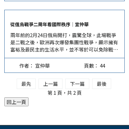
13日，金正恩搭乘專車抵達俄國遠東濱海邊區的海
告北約(NATO)盟國，若未足額投入軍費，在遭到
參崴，與普丁就兩國軍事合作、俄烏戰爭等問題進
俄羅斯攻擊時，他將不會給予保護。他甚至說，他
行會談。金正恩表示加強朝俄關係是北韓外交的一
將鼓勵俄羅斯對欠錢的國家「為所欲為」。有些人
從俄烏戰爭二周年看國際秩序│宣仲華
貫立場，未來雙方在對抗西方軍事挑釁上將進一步
認為，這只是川普慣用的選舉語言，其他民眾可能
兩年前的2月24日俄烏開打，震驚全球，此場戰爭
加強戰略合作。在參觀俄國東方太空火箭發射場，
覺得美國長期被盟友占便宜，高興看到川普給點顏
是二戰之後，歐洲再次爆發集團性戰爭，顯示擁有
聽取火箭技術的簡報時，普丁被詢及是否能協助北
色，但川普的話透露出，如果他再次執政，國際秩
富裕及最民主的生活水平，並不等於可以免除戰
韓發展衞星時，普丁答：這就是我們來到東方太空
序恐將大幅改變，後果難以預料。 2月14日，《紐
爭。俄烏戰爭這把火尚無停歇的跡象，隨時都有可
發射場的原因。16日，金正恩在俄國防長邵亦古的
約時報》白宮首席記者貝克(Peter…
能引發更大規模的全面戰爭。 備戰能夠止戰？ 去
陪同下，參觀了俄空軍戰機、極音速導彈，並登上
作者： 宣仲華
頁數： 44
年底，以哈戰爭更撕破了人道主義的假象，平常先
俄太平洋艦隊戰艦。俄外交部發言人貝斯科夫表
進國家滿口人權自由，卻無力制止以色列對加薩的
示：雙方將在可能的領域發展關係。 在烏克蘭戰
最先
上一篇
下一篇
最後
屠城，還屢次阻擋絕大多數國家在聯合國安理會、
事吃緊之際，俄羅斯急需得到北韓的炮彈和導彈支
大會即刻停火的決議。此外，西方國家不停地輸送
第 1 頁，共 2 頁
援，而北韓則希望取得俄羅斯衞星及核潛艦等先進
武器、金錢到烏克蘭前線，錢被用來搧風點火，而
科技，此外，金正恩也有意向俄方尋求糧食援助。
不是用來止戰、用來人道救援。這個矛盾現象再次
去年7月，邵亦古訪問北韓，出席韓戰停戰70周年
掀翻西方世界的蠻橫與虛偽，不禁使人懷疑，所謂
活動，雙方除討論擴大軍事合作外，金正恩亦邀請
G7富裕國家的道德底牌，只不過是在展示輾壓不
普丁訪問北韓，邵亦古則順勢先邀請金正恩來俄訪
聽話的人的力量，用以要脅南方國家遵守富人的規
問。 西方報導指出，俄朝正進行軍武談判，俄羅