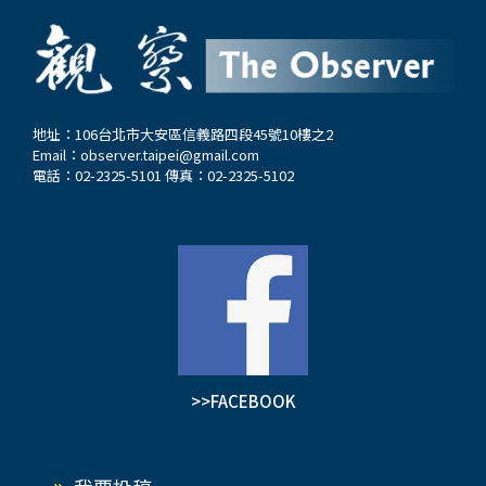
範。 G7中最有實力的美國，一再宣揚航行自由權
斯希望獲得更多武器彈藥補充，以加強在烏克蘭的
及以規則為基礎的國際秩序，但規則是以強大的武
作戰行動。今年1月10日，美國及其盟邦共同譴責
力為後盾，這套國際秩序其實是保障自身利益的叢
俄羅斯使用北韓的短程導彈攻擊烏克蘭，違反了聯
林法則。美國長年靠著超額軍武備戰，卻年年爆發
合國安理會的決議。…
戰爭，顯示備戰並不能止戰，一如民主自由不等同
地址：106台北市大安區信義路四段45號10樓之2
Email：
observer.taipei@gmail.com
於政治正確。 台灣剛落幕的選舉，勝選一方恰好
電話：02-2325-5101 傳真：02-2325-5102
是口號式民主與備戰的代表。任何一個制度若不經
常性地反思、只知墨守成規，很容易走向死胡同，
清末以前的中國、百年以前的英國，國力都曾不可
一世。同理，誰能保證美國不會逐步衰退？…
>>FACEBOOK