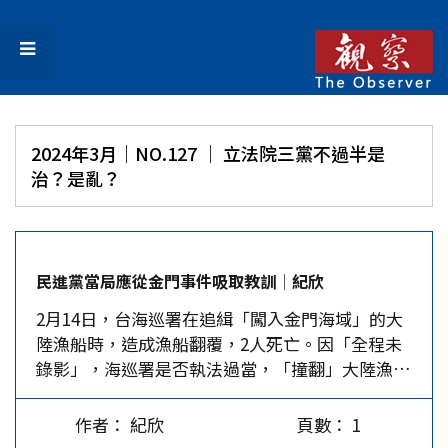
2024年3月｜NO.127 │ 立法院三黨不過半是
治？是亂？
民進黨當局應從金門事件吸取教訓│紀欣
2月14日，台海巡署在追緝「闖入金門海域」的大
陸漁船時，造成漁船翻覆，2人死亡。因「全程未
錄影」，海巡署是否執法過當，「撞翻」大陸漁
船，至今仍各說各話。不過，陸方已迅速採取反制
行動，正式否認金廈海域有「禁止、限制水域存
作者： 紀欣
頁數： 1
在」，宣布福建海警局將在該海域展開常態化執法