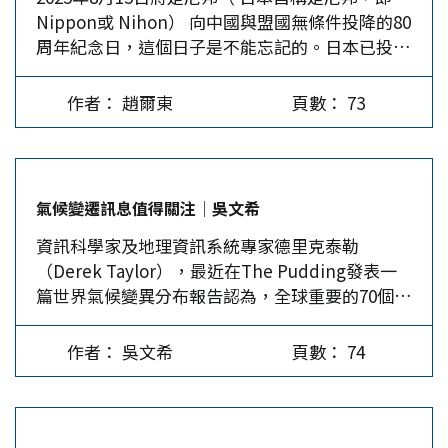
Nippon或 Nihon） 向中國與盟國無條件投降的80
來台的歷史學者如夏德儀、沈剛伯、劉崇鋐、徐子
周年紀念日，這個日子是不能忘記的。日本已投降
明、郭廷以、李宗侗、姚從吾、方豪、張貴永等，
80年了，一向愛好和平，講求「己所不欲勿施於
加上從日本留學回來的本土學者楊雲萍、陳荊和
人」的中國人，無需記恨日本，但日本到現在還沒
等，從零做起。首先成立台灣大學歷史系，後來陸
作者： 趙爾東
頁數： 73
有勇氣承認、悔改其二戰時的犯罪行為。曾為二戰
續成立的台灣師大、政治大學、成功大學、東海大
時的罪行道歉的德國前總理布蘭特（Willy
學、輔仁大學、東吳大學、中國文化大學、暨南大
Brandt）說，一個不為其罪行懺悔的民族，是沒
學等大學的歷史系，都是請台大歷史系的教授協助
有希望的民族。…
創辦。台灣史學界的另一源頭是隨國府遷台，座落
氣候變遷訊息值得關注│吳文希
在台北南港的中央研究院歷史語言研究所。 至於
資訊科學家及地理資訊系統專家德里克泰勒
史學界發表研究成果的園地，則是1950年代初台大
（Derek Taylor），最近在The Pudding發表一
創辦的《文史哲學報》及史語所復刊的《史語所集
篇世界氣候變異分布報告認為，全球重要的70個大
刊》，但這二學報基本上只收內稿，一般學者發表
城市的氣候區域到2070年將有所改變，如原屬溫帶
的學術期刊，則是《大陸雜誌》，因它園地公開，
的洛杉磯因增溫3 C之故變成為乾旱的沙漠地域；
又是半月刊，作者與讀者較多，影響較大。 封閉
作者： 吳文希
頁數： 74
原屬於寒冷地區的北歐國家會轉變成溫帶地區；莫
的1950年代 1950年代國府遷台初期風雨飄搖，在
斯科則是唯一仍屬寒冷地帶的城市。 全球氣候變
恐共的氛圍中，對文化思想學術採高壓與封閉政
遷現況…
策，將未隨國府來台學者的著作，尤其是批判社會
的三十年代文學一律禁錮，不得持有與閱讀，否則