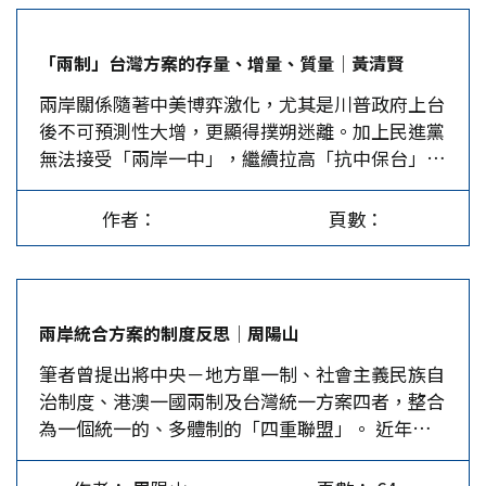
歲老兵尋根祭祖」活動。 漫長人生，遙望家鄉青
談判時也持同樣論點。戴瑞明隨後拜託英國國會議
山 唐藩松1925年4月生於瀏陽縣北星橋唐家灣，兄
員及執政的保守黨兩位副主席議員艾諾德爵士
「兩制」台灣方案的存量、增量、質量│黃清賢
弟姐妹共12人，他排行第11。其祖父唐能悠創立私
（Sir…
兩岸關係隨著中美博弈激化，尤其是川普政府上台
塾，設館課徒，讓他自幼受到良好的教育和薰陶。
後不可預測性大增，更顯得撲朔迷離。加上民進黨
1942年，17歲的唐藩松投筆從戎，編入國民革命
無法接受「兩岸一中」，繼續拉高「抗中保台」基
軍37軍60師179 團，這個團前身是上海抗日勁旅19
調，導致台海緊張風險疊加。 不過，中國大陸迄
路軍改編，後一直在湖南與日軍周旋。…
今未放棄「和平統一」的主軸，對於和統下的「一
作者：
頁數：
國兩制」台灣方案存有希望，因此台灣民眾不必用
有色眼光看待「兩制」台灣方案，而應改用盤活
「兩岸」存量、培育「兩制」增量、提升「統一」
質量，來看待「兩制」台灣方案，思考台灣前途、
兩岸統合方案的制度反思│周陽山
尋求台灣最大利益。 台灣方案的「盤活兩岸存
筆者曾提出將中央－地方單一制、社會主義民族自
量」就是強化「五個充分」，也就是「充分考慮台
治制度、港澳一國兩制及台灣統一方案四者，整合
灣現實情況，充分吸收兩岸各界意見和建議，充分
為一個統一的、多體制的「四重聯盟」。 近年來
照顧到台灣同胞的利益和感情；確保國家主權、安
國際形勢快速變異發展，民主制度面對由內而外的
全、發展利益的前提下，和平統一後，台灣同胞的
各種新挑戰，包括民粹主義對美國與歐洲大陸的衝
社會制度和生活方式等將得到充分尊重，台灣同胞