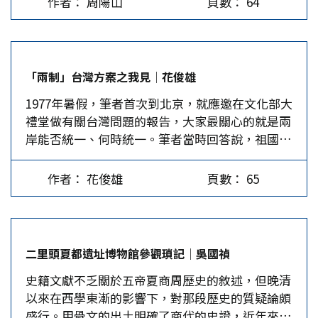
作者： 周陽山
頁數： 64
擊，導致川普重新上台；歐盟各國領導人也不斷換
的私人財產、宗教信仰、合法權益將得到充分保
血、迎接新挑戰；新興民主國家內部也出現「非自
障。」 「培育兩制增量」是和平統一後，台灣經
由民主」、「民選的獨裁」與「民選式威權」等特
濟將以大陸市場為廣闊腹地，發展空間更大，台灣
殊的制度變貌。台灣2024年5月後的治理型態則是
財政收入盡可用於改善民生；而且台灣永保太平，
「兩制」台灣方案之我見│花俊雄
「雙重少數執政」與「行政權-立法權零和對
民眾安居樂業；有台灣與大陸合作為依靠，台灣民
1977年暑假，筆者首次到北京，就應邀在文化部大
抗」，造成政治對立與行政怠惰。在這樣的時空背
眾的民生福祉會更好，發展空間會更大，在國際上
禮堂做有關台灣問題的報告，大家最關心的就是兩
景下，重新反思中國統一與兩岸統合方案，應思考
腰杆會更硬、底氣會更足，更加安全、更有尊嚴。
岸能否統一、何時統一。筆者當時回答說，祖國統
以下各項課題。 第一、中國統一方案必須衡量歷
台灣不需增加國防預算高達GDP的10％，繳交幾乎
一是必然的，但目前還存在不少問題，最重要的就
史傳承、兩岸情勢與中國自身的發展條件與文化底
等於現有總預算額度的保護費，看著「護國神山」
是社會民生問題。 當時中國的個體經營還是資本
蘊，選擇一套符合「中國式現代化」的制度建構。
高科技產業被搬離台灣，而且委曲地將自己推到中
作者： 花俊雄
頁數： 65
主義的尾巴，必須予以割除，但台灣有成千上萬的
此外，當前許多經歷民主改革與政治轉型的非西方
美衝突的前線。 至於「提升統一質量」，可從大
攤販，如果予以割除，就會危及其生計，必然會遭
國家，在憲政體制的變革過程中，承受著不斷挫敗
陸現階段希望爭取台灣民心的「兩岸融合發展」談
到頑強的抵抗，因此必須表明，統一後，台灣的經
的沈痛教訓，也應引以為鑑。 第二、民主與民粹
起，因為融合發展就是「一加一大於二」，兩岸統
濟體制將會保留。另外，台灣實行地方自治，有各
乃一線之隔，美國目前正陷入民粹主義與反智陷阱
一的價值也是如此。大陸主張兩岸融合發展既要著
二里頭夏都遺址博物館參觀瑣記│吳國禎
種各樣的地方選舉，也必須予以保留。 1981年
中，形成一股強大的「反建制風潮」，甚至否定過
眼大局大勢，又要注重落實落細；要加強兩岸交流
史籍文獻不乏關於五帝夏商周歷史的敘述，但晚清
「葉九條」發表前，筆者受國務院邀請回國，在北
去的民主論述，改由領導人憑個人直覺與隨機智慧
合作，加大文化交流力度，把工作做到廣大台灣民
以來在西學東漸的影響下，對那段歷史的質疑論頗
京鐵獅子胡同孫中山先生的故居，與日後社科院台
決定國家的大政方針。台灣同樣因民粹與反智而陷
眾的心裡，增進台灣民眾對民族、對國家的認知和
盛行。甲骨文的出土明確了商代的史證，近年來夏
灣研究所的骨幹，進行了一個星期的交流討論。當
入空前的困境，憲政主義、分權制衡的自由民主機
感情。…