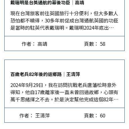
戴瑞明是台英通航的幕後功臣│高靖
現在台灣旅客前往英國旅行十分便利，但大多數人
恐怕都不曉得，30多年前促成台灣通航英國的功臣
是當時的駐英代表戴瑞明。戴瑞明2024年底出版了
回憶錄，揭露當年與英國談判通航的秘辛。 1980
年代台灣經濟實力漸增，台灣與英國的貿易量超過
作者： 高靖
頁數： 58
香港、大陸之和，台灣赴英留學與旅遊的人數大
增，英航認為有利可圖，透過英國國會議員遊說駐
英代表處介入協調。1991年華航及長榮航空與英航
談判，但始終沒有進展。 高齡近90的戴瑞明說，
百歲老兵82年後的返鄉路│王清萍
英國運輸部1990年4月同意英航及維金航空載運客
2024年9月29日，我在訪問抗戰老兵唐藩松時意外
貨班機自香港延伸到台北。華航早在1988年即與英
得知，他自17歲離家後一直未曾回過故鄉，心頭有
航取得飛航協議，但大陸反對漆有國旗的華航飛倫
萬千思緒揮之不去。於是決定幫他完成這個82年的
敦，華航不肯讓，長榮也難有著力點。 台英通航
心願。一個月的時間裡，辦好所有返鄉手續，踏上
事涉政治敏感 戴瑞明回憶，英方顧慮1997年香港
全程陪同其六天五夜「百歲老兵尋根祭祖」行程。
回歸前開闢倫敦－台北直航會橫生枝節。他在1991
作者： 王清萍
頁數： 60
唐藩松返鄉消息轟動了湖南瀏陽，包括湖南衛視、
年5月與華航、長榮代表和英航談判時，華航主張
瀏陽電視台等近30家大陸媒體，都報導了「台灣百
英航先與華航交換航權，長榮與英國交通部及英航