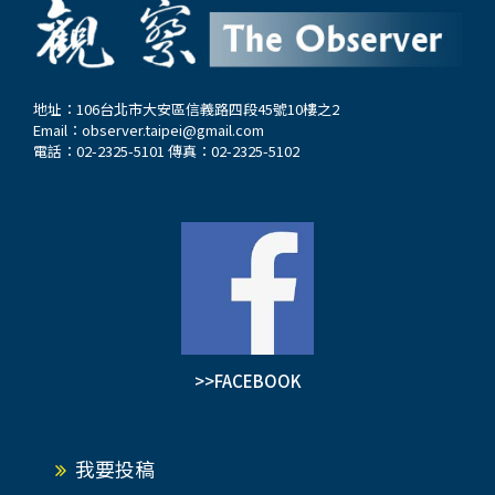
才意識到是地震了，急忙跳起來，向樓下奔去。
樓下大廳裡有人叫道：「地震了！」另一個聲音笑
道：「啥地震，我活了幾十年還沒遇到過地
震…」，「真的地震了，我沒騙你！」同時一群人
地址：106台北市大安區信義路四段45號10樓之2
Email：
observer.taipei@gmail.com
朝大門口跑去。我跟著他們跑了出去。 外面人
電話：02-2325-5101 傳真：02-2325-5102
影、叫聲一片。他們都是剛從各個樓房裡跑出來
的，一張張臉上帶著驚魂未定的神情。人們三五成
群聚在一起，心有餘悸地講述著剛才的經歷，一邊
不安地抬頭看著身邊的樓房。…
>>FACEBOOK
我要投稿