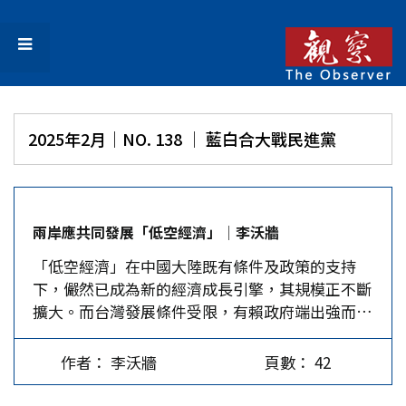
2025年2月｜NO. 138 │ 藍白合大戰民進黨
兩岸應共同發展「低空經濟」│李沃牆
「低空經濟」在中國大陸既有條件及政策的支持
下，儼然已成為新的經濟成長引擎，其規模正不斷
擴大。而台灣發展條件受限，有賴政府端出強而有
力的政策扶持。兩岸若能在此方面交流合作，則有
助於彼此的互惠成長。 「低空經濟」通常指1,000
作者： 李沃牆
頁數： 42
公尺以下的載人和無人空中活動，即以支持各類航
空器低空飛行與運營而建立的綜合經濟形態，包括