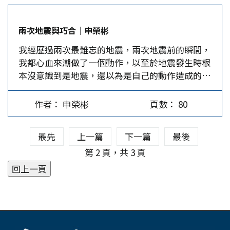
門）為其中之一，蔡、許、翁、李、張、黃、王、
也可以讓水中的總三鹵甲烷濃度降到最低。(3)不
呂、劉、洪、林、蕭12姓隨陳淵入島開墾。金門黃
喝、不買瓶裝水，因裡面有超級多的塑膠微粒。
兩次地震與巧合│申榮彬
姓宗族是從河南固始南遷泉州，再到同安，再渡海
(4)外出時自備不鏽鋼水壺，環保又健康。 第二
我經歷過兩次最難忘的地震，兩次地震前的瞬間，
到金門。 金門各姓氏日後再播遷各地，包括台灣
招：降低空氣污染 人只喝水大概能活30天左右，
我都心血來潮做了一個動作，以至於地震發生時根
或南洋，如康熙年間王世傑到竹塹開墾，乾隆年間
但如果不呼吸幾分鐘後就會死亡。一天吸入的空氣
本沒意識到是地震，還以為是自己的動作造成的，
鄭用錫父親鄭崇和到苗栗，生下鄭用錫，又搬到新
大約10立方公尺，相當於30個浴缸大小的量。污染
等明白是地震時，我覺得地震就像是個促狹鬼，潛
竹竹塹。清道光年間開澎進士蔡廷蘭到澎湖。台灣
的空氣會導致過敏性疾病、呼吸道疾病、心臟血管
伏在附近窺伺著我，看到時機來了，便突然跳出來
在清代的幾個著名書院的主講人是金門人，如淡水
疾病及癌症等。呼吸新鮮空氣的方法有：(1)隨時
作者： 申榮彬
頁數： 80
惡作劇。 在鄭州被汶川大地震震到 第一次是四川
廳的明志書院是鄭用錫，澎湖文石書院山漲是金門
關注空氣品質指標(AQI)，可在環境部的空氣品質
汶川大地震，發生在2008年5月12日下午2點28
清代舉人林豪，還有幾處地方誌的主撰者也是金門
監測網(https://airtw.epa.gov.tw/)或手機下載的
最先
上一篇
下一篇
最後
分，幾分鐘後地震波傳到鄭州。當時我在鄭州四層
人。文風鼎盛、開化較早的金門稱得上是台灣文化
APP…
樓的房間裡桌子前，突然覺得頭暈。心裡這麼想著
第 2 頁，共 3 頁
之母。…
便直起身子，想躺到床上休息一下。剛直起身子，
手還沒離開桌面，發現桌子劇烈地晃動著。我用力
搖搖頭、眨眨眼，想使自己清醒。但桌子的確在來
回晃動！就在這時，桌上的一堆書呼啦啦落在地板
上；驚慌中我又突然發現，床頭掛在衣架上的衣服
也搖擺起來。我看了一下窗口，窗子關著沒風，這