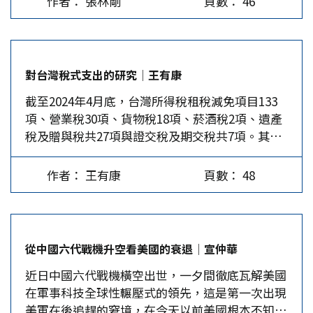
作者： 張林剛
頁數： 46
力，不僅德國車企如大眾、奧迪、寶馬和賓士苦苦
裝、汽油和公用事業等與生活相關類別的價格上揚
場。…
掙扎，日本車企也岌岌可危。2023年大陸出口
速度，超過整體消費的價格，此現象對許多中低收
522.1萬輛汽車，取代日本成為全球最大汽車出口
入家庭造成不成比例的衝擊；亦即自通膨升溫以
國。 日本車企的沒落 近年來中國電動車市場呈現
來，收入在最底層的20%家庭，必須將較多比例的
對台灣稅式支出的研究│王有康
井噴式增長，研發時間大幅縮短，從概念到落地生
支出分配在購買生活基本用品上，嚴重排擠了可以
截至2024年4月底，台灣所得稅租稅減免項目133
產平均大概18個月，比日本品牌研發的周期縮短一
自由分配的份額，例如沒有較充分的預算安排家庭
項、營業稅30項、貨物稅18項、菸酒稅2項、遺產
半，而且在用戶體驗、智慧互聯、產品設計、自動
旅遊。 由於川普在經濟政策思維上，始終堅持以
稅及贈與稅共27項與證交稅及期交稅共7項。其中
駕駛和數位技術等方面都取得長足進步。根據滙豐
關稅為手段，甚至宣稱在首任總統期間，對中國大
部分稅式支出是否允當，本文擬加以探討。 稅式
銀行（HSBC）和瑞銀（UBS）等公司的行業預測
陸進口的產品加徵關稅，並未造成明顯通膨。川普
支出應符合公平原則 「稅式支出」(tax
報告：2025年中國境內電動車銷量將超過1200萬
認為，其他國家「讓美國的就業機會減少」，主張
作者： 王有康
頁數： 48
expenditure)最早由美國學者沙瑞提出，是政府
輛，年增長率20%。反觀日本車企，卻長期執迷於
對各國進口的產品加徵關稅，除將有助於減少進
除了實際直接的支出外，對特定個人、群體或事項
燃油車的過往成績，遲遲無法向電動車轉型。
口，降低對外貿易赤字外，還可以將其缺口轉換為
提供租稅減免、稅基減免、稅率優惠等措施，所造
2024年11月27日，美國彭博社的調查統計顯示：
提高美國生產供應，則本土業者能以「較高」的薪
成的稅基侵蝕，台灣於2020年訂定「稅式支出評估
本田、豐田和三菱等日本傳統車企，不僅在中國這
資提供美國勞工就業機會，藉此解決美國底層社會
從中國六代戰機升空看美國的衰退│宣仲華
作業辦法」，主要目的在於利用稅額扣抵、稅基減
個全球最大的汽車市場節節敗退，而且在新加坡、
所存在的失業、低薪、貧窮問題，進而緩和通貨膨
近日中國六代戰機橫空出世，一夕間徹底瓦解美國
免、成本費用加成減除、免稅項目、稅負遞延、優
馬來西亞、泰國和印尼等地的市場份額也被中國電
脹的壓力。…
在軍事科技全球性輾壓式的領先，這是第一次出現
惠稅率、關稅調降或其他具減稅效果之租稅優惠方
動車品牌蠶食。從2019到2024年9月，日本品牌在
美軍在後追趕的窘境，在今天以前美國根本不知軍
式，使特定對象獲得租稅利益的補貼。 以租稅公
新加坡下降了18%，在印尼下降6.1%，在泰國下