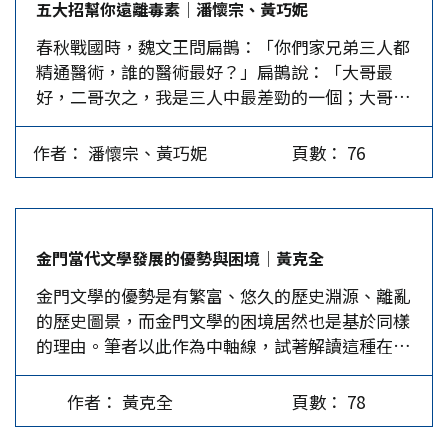
五大招幫你遠離毒素│潘懷宗、黃巧妮
就有牢獄之災。在明史論著方面，1949年以前批判
春秋戰國時，魏文王問扁鵲：「你們家兄弟三人都
明代黑暗面的史著，如吳晗的《朱元璋傳》、李文
精通醫術，誰的醫術最好？」扁鵲說：「大哥最
治的《晚明民變》、丁易的《明代特務政治》等均
好，二哥次之，我是三人中最差勁的一個；大哥治
不再流通。當時台灣文史界幾乎無書可讀，人稱為
病是在病情發作之前，那時候病人根本不覺得自己
「文化沙漠」。…
有病，大哥就能洞察機先，防範疾病於未然。二哥
作者： 潘懷宗、黃巧妮
頁數： 76
治病是在大病初起時，病人雖覺得痛苦但都能治
好，鄉里間遂傳二哥治小病頗靈，故小有名氣。而
我治病都是在病情十分嚴重時，此時只要我治好其
中寥寥數人，就被說成是活菩薩，但其實預防疾病
金門當代文學發展的優勢與困境│黃克全
才是王道。」魏文王這才恍然大悟，求教預防之
金門文學的優勢是有繁富、悠久的歷史淵源、離亂
道。以下是現代預防疾病的五大招數。 第一招：
的歷史圖景，而金門文學的困境居然也是基於同樣
喝最乾淨的水 身體的構造有70%是水，我們每天
的理由。筆者以此作為中軸線，試著解讀這種在邏
要喝入大約2000cc的水，所以避免喝到遭污染的
輯上不可證偽的悖論，或說詭局。 金門文風鼎盛
水最重要，方法是：(1)若經濟狀況許可，可以在
開化較早 根據清代《金門志》記載，晉代共有
家中自來水加裝濾水器，並注意定期更換濾心。如
作者： 黃克全
頁數： 78
蘇、陳、吳、蔡、呂、顏6姓家族因躲避戰禍移居
有水塔，須定時清洗，並加鎖加蓋。(2)自來水煮
金門。唐代朝廷在泉州設置5個牧馬場，浯洲（金
滾後，掀蓋再續煮幾分鐘，能讓三鹵甲烷揮發掉，