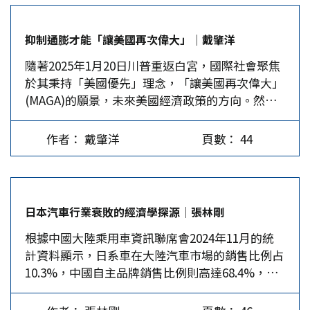
低空研發製造、消費運營、基礎設施、綜合保障
等，進而形成低空產業鏈。發展低空經濟有兩項關
抑制通膨才能「讓美國再次偉大」│戴肇洋
鍵任務，一是改造升級傳統通用航空業綠色化、智
隨著2025年1月20日川普重返白宮，國際社會聚焦
能化，二是培育壯大新興無人駕駛航空新業態。換
於其秉持「美國優先」理念，「讓美國再次偉大」
言之，低空經濟就是「低空飛行+經濟活動」，其
(MAGA)的願景，未來美國經濟政策的方向。然
涉及領域多元、產業鏈條強勁、應用場景複雜、輻
而，美國民眾最關心的議題莫過於川普政府如何消
射效果明顯，是全球主要經濟體角逐的新領域。
弭「通貨膨脹」所造成的生活壓力。誠如川普在選
全球低空經濟發展概況 伴隨技術的發展和政策的
作者： 戴肇洋
頁數： 44
前批判拜登政府，過去四年來，忽略了通膨對美國
逐步開放，低空經濟逐漸成為各國探索經濟增長的
家庭生活的威脅。 回顧2022年以來，美國消費物
新方向。在全球範圍內，低空經濟的發展呈現出不
價年增率急劇上揚，許多家庭因受通膨壓力，生活
平衡的局面。一些航空業發達的國家，如美國、歐
陷入困境。雖然2024年12月通膨年增率下滑至
盟成員國、加拿大和澳洲，早已建構完善的通用航
日本汽車行業衰敗的經濟學探源│張林剛
3.4%，但仍屬偏高水準，使得中低收入家庭難以
空體系。美國擁有世界最成熟的低空經濟市場，其
根據中國大陸乘用車資訊聯席會2024年11月的統
感受物價略為緩和，這似乎說明，通膨議題是協助
通用航空器貢獻了數千億美元的經濟效益。歐洲則
計資料顯示，日系車在大陸汽車市場的銷售比例占
川普勝選的重要關鍵之一。 通膨衝擊中低收入家
將低空經濟與觀光產業結合，例如熱氣球旅遊和輕
10.3%，中國自主品牌銷售比例則高達68.4%，其
庭 其實，全球極富盛名的牛津經濟研究院在研究
型飛機探索服務。與此同時，新興市場國家也在積
次是德系的13.5%。面對來勢洶洶的特斯拉和以比
報告中指出，新冠疫情爆發後，「通膨衝擊」對美
極布局低空經濟。中、印、巴西等國家逐步放寬空
亞迪、小鵬、小米、理想和蔚來等中國造車新勢
國家庭的預算造成持久影響，其中住房、食品、服
域管制，支持創新應用，並吸引國內外企業進入市