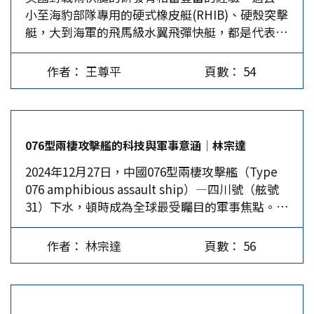
小至海豹部隊專用的硬式橡皮艇(RHIB)、硬殼突擊
型自走砲的最佳搭檔。 M-109A7自走砲是「貝宜系
最先進的代名詞，不知從何時開始，西方就是一個
艇，大到海軍的飛馬級水翼飛彈快艇，都是代表性
統」（BAE System）公司的產品，全車總重約
現代化的霸權，包括文化、教育、經濟、科技、軍
產物。而本文主角的M80短劍快艇(M80
38.1噸，車體長度9.1公尺，寬度3.15公尺，高度為
事、影響力，占有壟斷性的優勢。《經濟學人》總
Stiletto)，採用全新設計理念，是新世代戰術快艇
3.25公尺，新款的A7自走砲僅需4名人員操作，分
編輯比爾艾摩特（Bill…
作者： 王尊平
頁數： 54
的代表作。 研發規格 M80是由美國海洋工程承包
別為指揮官、駕駛、砲手、裝填手。能攜帶39枚
商M船公司(M Ship…
M284…
076型兩棲攻擊艦的科技與軍事意涵│林宗達
2024年12月27日，中國076型兩棲攻擊艦（Type
076 amphibious assault ship）―四川號（舷號
31）下水，頓時成為全球最受矚目的軍事焦點。事
實上，在此之前，包括美國智庫在內的中西方軍事
專家即很關注該款兩棲攻擊艦，原因在於076型兩
作者： 林宗達
頁數： 56
棲攻擊艦對中國大陸具有相當重要的科技與軍事意
涵。…