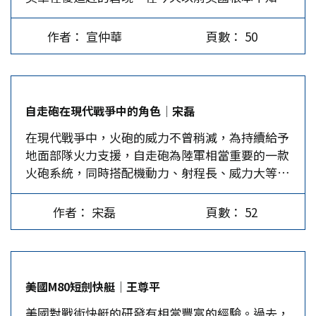
事科技上在後追趕的滋味，更難堪的是，美國還不
平性而言，如果稅式支出的好處由高所得者享受較
降12%，在馬來西亞下降4.9%。日本占全球乘用
知何時能把第六代戰機飛上天。這一記悶棍打得美
多，將違反所得愈高應繳納愈多稅負的垂直公平原
車產量的份額從1998年的21.6%，下降至2023年的
作者： 宣仲華
頁數： 50
國暈頭轉向，未來所謂第一島鏈、第二島鏈恐怕會
則，尤其，從財政收入面來看，過度或浮濫的稅式
11.4%，中國則從1998年的1.4%，猛漲到2023年
變成廢棄物，美軍印太司令描述的地獄景象更像燒
支出亦將使國庫收入減少，進而影響國防、交通、
的38.4%，成為全球汽車製造的中心。 中國車企憑
向自己的烈火。賴清德對此只能沉默以對，繼續朝
教育、社會福利等各項公共支出的運作及政策推
藉著完整的產業鏈、核心電池技術和人力資源等優
空中揮舞唐吉軻德的棍子欺瞞青鳥。 美國民主成
行。近年來，OECD與EU亦逐漸重視稅式支出編
勢，生產效率極高，同時人工成本和電站建設成本
自走砲在現代戰爭中的角色│宋磊
為笑話 拜登在卸任總統前夕，突然宣布特赦犯有
列，要求會員國須在預算書裡揭露更多稅式支出資
低廉，導致電動車的價格競爭力極強，比亞迪電動
在現代戰爭中，火砲的威力不曾稍減，為持續給予
重罪嫌疑的兒子，理由是不信任美國的司法。身為
訊，顯示對稅式支出重視的程度。…
車的成本比西方同類汽車低30%左右，在東南亞、
地面部隊火力支援，自走砲為陸軍相當重要的一款
父親的角色不難理解拜登的心情，但作為美國總
拉丁美洲、中東和非洲加速擴張，而日本汽車品牌
火砲系統，同時搭配機動力、射程長、威力大等優
統，吐槽自己國家的司法，完全失去一國元首的
則正逐漸沒落。三菱汽車直接退出中國市場。2024
勢，已成為各國步兵火力支援的利器。 M-109A7自
格。四年任期的拜登徒留一個痴呆老人的形象，恰
年11月，日產（Nissan）裁員9000人，產能削減
走砲 M-109A7自走砲為M-109系列最新的火砲系
好印證了美國真的在走下坡，而繼任的川普高調宣
20%，第三季度營業利潤下降85%，公司股票自
作者： 宋磊
頁數： 52
統，也是美軍下一代自走砲的主力。對美軍來說，
稱讓美國再次偉大，實則是美國早已不再偉大，兩
2024年1月以來已下降30%。為此，2024年12月23
M-109系列自走砲已服役超過半個世紀，首輛M-
個七老八十得老頭子，一前一後，把美國推的東倒
日，原本互為對手的本田（Honda）和日產不得
109A1自走砲於1963年開始服役，從早期的M-
西歪。 拜登是個偽君子，川普則是個真小人，卻
不抱團取暖，啟動合併事宜，強化雙方在電動車和
109A1/A2/A3/A4/A5/A6，到最新款的M-109A7自走
何其不幸成為美國前後任總統。百年美式民主演變
自動駕駛領域的競爭力和技術優勢。一旦合併成
美國M80短劍快艇│王尊平
砲，不僅結合最新的射擊技術，為因應現代戰爭的
到今天，既選不了賢又舉不了能，實乃制度最大的
功，新的汽車集團有望成為全球第三大汽車集團，
美國對戰術快艇的研發有相當豐富的經驗。過去，
複雜多變，相關的彈藥支援車也一併升級，成為該
反諷，要它有何意義呢？ 無可諱言，西方是所有
預期在2026年8月前完成上市。…