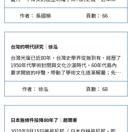
代時期的考古工作也成果豐碩，展示在位於洛陽市
時筆者提出了幾點看法：(1)與國民黨對等談判，
制備受挑戰，而制度主義的韌性也面臨艱鉅考驗。
偃師區的「二里頭夏都遺址博物館」中。 文獻上
理由是國民黨是執政黨，同時其黨員85%為台籍；
第三、在制度選擇上，學術界與實務界已有例證認
作者： 吳國禎
頁數： 66
的夏代 史書對夏代歷史敘述如下： 1.大禹治水，
(2)統一後，台灣應改為特別行政區，給予台灣高
定，美國式的「總統制」對民主與法治不利。同樣
劃定九州，九州（即冀、兗、青、徐、揚、荊、
度自治，大陸不派官員到台灣，一切由台灣同胞自
的，在實施「半總統制」的經驗中，無論是法國的
豫、梁、雍）的領域和山川形勢，在《史記－夏本
己拿主意。 同年9月30日，全國人大常委會委員長
「左右共治」、烏克蘭的「府會對立」，乃至台灣
紀》中有詳細的敘述。 2.禹都陽城：《史記－夏本
葉劍英發表了《關於台灣回歸祖國實現和平統一的
的「少數全拿」，都對民主穩定、權責相符、治理
台灣的明代研究│徐泓
紀》記載，「禹辭避舜之子商均於陽城」，是說舜
方針政策》（簡稱「 葉九條」）的劃時代文件。
績效造成負面影響。基於此，在憲政體制的規劃與
台灣光復已近80年，台灣史學界從無到有，經歷了
要禪讓給禹，禹意讓予舜的兒子商均，而避居陽
之後在這個基礎上，鄧小平總結為…
改革任務上，必須依據自身條件與實踐經驗做細緻
1950年代學術封閉與文化沙漠時代，60年代島內
城，但諸侯歸心禹，禹遂即位，國號「夏后」，姓
的檢討，進而尋思最符合當前需要的政治制度。…
要求開放的呼聲，帶動了學術文化逐漸解嚴；先是
姒氏。…
開放1949年前大陸學者的著作，接著是西方與日本
新史學的輸入。隨者1987年解嚴，大陸學者的著作
作者： 徐泓
頁數： 68
大量湧入，台灣史學界與世界史學潮流接軌。尤其
年鑑學派運用文化人類學理論與方法的典範，頗影
響台灣明史研究的走向。 光復初期台灣在戰火劫
餘之初百廢待舉。由於日據時期台灣唯一大學―台
日本無條件投降80年了│趙爾東
北帝國大學的史學科不收台灣人，史學界除少數日
2025年8月15日將是尼邦（ 日本自稱是尼邦，即
本教授外並無台灣學者。台灣的史學教研全靠大陸