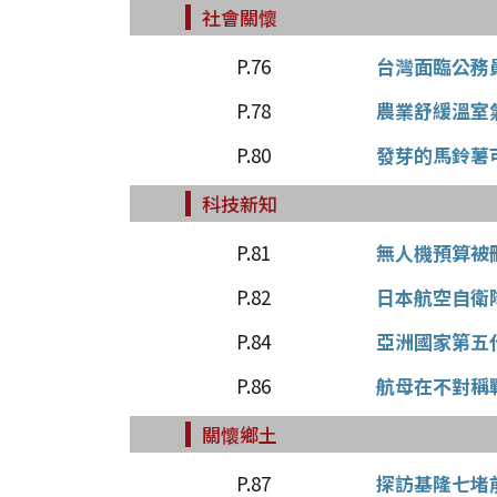
社會關懷
P.76
台灣面臨公務
P.78
農業舒緩溫室
P.80
發芽的馬鈴薯
科技新知
P.81
無人機預算被
P.82
日本航空自衛
P.84
亞洲國家第五
P.86
航母在不對稱
關懷鄉土
P.87
探訪基隆七堵