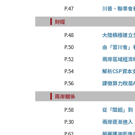
P.47
川普、聯準會
財經
P.48
大陸積極建立
P.50
由「習川會」
P.52
兩岸區域經濟
P.54
解析CSP資
P.56
課徵算力稅是
兩岸關係
P.58
從「閩超」到
P.30
兩岸逐漸進入
P.62
趙麗娜用影像