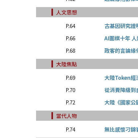
人文思想
P.64
古基因研究證
P.66
AI圍棋十年 
P.68
政客的言論緣
大陸焦點
P.69
大陸Token
P.70
從消費降級到
P.72
大陸《國家公
當代人物
P.74
無比感懷刁錦