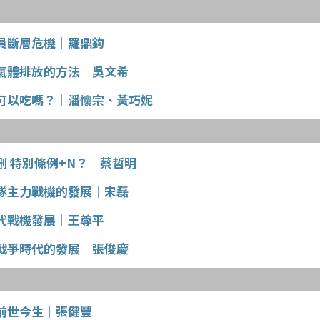
員斷層危機│羅鼎鈞
氣體排放的方法│吳文希
可以吃嗎？│潘懷宗、黃巧妮
刪 特別條例+N？│蔡哲明
隊主力戰機的發展│宋磊
代戰機發展│王尊平
戰爭時代的發展│張俊慶
前世今生│張健豐