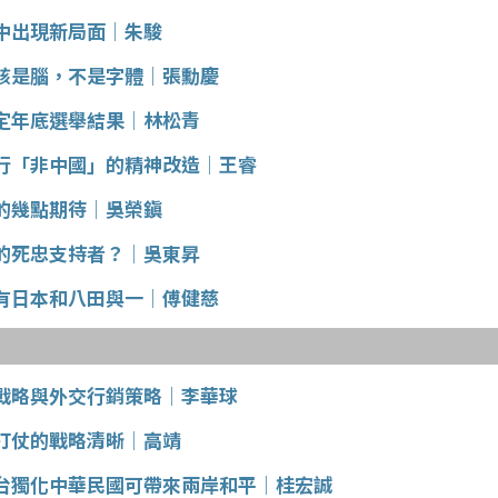
中出現新局面│朱駿
該是腦，不是字體│張勳慶
定年底選舉結果│林松青
行「非中國」的精神改造│王睿
的幾點期待│吳榮鎭
的死忠支持者？│吳東昇
有日本和八田與一│傅健慈
戰略與外交行銷策略│李華球
打仗的戰略清晰│高靖
台獨化中華民國可帶來兩岸和平│桂宏誠