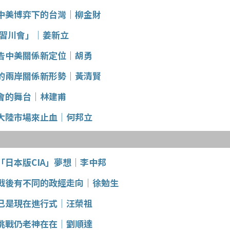
中美博弈下的台灣│柳金財
「習川會」│姜新立
告中美關係新定位│胡勇
的兩岸關係新形勢│黃清賢
會的舞台│林建甫
大陸市場來止血│何邦立
「日本版CIA」夢想│李中邦
戰後有不同的政經走向│徐勉生
已是現在進行式│汪榮祖
挑戰仍老神在在│劉順達