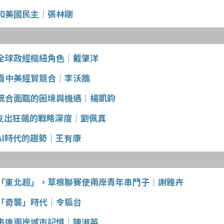
和美國民主│張林剛
全球政經樞紐角色│戴肇洋
看中美經貿競合│李沃牆
統合面臨的困境與機遇│楊凱鈞
本支出狂飆的戰略深度│劉佩真
AI時代的趨勢│王有康
「東北超」，草根聯賽使兩岸青年串門子│謝雅卉
「奇襲」時代│令狐台
串連兩岸城市記憶│陳淑英