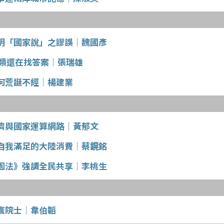
明「國家說」之謬誤│魏國彥
人類還在找答案│張瑞雄
何荒誕不經│楊建業
經濟與國家運算網路│黃郁文
自我滿足的大陸消費│蔡鎤銘
園法》強調全民共享│李桃生
寰院士│韋伯韜