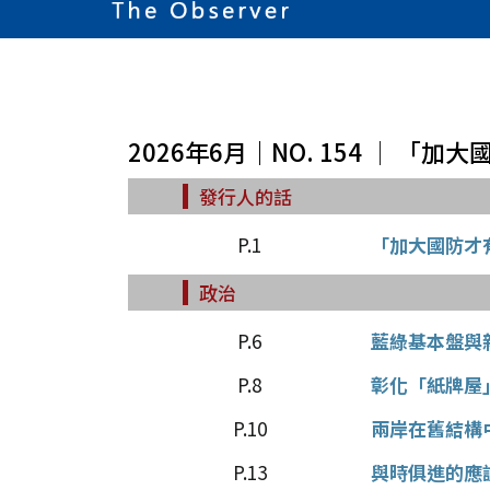
2026年6月｜NO. 154 │ 
發行人的話
P.1
「加大國防才
政治
P.6
藍綠基本盤與
P.8
彰化「紙牌屋
P.10
兩岸在舊結構
P.13
與時俱進的應