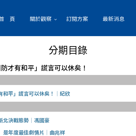
首 頁
關於觀察
訂閱方案
最新消息
分期目錄
「加大國防才有和平」謊言可以休矣！
有和平」謊言可以休矣！│紀欣
新北決戰態勢│馮國豪
」是年度最佳劇情片│曲兆祥