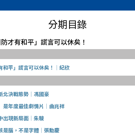
分期目錄
「加大國防才有和平」謊言可以休矣！
有和平」謊言可以休矣！│紀欣
新北決戰態勢│馮國豪
」是年度最佳劇情片│曲兆祥
中出現新局面│朱駿
該是腦，不是字體│張勳慶