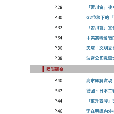
P.28
「習川會」後
P.30
G2位移下的
P.32
「習川會」宣
P.34
中美高峰會後
P.36
天壇：文明交
P.38
波音公司急需
國際觀察
P.40
高市即將實現
P.42
德國、日本二
P.44
「東升西降」
P.46
李在明遭內外