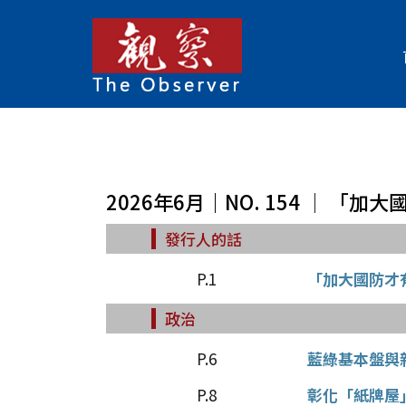
2026年6月｜NO. 154 │ 
發行人的話
P.1
「加大國防才
政治
P.6
藍綠基本盤與
P.8
彰化「紙牌屋