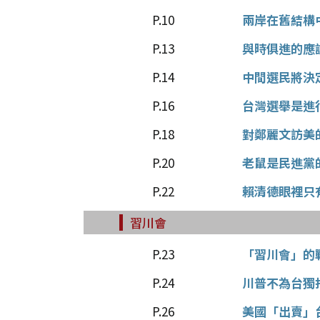
P.10
兩岸在舊結構
P.13
與時俱進的應
P.14
中間選民將決
P.16
台灣選舉是進
P.18
對鄭麗文訪美
P.20
老鼠是民進黨
P.22
賴清德眼裡只
習川會
P.23
「習川會」的
P.24
川普不為台獨
P.26
美國「出賣」